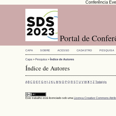
Conferência Eve
Portal de Confe
CAPA
SOBRE
ACESSO
CADASTRO
PESQUISA
Capa
>
Pesquisa
>
Índice de Autores
Índice de Autores
A
B
C
D
E
F
G
H
I
J
K
L
M
N
O
P
Q
R
S
T
U
V
W
X
Y
Z
Toda(o)s
Este trabalho está licenciado sob uma
Licença Creative Commons Attrib