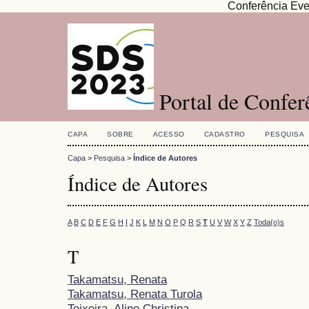
Conferência Eve
Portal de Confe
CAPA
SOBRE
ACESSO
CADASTRO
PESQUISA
Capa
>
Pesquisa
>
Índice de Autores
Índice de Autores
A
B
C
D
E
F
G
H
I
J
K
L
M
N
O
P
Q
R
S
T
U
V
W
X
Y
Z
Toda(o)s
T
Takamatsu, Renata
Takamatsu, Renata Turola
Teixeira, Aline Christina