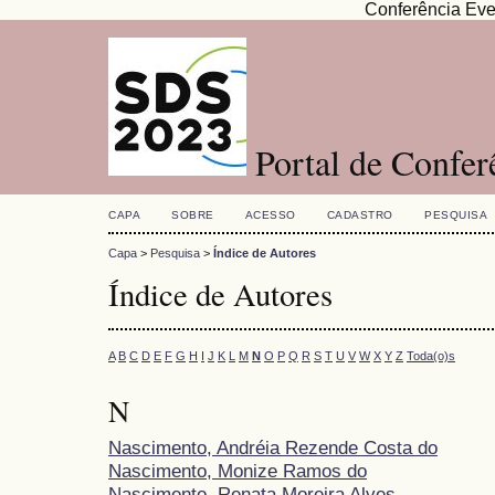
Conferência Eve
Portal de Confe
CAPA
SOBRE
ACESSO
CADASTRO
PESQUISA
Capa
>
Pesquisa
>
Índice de Autores
Índice de Autores
A
B
C
D
E
F
G
H
I
J
K
L
M
N
O
P
Q
R
S
T
U
V
W
X
Y
Z
Toda(o)s
N
Nascimento, Andréia Rezende Costa do
Nascimento, Monize Ramos do
Nascimento, Renata Moreira Alves