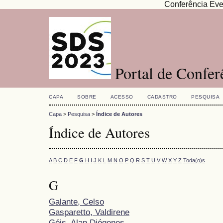
Conferência Eve
Portal de Confe
CAPA
SOBRE
ACESSO
CADASTRO
PESQUISA
Capa
>
Pesquisa
>
Índice de Autores
Índice de Autores
A
B
C
D
E
F
G
H
I
J
K
L
M
N
O
P
Q
R
S
T
U
V
W
X
Y
Z
Toda(o)s
G
Galante, Celso
Gasparetto, Valdirene
Góis, Alan Diógenes