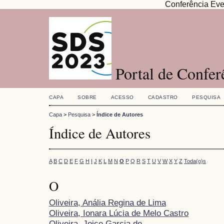
Conferência Eve
Portal de Confe
CAPA
SOBRE
ACESSO
CADASTRO
PESQUISA
Capa
>
Pesquisa
>
Índice de Autores
Índice de Autores
A
B
C
D
E
F
G
H
I
J
K
L
M
N
O
P
Q
R
S
T
U
V
W
X
Y
Z
Toda(o)s
O
Oliveira, Anália Regina de Lima
Oliveira, Ionara Lúcia de Melo Castro
Oliveira, Joice Garcia de