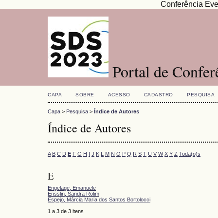
Conferência Eve
Portal de Confe
CAPA
SOBRE
ACESSO
CADASTRO
PESQUISA
Capa
>
Pesquisa
>
Índice de Autores
Índice de Autores
A
B
C
D
E
F
G
H
I
J
K
L
M
N
O
P
Q
R
S
T
U
V
W
X
Y
Z
Toda(o)s
E
Engelage, Emanuele
Ensslin, Sandra Rolim
Espejo, Márcia Maria dos Santos Bortolocci
1 a 3 de 3 itens