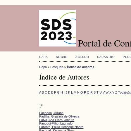
Portal de Con
CAPA
SOBRE
ACESSO
CADASTRO
PES
Capa
>
Pesquisa
>
Índice de Autores
Índice de Autores
A
B
C
D
E
F
G
H
I
J
K
L
M
N
O
P
Q
R
S
T
U
V
W
X
Y
Z
Toda(o)
P
Pacheco, Juliane
Padilha, Graziela de Oliveira
Paiva, Ana Clara Ventura
Panucci-Filho, Laurindo
Parente, Paulo Henrique Nobre
Pasquali, Ketlyn da Silva