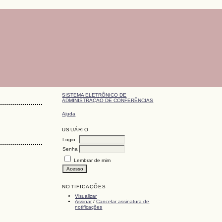
SISTEMA ELETRÔNICO DE
ADMINISTRAÇÃO DE CONFERÊNCIAS
Ajuda
USUÁRIO
Login
Senha
Lembrar de mim
NOTIFICAÇÕES
Visualizar
Assinar
/
Cancelar assinatura de
notificações