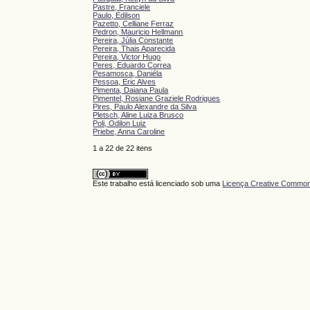
Pastre, Franciele
Paulo, Edilson
Pazetto, Celliane Ferraz
Pedron, Mauricio Hellmann
Pereira, Júlia Constante
Pereira, Thais Aparecida
Pereira, Victor Hugo
Peres, Eduardo Correa
Pesamosca, Daniéla
Pessoa, Eric Alves
Pimenta, Daiana Paula
Pimentel, Rosiane Graziele Rodrigues
Pires, Paulo Alexandre da Silva
Pletsch, Aline Luiza Brusco
Poli, Odilon Luiz
Priebe, Anna Caroline
1 a 22 de 22 itens
Este trabalho está licenciado sob uma
Licença Creative Commons