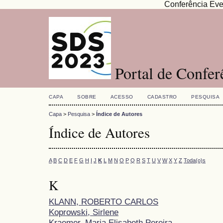
Conferência Eve
Portal de Confe
CAPA
SOBRE
ACESSO
CADASTRO
PESQUISA
Capa
>
Pesquisa
>
Índice de Autores
Índice de Autores
A
B
C
D
E
F
G
H
I
J
K
L
M
N
O
P
Q
R
S
T
U
V
W
X
Y
Z
Toda(o)s
K
KLANN, ROBERTO CARLOS
Koprowski, Sirlene
Kraemer, Maria Elisabeth Pereira