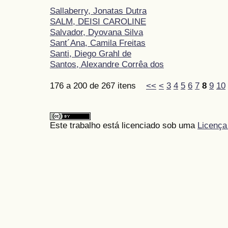
Sallaberry, Jonatas Dutra
SALM, DEISI CAROLINE
Salvador, Dyovana Silva
Sant´Ana, Camila Freitas
Santi, Diego Grahl de
Santos, Alexandre Corrêa dos
176 a 200 de 267 itens
<<
<
3
4
5
6
7
8
9
10
Este trabalho está licenciado sob uma
Licença