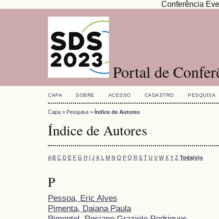
Conferência Eve
Portal de Confe
CAPA
SOBRE
ACESSO
CADASTRO
PESQUISA
Capa
>
Pesquisa
>
Índice de Autores
Índice de Autores
A
B
C
D
E
F
G
H
I
J
K
L
M
N
O
P
Q
R
S
T
U
V
W
X
Y
Z
Toda(o)s
P
Pessoa, Eric Alves
Pimenta, Daiana Paula
Pimentel, Rosiane Graziele Rodrigues