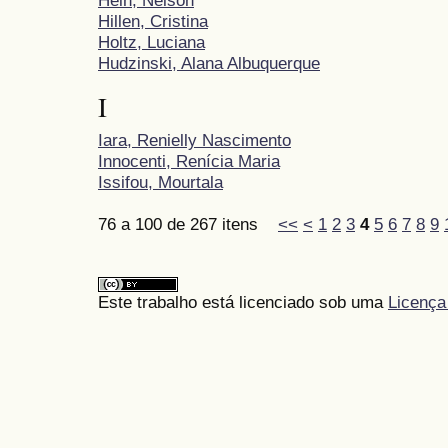
Hillen, Cristina
Holtz, Luciana
Hudzinski, Alana Albuquerque
I
Iara, Renielly Nascimento
Innocenti, Renícia Maria
Issifou, Mourtala
76 a 100 de 267 itens
<<
<
1
2
3
4
5
6
7
8
9
Este trabalho está licenciado sob uma
Licença