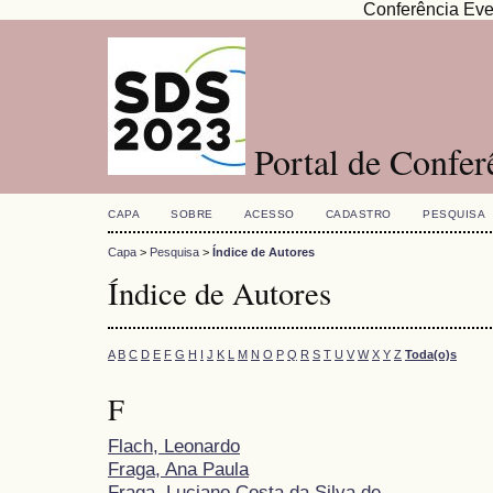
Conferência Eve
Portal de Confe
CAPA
SOBRE
ACESSO
CADASTRO
PESQUISA
Capa
>
Pesquisa
>
Índice de Autores
Índice de Autores
A
B
C
D
E
F
G
H
I
J
K
L
M
N
O
P
Q
R
S
T
U
V
W
X
Y
Z
Toda(o)s
F
Flach, Leonardo
Fraga, Ana Paula
Fraga, Luciano Costa da Silva de