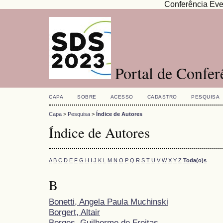
Conferência Eve
Portal de Confe
CAPA
SOBRE
ACESSO
CADASTRO
PESQUISA
Capa
>
Pesquisa
>
Índice de Autores
Índice de Autores
A
B
C
D
E
F
G
H
I
J
K
L
M
N
O
P
Q
R
S
T
U
V
W
X
Y
Z
Toda(o)s
B
Bonetti, Angela Paula Muchinski
Borgert, Altair
Borges, Guilherme de Freitas