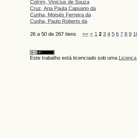
Cotrim, Vinicius de Souza
Cruz, Ana Paula Capuano da
Cunha, Moisés Ferreira da
Cunha, Paulo Roberto da
26 a 50 de 267 itens
<<
<
1
2
3
4
5
6
7
8
9
1
Este trabalho está licenciado sob uma
Licença