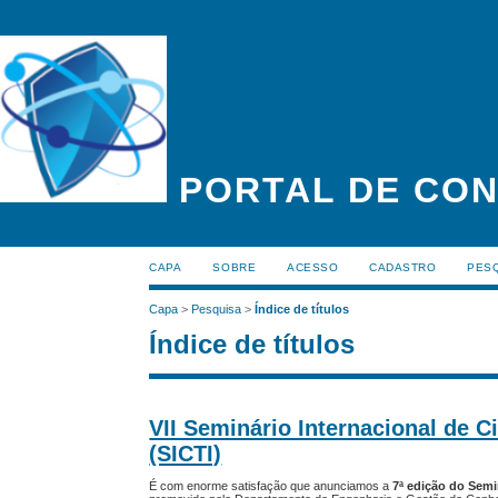
PORTAL DE CON
CAPA
SOBRE
ACESSO
CADASTRO
PES
Capa
>
Pesquisa
>
Índice de títulos
Índice de títulos
VII Seminário Internacional de 
(SICTI)
É com enorme satisfação que anunciamos a
7ª edição do Semi