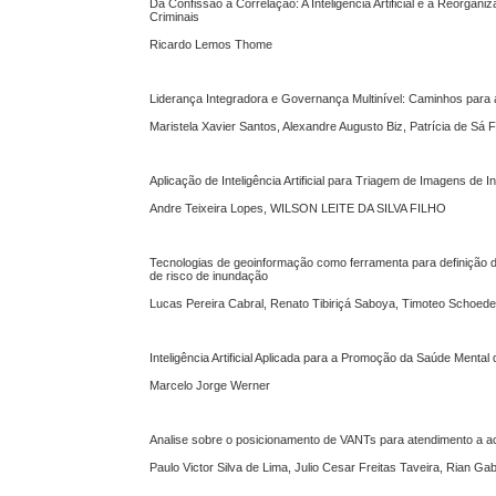
Da Confissão à Correlação: A Inteligência Artificial e a Reorg
Criminais
Ricardo Lemos Thome
Liderança Integradora e Governança Multinível: Caminhos para
Maristela Xavier Santos, Alexandre Augusto Biz, Patrícia de Sá F
Aplicação de Inteligência Artificial para Triagem de Imagens de 
Andre Teixeira Lopes, WILSON LEITE DA SILVA FILHO
Tecnologias de geoinformação como ferramenta para definição 
de risco de inundação
Lucas Pereira Cabral, Renato Tibiriçá Saboya, Timoteo Schoed
Inteligência Artificial Aplicada para a Promoção da Saúde Menta
Marcelo Jorge Werner
Analise sobre o posicionamento de VANTs para atendimento a ac
Paulo Victor Silva de Lima, Julio Cesar Freitas Taveira, Rian Ga