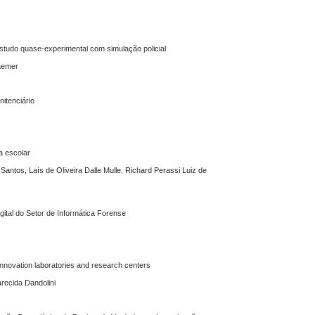
studo quase-experimental com simulação policial
raemer
nitenciário
a escolar
 Santos, Laís de Oliveira Dalle Mulle, Richard Perassi Luiz de
igital do Setor de Informática Forense
 innovation laboratories and research centers
recida Dandolini