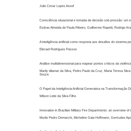
Julio Cesar Lopes Assef
Consciência situacional e tomada de decisão sob pressão: um e
Esdras Almeida de Paula Ribeiro, Guilherme Rapetti, Rodrigo K
A inteligência artificial como resposta aos desafios do sistema pe
Elisrael Rodrigues Passos
Análise multidimensional para mapear pontos críticos da violênci
Marily dilamar da Silva, Pedro Paulo da Cruz, Maria Teresa Silva
Souza
O Papel da Inteligência Artificial Generativa na Transformação D
Wilson Leite da Silva Filho
Innovation in Brazilian Military Fire Departments: an overview of
Murilo Pedro Demarchi, Micheline Gaia Hoffmann, Gertrudes Apa