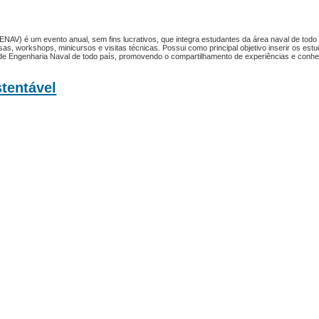
NAV) é um evento anual, sem fins lucrativos, que integra estudantes da área naval de todo
s, workshops, minicursos e visitas técnicas. Possui como principal objetivo inserir os es
 de Engenharia Naval de todo país, promovendo o compartilhamento de experiências e conh
tentável