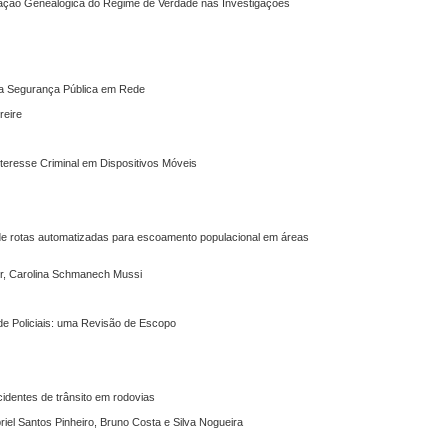
anização Genealógica do Regime de Verdade nas Investigações
 a Segurança Pública em Rede
reire
Interesse Criminal em Dispositivos Móveis
de rotas automatizadas para escoamento populacional em áreas
er, Carolina Schmanech Mussi
l de Policiais: uma Revisão de Escopo
identes de trânsito em rodovias
briel Santos Pinheiro, Bruno Costa e Silva Nogueira