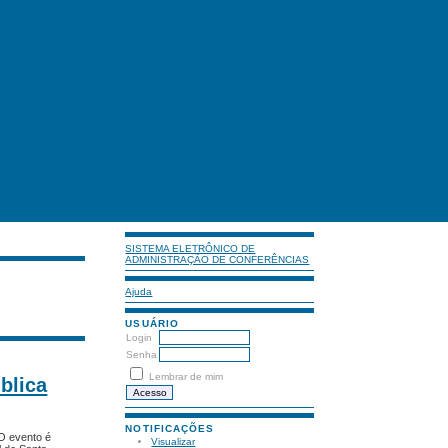
SISTEMA ELETRÔNICO DE
ADMINISTRAÇÃO DE CONFERÊNCIAS
Ajuda
USUÁRIO
Login
Senha
Lembrar de mim
blica
NOTIFICAÇÕES
 O evento é
Visualizar