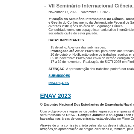
VII Seminário Internacional Ciência
November 17, 2025 – November 19, 2025
7ª edição do Seminário Internacional de Ciência, Tec
e Gestão do Conhecimento da Universidade Federal de Sa
diversas instituições da área de Segurança Pública.
Consolidado como um espaço internacional de intercâmbio 
sociedade civil e do setor privado.
DATAS IMPORTANTES
· 15 de julho: Abertura das submissões.
·
Prorrogado até 29/09
: Prazo final para envio dos trabal
· 20 de outubro: Notificação sobre os trabalhos aceitos e 
· 05 de novembro: Prazo para envio da versão corrigida do
· 17 a 19 de novembro: Realização do SICTI 2025 em Flori
ATENÇÃO
: A apresentação dos trabalhos poderá ser real
SUBMISSÕES
INSCRIÇÕES
ENAV 2023
O
Encontro Nacional Dos Estudantes de Engenharia Naval
o
Com o objetivo de integrar os discentes, egressos e empresas 
será realizado na
UFSC - Campus Joinville
e no
Ágora Tech P
baseadas nas áreas de concentração estabelecidas no Plano C
Através de uma comissão criada pelos alunos desta instituição
atrações,da apresentação de artigos científicos e, também, pel