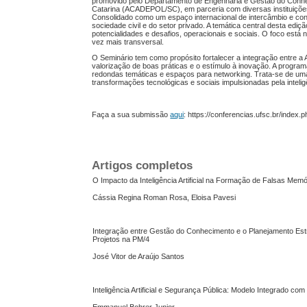
promovido pelo Departamento de Engenharia e Gestão do Conhec
Catarina (ACADEPOL/SC), em parceria com diversas instituiçõe
Consolidado como um espaço internacional de intercâmbio e con
sociedade civil e do setor privado. A temática central desta ediç
potencialidades e desafios, operacionais e sociais. O foco es
vez mais transversal.
O Seminário tem como propósito fortalecer a integração entre 
valorização de boas práticas e o estímulo à inovação. A progr
redondas temáticas e espaços para networking. Trata-se de uma 
transformações tecnológicas e sociais impulsionadas pela inteligên
Faça a sua submissão
aqui
: https://conferencias.ufsc.br/index.
Artigos completos
O Impacto da Inteligência Artificial na Formação de Falsas Memór
Cássia Regina Roman Rosa, Eloisa Pavesi
Integração entre Gestão do Conhecimento e o Planejamento Es
Projetos na PM/4
José Vitor de Araújo Santos
Inteligência Artificial e Segurança Pública: Modelo Integrado c
Emmanuel Bohrer Junior