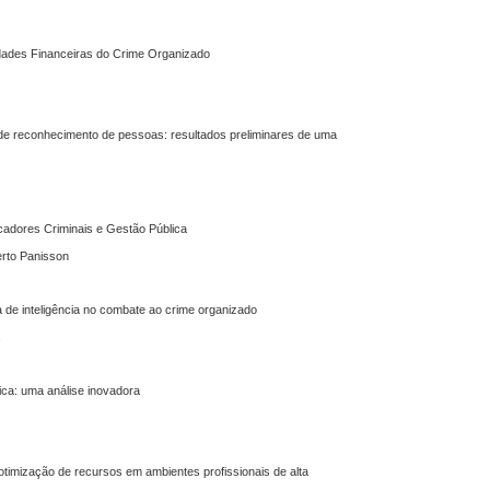
ividades Financeiras do Crime Organizado
o de reconhecimento de pessoas: resultados preliminares de uma
cadores Criminais e Gestão Pública
erto Panisson
a de inteligência no combate ao crime organizado
s
ca: uma análise inovadora
 e otimização de recursos em ambientes profissionais de alta