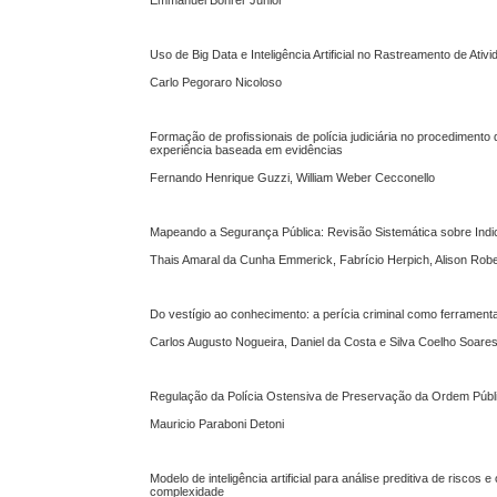
Uso de Big Data e Inteligência Artificial no Rastreamento de At
Carlo Pegoraro Nicoloso
Formação de profissionais de polícia judiciária no procediment
experiência baseada em evidências
Fernando Henrique Guzzi, William Weber Cecconello
Mapeando a Segurança Pública: Revisão Sistemática sobre Indi
Thais Amaral da Cunha Emmerick, Fabrício Herpich, Alison Rob
Do vestígio ao conhecimento: a perícia criminal como ferrament
Carlos Augusto Nogueira, Daniel da Costa e Silva Coelho Soare
Regulação da Polícia Ostensiva de Preservação da Ordem Públi
Mauricio Paraboni Detoni
Modelo de inteligência artificial para análise preditiva de riscos
complexidade