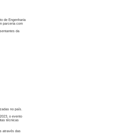
to de Engenharia
em parceria com
esentantes da
zadas no país.
 2023, o evento
itas técnicas
s através das