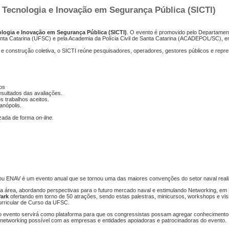
, Tecnologia e Inovação em Segurança Pública (SICTI)
nologia e Inovação em Segurança Pública (SICTI)
. O evento é promovido pelo Departamen
nta Catarina (UFSC) e pela Academia da Polícia Civil de Santa Catarina (ACADEPOL/SC), 
e construção coletiva, o SICTI reúne pesquisadores, operadores, gestores públicos e repr
hos
resultados das avaliações.
s trabalhos aceitos.
anópolis.
izada de forma
on-line.
u ENAV é um evento anual que se tornou uma das maiores convenções do setor naval reali
da área, abordando perspectivas para o futuro mercado naval e estimulando Networking, em
ark
ofertando em torno de 50 atrações, sendo estas palestras, minicursos, workshops e vis
urricular de Curso da UFSC.
, o evento servirá como plataforma para que os congressistas possam agregar conhecimento
o networking possível com as empresas e entidades apoiadoras e patrocinadoras do evento.