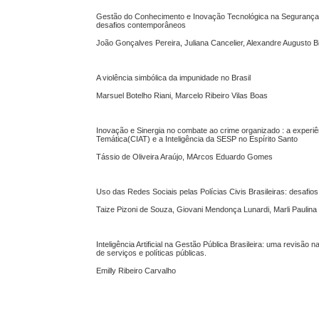
Gestão do Conhecimento e Inovação Tecnológica na Segurança P
desafios contemporâneos
João Gonçalves Pereira, Juliana Cancelier, Alexandre Augusto B
A violência simbólica da impunidade no Brasil
Marsuel Botelho Riani, Marcelo Ribeiro Vilas Boas
Inovação e Sinergia no combate ao crime organizado : a experiên
Temática(CIAT) e a Inteligência da SESP no Espírito Santo
Tássio de Oliveira Araújo, MArcos Eduardo Gomes
Uso das Redes Sociais pelas Polícias Civis Brasileiras: desafios
Taize Pizoni de Souza, Giovani Mendonça Lunardi, Marli Paulina V
Inteligência Artificial na Gestão Pública Brasileira: uma revisão
de serviços e políticas públicas.
Emilly Ribeiro Carvalho