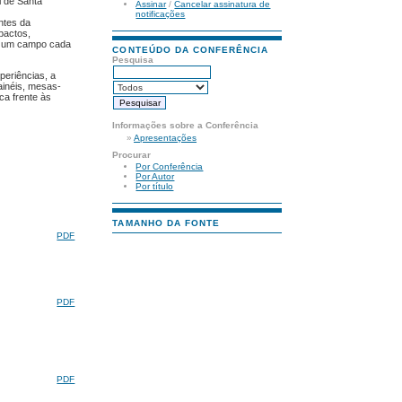
l de Santa
Assinar
/
Cancelar assinatura de
notificações
ntes da
pactos,
em um campo cada
CONTEÚDO DA CONFERÊNCIA
Pesquisa
periências, a
ainéis, mesas-
ca frente às
Informações sobre a Conferência
»
Apresentações
Procurar
Por Conferência
Por Autor
Por título
TAMANHO DA FONTE
PDF
PDF
PDF