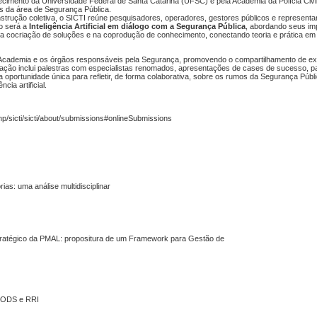
imento da Universidade Federal de Santa Catarina (UFSC) e pela Academia da Polícia Civi
s da área de Segurança Pública.
strução coletiva, o SICTI reúne pesquisadores, operadores, gestores públicos e representa
ão será a
Inteligência Artificial em diálogo com a Segurança Pública
, abordando seus im
tá na cocriação de soluções e na coprodução de conhecimento, conectando teoria e prática 
a Academia e os órgãos responsáveis pela Segurança, promovendo o compartilhamento de ex
amação inclui palestras com especialistas renomados, apresentações de cases de sucesso, p
oportunidade única para refletir, de forma colaborativa, sobre os rumos da Segurança Públi
cia artificial.
php/sicti/sicti/about/submissions#onlineSubmissions
ias: uma análise multidisciplinar
tratégico da PMAL: propositura de um Framework para Gestão de
om ODS e RRI