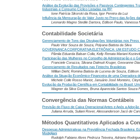
Análise da Evolução das Provisões e Passivos Contingentes Tr
Industriais e Consumo Cíclico Listadas na [B]³
Ione Patrícia Sikorski da Rosa, Igor Pereira da Luz
Influência da Mensuração do Valor Justo no Preço das Ações das
Leonardo Magno Stedile Dartora, Edilson Paulo, Vaness
Contabilidade Societária
Gerenciamento de Tons das Divulgações Voluntárias nos Press 
Paulo Vitor Souza de Souza, Polyana Batista da Silva
GOVERNANÇA CORPORATIVA ELETRÔNICA: UM ESTUDO CO
Pâmila Eduarda Balsan Colla, Kelly Renata Mariani Kozievit
Participação das Mulheres no Conselho de Administração e o G
Franciele Corazza, Silvana Dalmutt Kruger, Geovanne Dia
Gerenciamento de Resultados nas Fintechs Brasileiras
Willian Diehl, Romina Batista de Lucena de Souza, Edilson
Análise da Situação Econômico-Financeira de uma Operadora de
Michele Colle Rosso Mariot, Januário José Monteiro, Cleyto
Evolução da Produção Científica em Contabilidade no Brasil: Um
Wagner da Silva Gomes, Bruna Aparecida Santos Souza Fug
Convergência das Normas Contábeis
Previsão do Fluxo de Caixa Operacional Antes e Após a Adoção 
Juliana Arruda, Suliani Rover, Alessanderson Jacó de Car
Métodos Quantitativos Aplicados a Con
Despesas Administrativas na Previdência Fechada Brasileira: E
Modigliani
Rudolph Fabiano Alves Pedroza Teixeira, Adriano Rodrigu