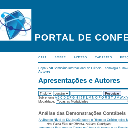
PORTAL DE CONFE
CAPA
SOBRE
ACESSO
CADASTRO
PES
Capa
>
VII Seminário Internacional de Ciência, Tecnologia e In
Autores
Apresentações e Autores
Sobrenome
A
B
C
D
E
F
G
H
I
J
K
L
M
N
O
P
Q
R
S
T
U
V
W
X
Modalidade:
Análise das Demonstrações Contábeis
Análise do Nível de Divulgação sobre o Risco de Crédito pelos 
Ana Paula Elias de Oliveira, Adriano Rodrigues
Impacto da Estrutura de Capital na Venda de Atletas e na Receita