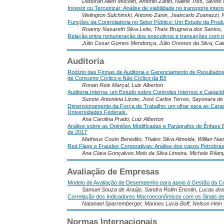
Deborah Allen Mocelin, Antonio Zanin, Naline Tres, Silvete
Investir ou Terceirizar: Análise de viabilidade no transporte inter
Welington Sulchinski, Antonio Zanin, Jeancarlo Zuanazzi, 
Funções da Controladoria no Setor Público: Um Estudo da Produç
Roanny Nasareth Silva Leite, Thaís Brugnera dos Santos, 
Relação entre remuneração dos executivos e transações com pa
Júlio Cesar Gomes Mendonça, Júlio Orestes da Silva, Cai
Auditoria
Rodízio das Firmas de Auditoria e Gerenciamento de Resultad
de Consumo Cíclico e Não Cíclico da B3
Ronan Reis Marçal, Luiz Alberton
Auditoria Interna: um Estudo sobre Controles Internos e Capaci
Suzete Antonieta Lizote, José Carlos Terres, Sayonara de
Dimensionamento da Força de Trabalho: um olhar para as Cara
Universidades Federais.
Ana Carolina Prado, Luiz Alberton
Análise sobre as Opiniões Modificadas e Parágrafos de Ênfase
de 2017
Matheus Couto Benedito, Thales Silva Almeida, Willian Nao
Red Flags e Fraudes Corporativas: Análise dos casos Petrobrá
Ana Clara Gonçalves Melo da Silva Limeira, Michele Ríl
Avaliação de Empresas
Modelo de Avaliação de Desempenho para apoio à Gestão da Co
Samuel Souza de Araújo, Sandra Rolim Ensslin, Lucas do
Correlação dos Indicadores Macroeconômicos com os Sinais d
Natanael Sparremberger, Marines Lucia Boff, Nelson Hein
Normas Internacionais