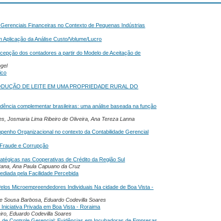
s Gerenciais Financeiras no Contexto de Pequenas Indústrias
m Aplicação da Análise Custo/Volume/Lucro
percepção dos contadores a partir do Modelo de Aceitação de
ngel
ico
ODUÇÃO DE LEITE EM UMA PROPRIEDADE RURAL DO
dência complementar brasileiras: uma análise baseada na função
s, Josmaria Lima Ribeiro de Oliveira, Ana Tereza Lanna
mpenho Organizacional no contexto da Contabilidade Gerencial
 Fraude e Corrupção
ratégicas nas Cooperativas de Crédito da Região Sul
ntana, Ana Paula Capuano da Cruz
mediada pela Facilidade Percebida
os Microempreendedores Individuais Na cidade de Boa Vista -
de Sousa Barbosa, Eduardo Codevilla Soares
Iniciativa Privada em Boa Vista - Roraima
iro, Eduardo Codevilla Soares
as de Controle Gerencial: Evidências em Incubadoras de Empresas