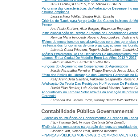
IAGO FRANÇA LOPES, ILSE MARIA BEUREN
Panorama das características da Avaliação de Desempenho nas E
estudos empíricos
Larissa Marx Welter, Sandra Rolim Ensslin
Critérios de Rateio para Apropriação dos Custos Indiretos de 
Tempo
Ana Paula Stuhlert, Altair Borgert, Emanuele Engelage
Institucionalização de Regras e Rotinas da Contabilidade Gere
Renícia Maria Innocenti, Rogério João Lunkes, Valdirene 
Efeitos do mecanismo de socialização dos controles gerenciais
resiliência dos funcionários de uma organização sem fins lucrati
Luisa da Costa Wiethom, Rogério João Lunkes, Januário 
Análisis Exploratorio De Las Decisiones De Apalancamiento Pr
Lácteos En La Ciudad De Medellín Entre Los Años 2012 Y 2017
CARLOS MARIO CORREA LONDOÑO
Funções do Orçamento em Cooperativas do Agronegócio
Marília Paranaíba Ferreira, Thiago Bruno de Jesus Silva,
Efeito dos Estilos de Liderança e dos Controles Gerenciais no
Kelly Arent Della Giustina, Valdirene Gasparetto, Rogério
A Aplicação Da Teoria Das Restrições No Processo De Realiza
Daniel Elias Becker, Laís Karine Sardá Martins, Nauana Ga
Accountability no Terceiro Setor através da aplicação de prátic
Gerencial
Fernanda dos Santos Jorge, Wendy Beatriz Witt Haddad C
Contabilidade Pública Governamental
Evidências da Influência de Conhecimentos e Crenças na Escol
Filipy Furtado Sell, Vinícius Costa da Silva Zonatto
Eficiência dos contadores na geração de riqueza e qualidade de
Cleonice Witt, Nelson Hein, Adriana Kroenke
FINANÇAS PÚBLICAS MUNICIPAIS: O COMPORTAMENTO 