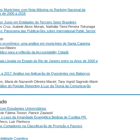
los Municípios com Nota Máxima no Ranking Nacional da
os de 2000 a 2016
or Justo em Entidades do Terceiro Setor Brasileiro
es Cruz, Isabele Alves Morais, Nathália Tiemi Pereira Tokunaga
co: Panorama das Publicações sobre International Public Sector
eth
to econômico: uma análise em municípios de Santa Catarina
soi Ribeiro
ico para a reflexão da Accountability Cidadã
ada Líquida no Estado do Rio de Janeiro entre os Anos de 2000 e
 a 2017: Análise por Aplicação de Quocientes nos Balanços
es, Maria de Nazareth Oliveira Maciel, Tany Ingrid Sagredo Marin
álise do Popular Reporting à Luz da Teoria da Comunicação
ade
com Estudantes Universitários
 de Fátima Teston, Patrick Zawaski
l: o caso da Irmandade Evangélica Betânia de Curitiba-PR.
acheco, Luiz Panhoca
 dos Contadores na Classificação de Provisão e Passivo
ibilidade Cognitiva