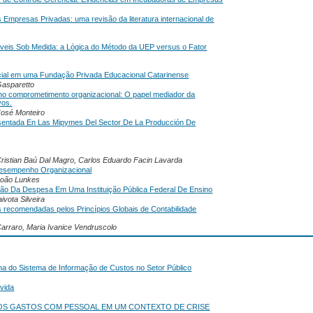
mpresas Privadas: uma revisão da literatura internacional de
Móveis Sob Medida: a Lógica do Método da UEP versus o Fator
ncial em uma Fundação Privada Educacional Catarinense
Gasparetto
 no comprometimento organizacional: O papel mediador da
vos.
José Monteiro
esentada En Las Mipymes Del Sector De La Producción De
 Cristian Baú Dal Magro, Carlos Eduardo Facin Lavarda
 Desempenho Organizacional
 João Lunkes
ção Da Despesa Em Uma Instituição Pública Federal De Ensino
ivota Silveira
as recomendadas pelos Princípios Globais de Contabilidade
arraro, Maria Ivanice Vendruscolo
ha do Sistema de Informação de Custos no Setor Público
 vida
DOS GASTOS COM PESSOAL EM UM CONTEXTO DE CRISE