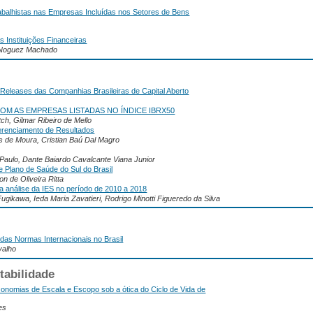
abalhistas nas Empresas Incluídas nos Setores de Bens
 Instituições Financeiras
a Noguez Machado
Releases das Companhias Brasileiras de Capital Aberto
M AS EMPRESAS LISTADAS NO ÍNDICE IBRX50
ch, Gilmar Ribeiro de Mello
erenciamento de Resultados
s de Moura, Cristian Baú Dal Magro
 Paulo, Dante Baiardo Cavalcante Viana Junior
 Plano de Saúde do Sul do Brasil
n de Oliveira Ritta
a análise da IES no período de 2010 a 2018
ikawa, Ieda Maria Zavatieri, Rodrigo Minotti Figueredo da Silva
das Normas Internacionais no Brasil
valho
tabilidade
conomias de Escala e Escopo sob a ótica do Ciclo de Vida de
es