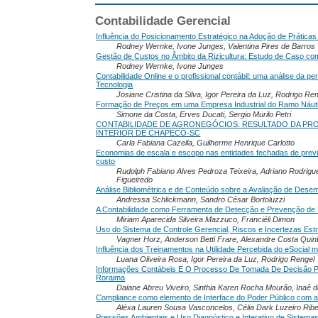
Contabilidade Gerencial
Influência do Posicionamento Estratégico na Adoção de Prática
Rodney Wernke, Ivone Junges, Valentina Pires de Barros
Gestão de Custos no Âmbito da Rizicultura: Estudo de Caso co
Rodney Wernke, Ivone Junges
Contabilidade Online e o profissional contábil: uma análise da 
Tecnologia
Josiane Cristina da Silva, Igor Pereira da Luz, Rodrigo Re
Formação de Preços em uma Empresa Industrial do Ramo Náut
Simone da Costa, Erves Ducati, Sergio Murilo Petri
CONTABILIDADE DE AGRONEGÓCIOS: RESULTADO DA PR
INTERIOR DE CHAPECÓ-SC
Carla Fabiana Cazella, Guilherme Henrique Carlotto
Economias de escala e escopo nas entidades fechadas de previ
custo
Rudolph Fabiano Alves Pedroza Teixeira, Adriano Rodrigue
Figueiredo
Análise Bibliométrica e de Conteúdo sobre a Avaliação de Dese
Andressa Schlickmann, Sandro César Bortoluzzi
A Contabilidade como Ferramenta de Detecção e Prevenção de
Miriam Aparecida Silveira Mazzuco, Franciéli Dimon
Uso do Sistema de Controle Gerencial, Riscos e Incertezas Est
Vagner Horz, Anderson Betti Frare, Alexandre Costa Qui
Influência dos Treinamentos na Utilidade Percebida do eSocial 
Luana Oliveira Rosa, Igor Pereira da Luz, Rodrigo Rengel
Informações Contábeis E O Processo De Tomada De Decisão Pel
Roraima
Daiane Abreu Viveiro, Sinthia Karen Rocha Mourão, Inaê 
Compliance como elemento de Interface do Poder Público com a 
Aléxa Lauren Sousa Vasconcelos, Célia Dark Luzeiro Ribe
Pressões Ambientais e Uso Diagnóstico e Interativo de Sistem