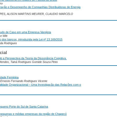
iro
loração e Desempenho de Companhias Distribuidoras de Energia
OPES, ALISON MARTINS MEURER, CLAUDIO MARCELO
tudo de Caso em uma Empresa Varejista
e Witt
ro dos bancos, introduzida pela Lei nº 13.169/2015
nda Rodrigues
cial
 a Perspectiva da Teoria da Dissonância Cognitiva.
o Mendes, Tainá Rodrigues Gomide Souza Pinto
vidade Feminina
, Ernesto Fernando Rodrigues Vicente
alidade Organizacional – Uma Investigação das Relações com o
Pequeno Porte do Sul de Santa Catarina
de pequenas e médias empresas da região de Chapecó