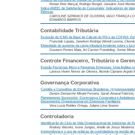
Ronan Reis Marçal, Rodrigo Rengel, Januário José Monte
Índice ANEEL de Satisfação do Consumidor, Indicadores de Va
Elétricas
CAROLINE SZPANICK DE OLIVEIRA, IAGO FRANÇA L
EDWARDS BARROS
Contabilidade Tributária
Exclusão do ICMS da Base de Cálculo do PIS e da COFINS: Es
Franciele Lopata, Janelson Rodrigo Wendt Lorena, Cleonic
Efetividade do aumento da carga tributária incidente sobre o luc
Gustavo Pontes Maia, Ari Carrion Frandoling, Jomar Mira
Controle Financeiro, Tributário e Geren
Evasão Fiscal nas Micro e Pequenas Empresas: Uma Análise sob
Larissa Vivien Neves de Oliveira, Alcindo Cipriano Argol
Governança Corporativa
Comitês e Conselhos de Empresas Brasileiras: (Ir)representati
Denize Demarche Minatti Ferreira, Sarah Amaral Fabrício
Planejamento Sucessório, Governança Corporativa e Ambidestr
Desempenho Organizacional em Empresas Familiares
Vera Lucia Robles Ortega, Juliano Lima Soares
Controladoria
Identificação do Ciclo de Vida Organizacional de Indústrias de 
Rodney Wernke, Ivone Junges, Arielle de Jesus Medeiros
A importância e o uso de práticas de controladoria na gestão 