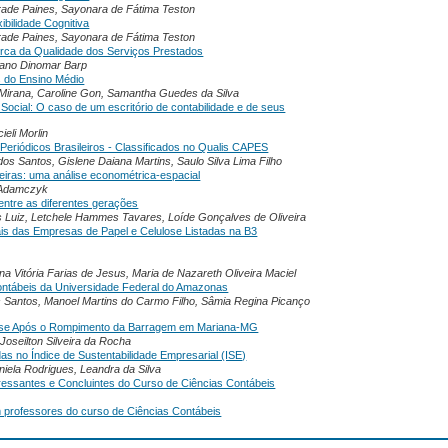
ndrade Paines, Sayonara de Fátima Teston
ibilidade Cognitiva
ndrade Paines, Sayonara de Fátima Teston
cerca da Qualidade dos Serviços Prestados
riano Dinomar Barp
 do Ensino Médio
er Mirana, Caroline Gon, Samantha Guedes da Silva
ocial: O caso de um escritório de contabilidade e de seus
eli Morlin
 Periódicos Brasileiros - Classificados no Qualis CAPES
os Santos, Gislene Daiana Martins, Saulo Silva Lima Filho
ileiras: uma análise econométrica-espacial
i Adamczyk
entre as diferentes gerações
os Luiz, Letchele Hammes Tavares, Loíde Gonçalves de Oliveira
ais das Empresas de Papel e Celulose Listadas na B3
a Vitória Farias de Jesus, Maria de Nazareth Oliveira Maciel
Contábeis da Universidade Federal do Amazonas
 Santos, Manoel Martins do Carmo Filho, Sâmia Regina Picanço
nálise Após o Rompimento da Barragem em Mariana-MG
oseilton Silveira da Rocha
as no Índice de Sustentabilidade Empresarial (ISE)
aniela Rodrigues, Leandra da Silva
essantes e Concluintes do Curso de Ciências Contábeis
 professores do curso de Ciências Contábeis