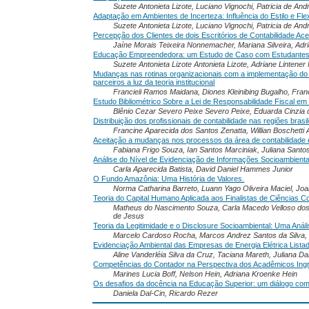
Suzete Antonieta Lizote, Luciano Vignochi, Patricia de A
Adaptação em Ambientes de Incerteza: Influência do Estilo e Flex
Suzete Antonieta Lizote, Luciano Vignochi, Patricia de A
Percepção dos Clientes de dois Escritórios de Contabilidade A
Jaíne Morais Teixeira Nonnemacher, Mariana Silveira, Ad
Educação Empreendedora: um Estudo de Caso com Estudantes
Suzete Antonieta Lizote Antonieta Lizote, Adriane Linten
Mudanças nas rotinas organizacionais com a implementação do S
parceiros a luz da teoria institucional
Francieli Ramos Maidana, Diones Kleinibing Bugalho, Franci
Estudo Bibliométrico Sobre a Lei de Responsabilidade Fiscal em
Blênio Cezar Severo Peixe Severo Peixe, Eduarda Cinzia d
Distribuição dos profissionais de contabilidade nas regiões bras
Francine Aparecida dos Santos Zenatta, Willian Boschett
Aceitação a mudanças nos processos da área de contabilidade 
Fabiana Frigo Souza, Ian Santos Marciniak, Juliana Sant
Análise do Nível de Evidenciação de Informações Socioambient
Carla Aparecida Batista, David Daniel Hammes Junior
O Fundo Amazônia: Uma História de Valores.
Norma Catharina Barreto, Luann Yago Oliveira Maciel, Joan
Teoria do Capital Humano Aplicada aos Finalistas de Ciências 
Matheus do Nascimento Souza, Carla Macedo Velloso dos
de Jesus
Teoria da Legitimidade e o Disclosure Socioambiental: Uma A
Marcelo Cardoso Rocha, Marcos Andrez Santos da Silva, J
Evidenciação Ambiental das Empresas de Energia Elétrica Listad
Aline Vanderléia Silva da Cruz, Taciana Mareth, Juliana D
Competências do Contador na Perspectiva dos Acadêmicos Ingr
Marines Lucia Boff, Nelson Hein, Adriana Kroenke Hein
Os desafios da docência na Educação Superior: um diálogo com
Daniela Dal-Cin, Ricardo Rezer