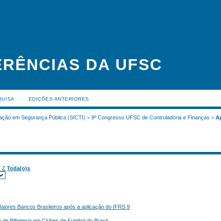
RÊNCIAS DA UFSC
QUISA
EDIÇÕES ANTERIORES
ovação em Segurança Pública (SICTI)
>
9º Congresso UFSC de Controladoria e Finanças
>
A
Y
Z
Toda(o)s
Maiores Bancos Brasileiros após a aplicação do IFRS 9
 de Bilheteria em Clubes de Futebol do Brasil