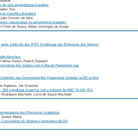
 Moterle
no de uma agroindústria brasileira
Naline Tres
ão Científica Brasileira
Júlio Orestes da Silva
rtes relacionadas no agronegócio brasileiro
o Freire de Sousa, Kleber Domingos de Araújo
os após a Adoção das IFRS: Evidências das Empresas dos Setores
dade Absortiva
 Fátima Teston, Patrick Zawaski
cterísticas dos Gastos com Folha de Pagamento nas
 Existentes nas Demonstrações Financeiras Listadas na B3 no Ano
to Kajiwara, Jair Gravena
s, JBS e Andrade Gutierrez sob o enfoque da NBC TA 240 (R1)
any Rodrigues Machado, Lúcio de Souza Machado
ordenadoria dos Processos Licitatórios
s Santos Matos
e Crescimento do Sistema Cooperativo AILOS