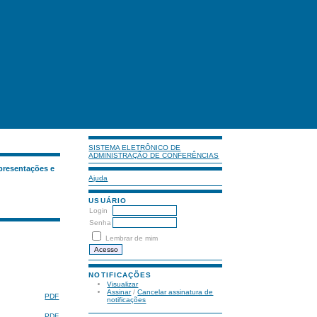
SISTEMA ELETRÔNICO DE
ADMINISTRAÇÃO DE CONFERÊNCIAS
presentações e
Ajuda
USUÁRIO
Login
Senha
Lembrar de mim
NOTIFICAÇÕES
Visualizar
Assinar
/
Cancelar assinatura de
PDF
notificações
PDF