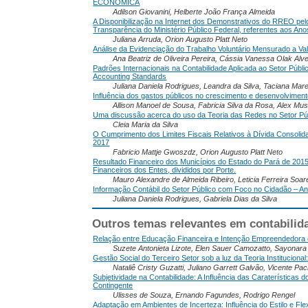
ECONÔMICA
Adilson Giovanini, Helberte João França Almeida
A Disponibilização na Internet dos Demonstrativos do RREO pe
Transparência do Ministério Público Federal, referentes aos An
Juliana Arruda, Orion Augusto Platt Neto
Análise da Evidenciação do Trabalho Voluntário Mensurado a Val
Ana Beatriz de Oliveira Pereira, Cássia Vanessa Olak Alv
Padrões Internacionais na Contabilidade Aplicada ao Setor Públi
Accounting Standards
Juliana Daniela Rodrigues, Leandra da Silva, Taciana Mar
Influência dos gastos públicos no crescimento e desenvolvimen
Allison Manoel de Sousa, Fabricia Silva da Rosa, Alex Mus
Uma discussão acerca do uso da Teoria das Redes no Setor Públ
Cleia Maria da Silva
O Cumprimento dos Limites Fiscais Relativos à Dívida Consolid
2017
Fabricio Mattje Gwoszdz, Orion Augusto Platt Neto
Resultado Financeiro dos Municípios do Estado do Pará de 2015
Financeiros dos Entes, divididos por Porte.
Mauro Alexandre de Almeida Ribeiro, Leticia Ferreira Soar
Informação Contábil do Setor Público com Foco no Cidadão – An
Juliana Daniela Rodrigues, Gabriela Dias da Silva
Outros temas relevantes em contabilid
Relação entre Educação Financeira e Intenção Empreendedora 
Suzete Antonieta Lizote, Elen Sauer Camozatto, Sayonara
Gestão Social do Terceiro Setor sob a luz da Teoria Instituciona
Nataliê Cristy Guzatti, Juliano Garrett Galvão, Vicente P
Subjetividade na Contabilidade: A Influência das Caraterísticas
Contingente
Ulisses de Souza, Ernando Fagundes, Rodrigo Rengel
Adaptação em Ambientes de Incerteza: Influência do Estilo e Flex