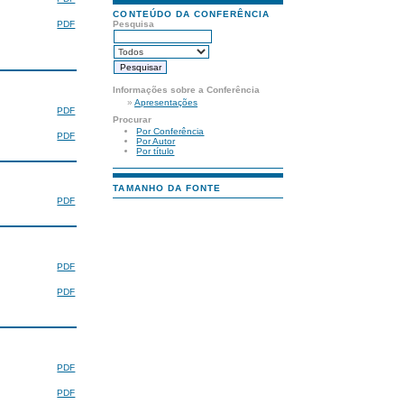
CONTEÚDO DA CONFERÊNCIA
PDF
Pesquisa
Informações sobre a Conferência
»
Apresentações
PDF
Procurar
Por Conferência
PDF
Por Autor
Por título
TAMANHO DA FONTE
PDF
PDF
PDF
PDF
PDF