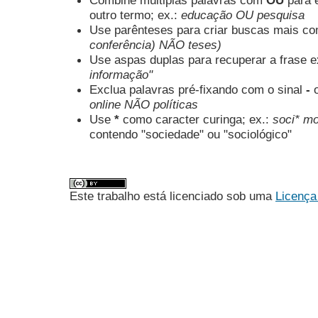
Combine múltiplas palavras com
OU
para e
outro termo; ex.:
educação OU pesquisa
Use parênteses para criar buscas mais co
conferência) NÃO teses)
Use aspas duplas para recuperar a frase e
informação"
Exclua palavras pré-fixando com o sinal
-
online NÃO políticas
Use
*
como caracter curinga; ex.:
soci* mo
contendo "sociedade" ou "sociológico"
Este trabalho está licenciado sob uma
Licença