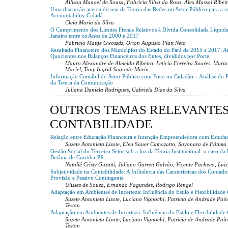
Allison Manoel de Sousa, Fabricia Silva da Rosa, Alex Mussoi Ribei
Uma discussão acerca do uso da Teoria das Redes no Setor Público para a r
Accountability Cidadã
Cleia Maria da Silva
O Cumprimento dos Limites Fiscais Relativos à Dívida Consolidada Líquid
Janeiro entre os Anos de 2000 e 2017
Fabricio Mattje Gwoszdz, Orion Augusto Platt Neto
Resultado Financeiro dos Municípios do Estado do Pará de 2015 a 2017: An
Quocientes nos Balanços Financeiros dos Entes, divididos por Porte.
Mauro Alexandre de Almeida Ribeiro, Leticia Ferreira Soares, Maria
Maciel, Tany Ingrid Sagredo Marin
Informação Contábil do Setor Público com Foco no Cidadão – Análise do 
da Teoria da Comunicação
Juliana Daniela Rodrigues, Gabriela Dias da Silva
OUTROS TEMAS RELEVANTE
CONTABILIDADE
Relação entre Educação Financeira e Intenção Empreendedora com Estudant
Suzete Antonieta Lizote, Elen Sauer Camozatto, Sayonara de Fátima 
Gestão Social do Terceiro Setor sob a luz da Teoria Institucional: o caso d
Betânia de Curitiba-PR.
Nataliê Cristy Guzatti, Juliano Garrett Galvão, Vicente Pacheco, Lu
Subjetividade na Contabilidade: A Influência das Caraterísticas dos Contado
Provisão e Passivo Contingente
Ulisses de Souza, Ernando Fagundes, Rodrigo Rengel
Adaptação em Ambientes de Incerteza: Influência do Estilo e Flexibilidade
Suzete Antonieta Lizote, Luciano Vignochi, Patricia de Andrade Pai
Teston
Adaptação em Ambientes de Incerteza: Influência do Estilo e Flexibilidade
Suzete Antonieta Lizote, Luciano Vignochi, Patricia de Andrade Pai
Teston