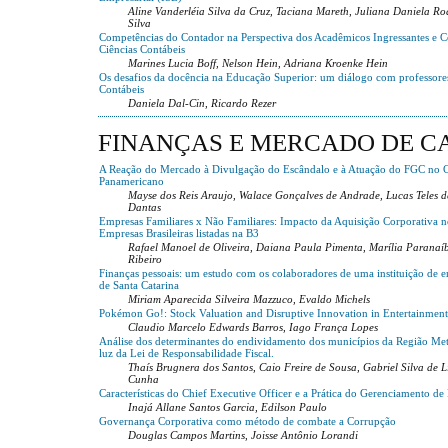
Aline Vanderléia Silva da Cruz, Taciana Mareth, Juliana Daniela Ro
Silva
Competências do Contador na Perspectiva dos Acadêmicos Ingressantes e C
Ciências Contábeis
Marines Lucia Boff, Nelson Hein, Adriana Kroenke Hein
Os desafios da docência na Educação Superior: um diálogo com professores
Contábeis
Daniela Dal-Cin, Ricardo Rezer
FINANÇAS E MERCADO DE CA
A Reação do Mercado à Divulgação do Escândalo e à Atuação do FGC no 
Panamericano
Mayse dos Reis Araujo, Walace Gonçalves de Andrade, Lucas Teles de
Dantas
Empresas Familiares x Não Familiares: Impacto da Aquisição Corporativa
Empresas Brasileiras listadas na B3
Rafael Manoel de Oliveira, Daiana Paula Pimenta, Marília Paranaíb
Ribeiro
Finanças pessoais: um estudo com os colaboradores de uma instituição de e
de Santa Catarina
Miriam Aparecida Silveira Mazzuco, Evaldo Michels
Pokémon Go!: Stock Valuation and Disruptive Innovation in Entertainment
Claudio Marcelo Edwards Barros, Iago França Lopes
Análise dos determinantes do endividamento dos municípios da Região Met
luz da Lei de Responsabilidade Fiscal.
Thaís Brugnera dos Santos, Caio Freire de Sousa, Gabriel Silva de L
Cunha
Características do Chief Executive Officer e a Prática do Gerenciamento de
Inajá Allane Santos Garcia, Edilson Paulo
Governança Corporativa como método de combate a Corrupção
Douglas Campos Martins, Joisse Antônio Lorandi