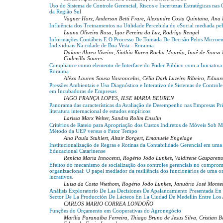
Uso do Sistema de Controle Gerencial, Riscos e Incertezas Estratégicas nas 
da Região Sul
Vagner Horz, Anderson Betti Frare, Alexandre Costa Quintana, An
Influência dos Treinamentos na Utilidade Percebida do eSocial mediada pel
Luana Oliveira Rosa, Igor Pereira da Luz, Rodrigo Rengel
Informações Contábeis E O Processo De Tomada De Decisão Pelos Microe
Individuais Na cidade de Boa Vista - Roraima
Daiane Abreu Viveiro, Sinthia Karen Rocha Mourão, Inaê de Sousa
Codevilla Soares
Compliance como elemento de Interface do Poder Público com a Iniciativa 
Roraima
Aléxa Lauren Sousa Vasconcelos, Célia Dark Luzeiro Ribeiro, Eduar
Pressões Ambientais e Uso Diagnóstico e Interativo de Sistemas de Controle
em Incubadoras de Empresas
IAGO FRANÇA LOPES, ILSE MARIA BEUREN
Panorama das características da Avaliação de Desempenho nas Empresas Pr
literatura internacional de estudos empíricos
Larissa Marx Welter, Sandra Rolim Ensslin
Critérios de Rateio para Apropriação dos Custos Indiretos de Móveis Sob M
Método da UEP versus o Fator Tempo
Ana Paula Stuhlert, Altair Borgert, Emanuele Engelage
Institucionalização de Regras e Rotinas da Contabilidade Gerencial em um
Educacional Catarinense
Renícia Maria Innocenti, Rogério João Lunkes, Valdirene Gasparett
Efeitos do mecanismo de socialização dos controles gerenciais no compro
organizacional: O papel mediador da resiliência dos funcionários de uma o
lucrativos.
Luisa da Costa Wiethom, Rogério João Lunkes, Januário José Monte
Análisis Exploratorio De Las Decisiones De Apalancamiento Presentada E
Sector De La Producción De Lácteos En La Ciudad De Medellín Entre Lo
CARLOS MARIO CORREA LONDOÑO
Funções do Orçamento em Cooperativas do Agronegócio
Marília Paranaíba Ferreira, Thiago Bruno de Jesus Silva, Cristian 