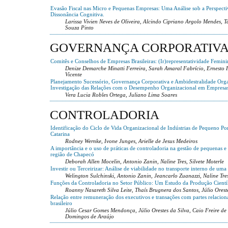
Evasão Fiscal nas Micro e Pequenas Empresas: Uma Análise sob a Perspecti
Dissonância Cognitiva.
Larissa Vivien Neves de Oliveira, Alcindo Cipriano Argolo Mendes,
Souza Pinto
GOVERNANÇA CORPORATIV
Comitês e Conselhos de Empresas Brasileiras: (Ir)representatividade Femini
Denize Demarche Minatti Ferreira, Sarah Amaral Fabrício, Ernesto
Vicente
Planejamento Sucessório, Governança Corporativa e Ambidestralidade Org
Investigação das Relações com o Desempenho Organizacional em Empresas
Vera Lucia Robles Ortega, Juliano Lima Soares
CONTROLADORIA
Identificação do Ciclo de Vida Organizacional de Indústrias de Pequeno Po
Catarina
Rodney Wernke, Ivone Junges, Arielle de Jesus Medeiros
A importância e o uso de práticas de controladoria na gestão de pequenas 
região de Chapecó
Deborah Allen Mocelin, Antonio Zanin, Naline Tres, Silvete Moterle
Investir ou Terceirizar: Análise de viabilidade no transporte interno de uma 
Welington Sulchinski, Antonio Zanin, Jeancarlo Zuanazzi, Naline Tre
Funções da Controladoria no Setor Público: Um Estudo da Produção Científi
Roanny Nasareth Silva Leite, Thaís Brugnera dos Santos, Júlio Orest
Relação entre remuneração dos executivos e transações com partes relacio
brasileiro
Júlio Cesar Gomes Mendonça, Júlio Orestes da Silva, Caio Freire de
Domingos de Araújo