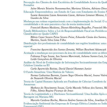
Percepção dos Clientes de dois Escritórios de Contabilidade Acerca da Qual
Prestados
Jaíne Morais Teixeira Nonnemacher, Mariana Silveira, Adriano Din
Educação Empreendedora: um Estudo de Caso com Estudantes do Ensino 
Suzete Antonieta Lizote Antonieta Lizote, Adriane Lintener Mirana,
Guedes da Silva
Mudanças nas rotinas organizacionais com a implementação do Social: O ca
contabilidade e de seus parceiros a luz da teoria institucional
Francieli Ramos Maidana, Diones Kleinibing Bugalho, Francieli Mo
Estudo Bibliométrico Sobre a Lei de Responsabilidade Fiscal em Periódicos 
Classificados no Qualis CAPES
Blênio Cezar Severo Peixe Severo Peixe, Eduarda Cinzia dos Santos
Martins, Saulo Silva Lima Filho
Distribuição dos profissionais de contabilidade nas regiões brasileiras: uma
espacial
Francine Aparecida dos Santos Zenatta, Willian Boschetti Adamczyk
Aceitação a mudanças nos processos da área de contabilidade entre as difer
Fabiana Frigo Souza, Ian Santos Marciniak, Juliana Santos Luiz, L
Loíde Gonçalves de Oliveira
Análise do Nível de Evidenciação de Informações Socioambientais das Emp
Celulose Listadas na B3
Carla Aparecida Batista, David Daniel Hammes Junior
O Fundo Amazônia: Uma História de Valores.
Norma Catharina Barreto, Luann Yago Oliveira Maciel, Joana Vitóri
de Nazareth Oliveira Maciel
Teoria do Capital Humano Aplicada aos Finalistas de Ciências Contábeis da
Amazonas
Matheus do Nascimento Souza, Carla Macedo Velloso dos Santos, M
Filho, Sâmia Regina Picanço de Jesus
Teoria da Legitimidade e o Disclosure Socioambiental: Uma Análise Após
Barragem em Mariana-MG
Marcelo Cardoso Rocha, Marcos Andrez Santos da Silva, Joseilton S
Evidenciação Ambiental das Empresas de Energia Elétrica Listadas no Índic
Empresarial (ISE)