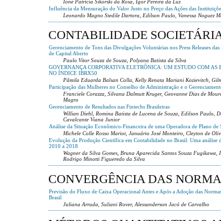
Ione Patrícia Sikorski da Rosa, Igor Pereira da Luz
Influência da Mensuração do Valor Justo no Preço das Ações das Instituiçõe
Leonardo Magno Stedile Dartora, Edilson Paulo, Vanessa Noguez 
CONTABILIDADE SOCIETÁRI
Gerenciamento de Tons das Divulgações Voluntárias nos Press Releases das
de Capital Aberto
Paulo Vitor Souza de Souza, Polyana Batista da Silva
GOVERNANÇA CORPORATIVA ELETRÔNICA: UM ESTUDO COM AS 
NO ÍNDICE IBRX50
Pâmila Eduarda Balsan Colla, Kelly Renata Mariani Kozievitch, Gil
Participação das Mulheres no Conselho de Administração e o Gerenciament
Franciele Corazza, Silvana Dalmutt Kruger, Geovanne Dias de Moura
Magro
Gerenciamento de Resultados nas Fintechs Brasileiras
Willian Diehl, Romina Batista de Lucena de Souza, Edilson Paulo, 
Cavalcante Viana Junior
Análise da Situação Econômico-Financeira de uma Operadora de Plano de S
Michele Colle Rosso Mariot, Januário José Monteiro, Cleyton de Oliv
Evolução da Produção Científica em Contabilidade no Brasil: Uma análise 
2010 a 2018
Wagner da Silva Gomes, Bruna Aparecida Santos Souza Fugikawa, Ie
Rodrigo Minotti Figueredo da Silva
CONVERGÊNCIA DAS NORMA
Previsão do Fluxo de Caixa Operacional Antes e Após a Adoção das Normas
Brasil
Juliana Arruda, Suliani Rover, Alessanderson Jacó de Carvalho