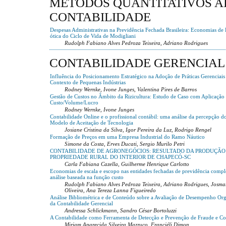
MÉTODOS QUANTITATIVOS A
CONTABILIDADE
Despesas Administrativas na Previdência Fechada Brasileira: Economias de 
ótica do Ciclo de Vida de Modigliani
Rudolph Fabiano Alves Pedroza Teixeira, Adriano Rodrigues
CONTABILIDADE GERENCIAL
Influência do Posicionamento Estratégico na Adoção de Práticas Gerenciais
Contexto de Pequenas Indústrias
Rodney Wernke, Ivone Junges, Valentina Pires de Barros
Gestão de Custos no Âmbito da Rizicultura: Estudo de Caso com Aplicação 
Custo/Volume/Lucro
Rodney Wernke, Ivone Junges
Contabilidade Online e o profissional contábil: uma análise da percepção do
Modelo de Aceitação de Tecnologia
Josiane Cristina da Silva, Igor Pereira da Luz, Rodrigo Rengel
Formação de Preços em uma Empresa Industrial do Ramo Náutico
Simone da Costa, Erves Ducati, Sergio Murilo Petri
CONTABILIDADE DE AGRONEGÓCIOS: RESULTADO DA PRODUÇÃO
PROPRIEDADE RURAL DO INTERIOR DE CHAPECÓ-SC
Carla Fabiana Cazella, Guilherme Henrique Carlotto
Economias de escala e escopo nas entidades fechadas de previdência compl
análise baseada na função custo
Rudolph Fabiano Alves Pedroza Teixeira, Adriano Rodrigues, Josma
Oliveira, Ana Tereza Lanna Figueiredo
Análise Bibliométrica e de Conteúdo sobre a Avaliação de Desempenho Org
da Contabilidade Gerencial
Andressa Schlickmann, Sandro César Bortoluzzi
A Contabilidade como Ferramenta de Detecção e Prevenção de Fraude e C
Miriam Aparecida Silveira Mazzuco, Franciéli Dimon