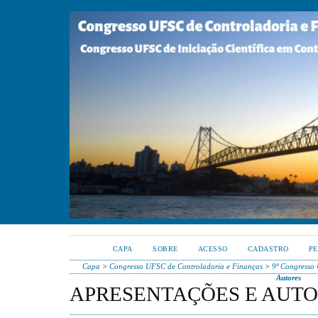
CAPA
SOBRE
ACESSO
CADASTRO
PE
Capa
>
Congresso UFSC de Controladoria e Finanças
>
9º Congresso
Autores
APRESENTAÇÕES E AUT