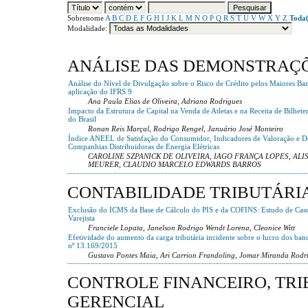
Sobrenome
A
B
C
D
E
F
G
H
I
J
K
L
M
N
O
P
Q
R
S
T
U
V
W
X
Y
Z
Toda(
Modalidade:
ANÁLISE DAS DEMONSTRAÇ
Análise do Nível de Divulgação sobre o Risco de Crédito pelos Maiores Ban
aplicação do IFRS 9
Ana Paula Elias de Oliveira, Adriano Rodrigues
Impacto da Estrutura de Capital na Venda de Atletas e na Receita de Bilhet
do Brasil
Ronan Reis Marçal, Rodrigo Rengel, Januário José Monteiro
Índice ANEEL de Satisfação do Consumidor, Indicadores de Valoração e 
Companhias Distribuidoras de Energia Elétricas
CAROLINE SZPANICK DE OLIVEIRA, IAGO FRANÇA LOPES, ALI
MEURER, CLAUDIO MARCELO EDWARDS BARROS
CONTABILIDADE TRIBUTÁRI
Exclusão do ICMS da Base de Cálculo do PIS e da COFINS: Estudo de Ca
Varejista
Franciele Lopata, Janelson Rodrigo Wendt Lorena, Cleonice Witt
Efetividade do aumento da carga tributária incidente sobre o lucro dos banc
nº 13.169/2015
Gustavo Pontes Maia, Ari Carrion Frandoling, Jomar Miranda Rodr
CONTROLE FINANCEIRO, TRI
GERENCIAL