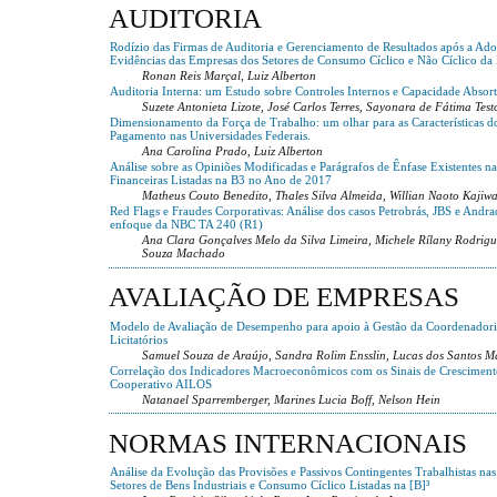
AUDITORIA
Rodízio das Firmas de Auditoria e Gerenciamento de Resultados após a Ado
Evidências das Empresas dos Setores de Consumo Cíclico e Não Cíclico da
Ronan Reis Marçal, Luiz Alberton
Auditoria Interna: um Estudo sobre Controles Internos e Capacidade Absort
Suzete Antonieta Lizote, José Carlos Terres, Sayonara de Fátima Test
Dimensionamento da Força de Trabalho: um olhar para as Características d
Pagamento nas Universidades Federais.
Ana Carolina Prado, Luiz Alberton
Análise sobre as Opiniões Modificadas e Parágrafos de Ênfase Existentes 
Financeiras Listadas na B3 no Ano de 2017
Matheus Couto Benedito, Thales Silva Almeida, Willian Naoto Kajiw
Red Flags e Fraudes Corporativas: Análise dos casos Petrobrás, JBS e Andra
enfoque da NBC TA 240 (R1)
Ana Clara Gonçalves Melo da Silva Limeira, Michele Rílany Rodrig
Souza Machado
AVALIAÇÃO DE EMPRESAS
Modelo de Avaliação de Desempenho para apoio à Gestão da Coordenadori
Licitatórios
Samuel Souza de Araújo, Sandra Rolim Ensslin, Lucas dos Santos M
Correlação dos Indicadores Macroeconômicos com os Sinais de Cresciment
Cooperativo AILOS
Natanael Sparremberger, Marines Lucia Boff, Nelson Hein
NORMAS INTERNACIONAIS
Análise da Evolução das Provisões e Passivos Contingentes Trabalhistas na
Setores de Bens Industriais e Consumo Cíclico Listadas na [B]³