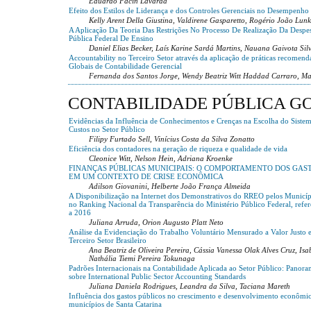
Eduardo Facin Lavarda
Efeito dos Estilos de Liderança e dos Controles Gerenciais no Desempenho
Kelly Arent Della Giustina, Valdirene Gasparetto, Rogério João Lunk
A Aplicação Da Teoria Das Restrições No Processo De Realização Da Despe
Pública Federal De Ensino
Daniel Elias Becker, Laís Karine Sardá Martins, Nauana Gaivota Silv
Accountability no Terceiro Setor através da aplicação de práticas recomend
Globais de Contabilidade Gerencial
Fernanda dos Santos Jorge, Wendy Beatriz Witt Haddad Carraro, Ma
CONTABILIDADE PÚBLICA 
Evidências da Influência de Conhecimentos e Crenças na Escolha do Siste
Custos no Setor Público
Filipy Furtado Sell, Vinícius Costa da Silva Zonatto
Eficiência dos contadores na geração de riqueza e qualidade de vida
Cleonice Witt, Nelson Hein, Adriana Kroenke
FINANÇAS PÚBLICAS MUNICIPAIS: O COMPORTAMENTO DOS GAS
EM UM CONTEXTO DE CRISE ECONÔMICA
Adilson Giovanini, Helberte João França Almeida
A Disponibilização na Internet dos Demonstrativos do RREO pelos Munic
no Ranking Nacional da Transparência do Ministério Público Federal, refe
a 2016
Juliana Arruda, Orion Augusto Platt Neto
Análise da Evidenciação do Trabalho Voluntário Mensurado a Valor Justo 
Terceiro Setor Brasileiro
Ana Beatriz de Oliveira Pereira, Cássia Vanessa Olak Alves Cruz, Isa
Nathália Tiemi Pereira Tokunaga
Padrões Internacionais na Contabilidade Aplicada ao Setor Público: Panora
sobre International Public Sector Accounting Standards
Juliana Daniela Rodrigues, Leandra da Silva, Taciana Mareth
Influência dos gastos públicos no crescimento e desenvolvimento econômi
municípios de Santa Catarina