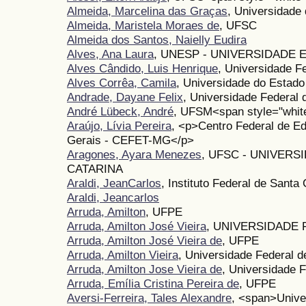
Almeida, Marcelina das Graças
, Universidade
Almeida, Maristela Moraes de
, UFSC
Almeida dos Santos, Naielly Eudira
Alves, Ana Laura
, UNESP - UNIVERSIDADE 
Alves Cândido, Luis Henrique
, Universidade F
Alves Corrêa, Camila
, Universidade do Estad
Andrade, Dayane Felix
, Universidade Federal 
André Lübeck, André
, UFSM<span style="white
Araújo, Lívia Pereira
, <p>Centro Federal de E
Gerais - CEFET-MG</p>
Aragones, Ayara Menezes
, UFSC - UNIVERS
CATARINA
Araldi, JeanCarlos
, Instituto Federal de Sant
Araldi, Jeancarlos
Arruda, Amilton
, UFPE
Arruda, Amilton José Vieira
, UNIVERSIDADE
Arruda, Amilton José Vieira de
, UFPE
Arruda, Amilton Vieira
, Universidade Federal
Arruda, Amilton Jose Vieira de
, Universidade 
Arruda, Emília Cristina Pereira de
, UFPE
Aversi-Ferreira, Tales Alexandre
, <span>Unive