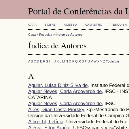
Portal de Conferências da
CAPA
SOBRE
ACESSO
CADASTRO
PESQUISA
Capa
>
Pesquisa
>
Índice de Autores
Índice de Autores
A
B
C
D
E
F
G
H
I
J
K
L
M
N
O
P
Q
R
S
T
U
V
W
X
Y
Z
Toda(o)s
A
Aguiar, Luísa Diniz Silva de
, Instituto Federal
Aguiar Neves, Carla Arcoverde de
, IFSC - I
CATARINA
Aguiar Neves, Carla Arcoverde de
, IFSC
Aires, Gian Costa Piorsky
, <p>Mestrando do 
Design da Universidade Federal de Campina 
Albrecht, Letícia
, Universidade Federal do Rio
Alessi, Elton Araújo
, UFSC<span style="white-