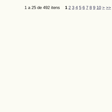
1 a 25 de 492 itens
1
2
3
4
5
6
7
8
9
10
>
>>