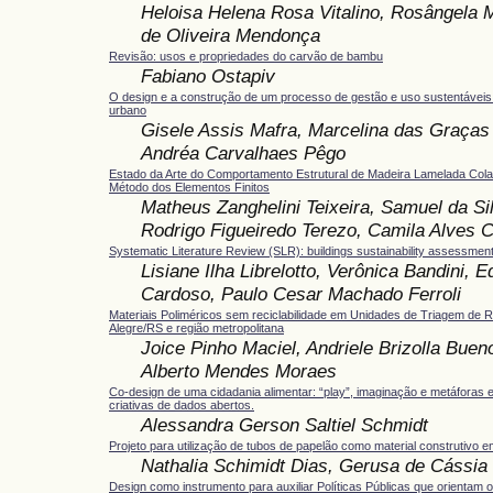
Heloisa Helena Rosa Vitalino, Rosângela
de Oliveira Mendonça
Revisão: usos e propriedades do carvão de bambu
Fabiano Ostapiv
O design e a construção de um processo de gestão e uso sustentávei
urbano
Gisele Assis Mafra, Marcelina das Graças 
Andréa Carvalhaes Pêgo
Estado da Arte do Comportamento Estrutural de Madeira Lamelada Col
Método dos Elementos Finitos
Matheus Zanghelini Teixeira, Samuel da Si
Rodrigo Figueiredo Terezo, Camila Alves 
Systematic Literature Review (SLR): buildings sustainability assessmen
Lisiane Ilha Librelotto, Verônica Bandini, 
Cardoso, Paulo Cesar Machado Ferroli
Materiais Poliméricos sem reciclabilidade em Unidades de Triagem de 
Alegre/RS e região metropolitana
Joice Pinho Maciel, Andriele Brizolla Buen
Alberto Mendes Moraes
Co-design de uma cidadania alimentar: “play”, imaginação e metáfora
criativas de dados abertos.
Alessandra Gerson Saltiel Schmidt
Projeto para utilização de tubos de papelão como material construtivo 
Nathalia Schimidt Dias, Gerusa de Cássia
Design como instrumento para auxiliar Políticas Públicas que orientam 