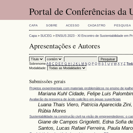
Portal de Conferências da
CAPA
SOBRE
ACESSO
CADASTRO
PESQUISA
Capa
>
SUCEG
>
ENSUS 2023 - XI Encontro de Sustentabilidade em Pr
Apresentações e Autores
Sobrenome
A
B
C
D
E
F
G
H
I
J
K
L
M
N
O
P
Q
R
S
T
U
V
W
X
Y
Z
Tod
Modalidade:
Submissões gerais
Projetos experimentais com materiais problemáticos no ensino de joalhe
Mariana Kuhl Cidade, Felipe Luis Palombin
Avaliação da presença de ácido salicílico em águas superficiais
Luana Thais Viero, Patricia Aparecida Zini
Rúbia Mores
Sustentabilidade na construção civil na visão de empreendedores: o ca
Giane de Campos Grigoletti, Edna Sofia de
Santos, Lucas Rafael Ferreira, Paula Maro