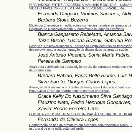
O PARADOXO ENTRE PROCESSOS MANUAIS E DIGITAIS – UMA AN
VIDA DO PAPEL OFFSET EM UMA UNIVERSIDADE BRASILEIRA.
Fernanda Delgado, Vinícius Sanches, Aldi
Barbara Stolte Bezerra
Eficiência Energética em edificações comerciais: análise sistemática 
Objetivos do Desenvolvimento Sustentável e mudanças climáticas
Bianca Gasparetto Rebelatto, Amanda Salvi
Taize Bueno, Luciana Brandli, Gabriela Ro
Pesquisa, Desenvolvimento & Fabricação Digital com uso da Impressão
desenvolvimento e regulamentação de dispositivos na área da saúde
José Antonio Vicentin, Sonia Maria Fabris,
Pereira de Sampaio
Análise da viabilidade da substituição parcial do agregado miúdo por v
de argamassas
Bárbara Rabelo, Paula Bellé Blume, Luiz H
Silva Sareto, Diorges Carlos Lopes
Avaliação da iluminância no Centro de Pesquisa e Educação Científica 
Estadual de Goiás de acordo com as normas brasileiras
Grace Kelly Do Nascimento Silva Santiago
Flauzino Neto, Pedro Henrique Gonçalves,
Xavier Rocha Ferreira Lima
POP RUAS JUD: UM EXEMPLO DE INOVAÇÃO SOCIAL NO JUDICIÁ
Fernanda de Oliveira Lopes
Comparação do uso da armadura em alvenaria convencional e bloco (E
estrutural de uma edificação unifamiliar