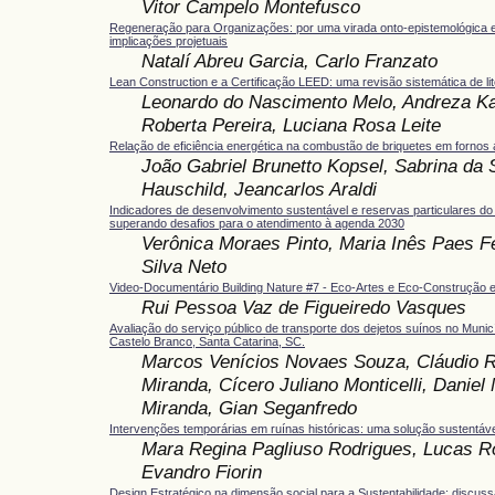
Vitor Campelo Montefusco
Regeneração para Organizações: por uma virada onto-epistemológica 
implicações projetuais
Natalí Abreu Garcia, Carlo Franzato
Lean Construction e a Certificação LEED: uma revisão sistemática de lit
Leonardo do Nascimento Melo, Andreza Ka
Roberta Pereira, Luciana Rosa Leite
Relação de eficiência energética na combustão de briquetes em fornos 
João Gabriel Brunetto Kopsel, Sabrina da S
Hauschild, Jeancarlos Araldi
Indicadores de desenvolvimento sustentável e reservas particulares do 
superando desafios para o atendimento à agenda 2030
Verônica Moraes Pinto, Maria Inês Paes F
Silva Neto
Video-Documentário Building Nature #7 - Eco-Artes e Eco-Construção 
Rui Pessoa Vaz de Figueiredo Vasques
Avaliação do serviço público de transporte dos dejetos suínos no Munic
Castelo Branco, Santa Catarina, SC.
Marcos Venícios Novaes Souza, Cláudio 
Miranda, Cícero Juliano Monticelli, Daniel
Miranda, Gian Seganfredo
Intervenções temporárias em ruínas históricas: uma solução sustentáve
Mara Regina Pagliuso Rodrigues, Lucas R
Evandro Fiorin
Design Estratégico na dimensão social para a Sustentabilidade: discus