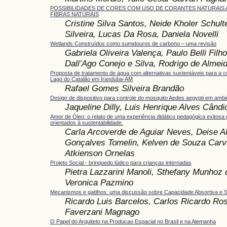
POSSIBILIDADES DE CORES COM USO DE CORANTES NATURAIS 
FIBRAS NATURAIS
Cristine Silva Santos, Neide Kholer Schulte
Silveira, Lucas Da Rosa, Daniela Novelli
Wetlands Construídos como sumidouros de carbono – uma revisão
Gabriela Oliveira Valença, Paulo Belli Fil
Dall’Ago Conejo e Silva, Rodrigo de Alme
Proposta de tratamento de água com alternativas sustentáveis para a c
Lago do Catalão em Iranduba-AM
Rafael Gomes Silveira Brandão
Design de dispositivo para controle do mosquito Aedes aegypti em amb
Jaqueline Dilly, Luis Henrique Alves Cândi
Amor de Óleo: o relato de uma experiência didático pedagógica exitosa 
orientados à sustentabilidade.
Carla Arcoverde de Aguiar Neves, Deise Al
Gonçalves Tomelin, Kelven de Souza Carva
Atkienson Ornelas
Projeto Social - brinquedo lúdico para crianças internadas
Pietra Lazzarini Manoli, Sthefany Munhoz 
Veronica Pazmino
Mecanismos e gatilhos: uma discussão sobre Capacidade Absortiva e S
Ricardo Luis Barcelos, Carlos Ricardo Ros
Faverzani Magnago
O Papel do Arquiteto na Producao Espacial no Brasil e na Alemanha