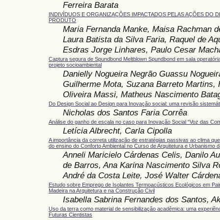
Ferreira Barata
INDIVÍDUOS E ORGANIZAÇÕES IMPACTADOS PELAS AÇÕES DO D
PRODUTO
Maria Fernanda Manke, Maisa Rachman de
Laura Batista da Silva Faria, Raquel de Aq
Esdras Jorge Linhares, Paulo Cesar Macha
Captura segura de Spundbond Meltblown Spundbond em sala operatória
projeto socioambiental
Danielly Nogueira Negrão Guassu Nogueir
Guilherme Mota, Suzana Barreto Martins,
Oliveira Massi, Matheus Nascimento Batag
Do Design Social ao Design para Inovação social: uma revisão sistemátic
Nicholas dos Santos Faria Corrêa
Análise do ganho de escala no caso para Inovação Social “Voz das Co
Letícia Albrecht, Carla Cipolla
A importância da correta utilização de estratégias passivas ao clima qu
do ensino do Conforto Ambiental no Curso de Arquitetura e Urbanismo
Anneli Maricielo Cárdenas Celis, Danilo Au
de Barros, Ana Karina Nascimento Silva R
André da Costa Leite, José Walter Cárdena
Estudo sobre Emprego de Isolantes Termoacústicos Ecológicos em Pai
Madeira na Arquitetura e na Construção Civil
Isabella Sabrina Fernandes dos Santos, A
Uso da terra como material de sensibilização acadêmica: uma experiên
Futuras Cientistas