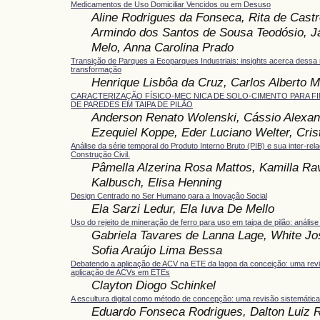
Medicamentos de Uso Domiciliar Vencidos ou em Desuso
Aline Rodrigues da Fonseca, Rita de Castr
Armindo dos Santos de Sousa Teodósio, Ja
Melo, Anna Carolina Prado
Transição de Parques a Ecoparques Industriais: insights acerca dessa
transformação
Henrique Lisbôa da Cruz, Carlos Alberto
CARACTERIZAÇÃO FÍSICO-MEC NICA DE SOLO-CIMENTO PARA F
DE PAREDES EM TAIPA DE PILÃO
Anderson Renato Wolenski, Cássio Alexand
Ezequiel Koppe, Eder Luciano Welter, Cris
Análise da série temporal do Produto Interno Bruto (PIB) e sua inter-re
Construção Civil.
Pâmella Alzerina Rosa Mattos, Kamilla Ra
Kalbusch, Elisa Henning
Design Centrado no Ser Humano para a Inovação Social
Ela Sarzi Ledur, Ela Iuva De Mello
Uso do rejeito de mineração de ferro para uso em taipa de pilão: análise 
Gabriela Tavares de Lanna Lage, White Jo
Sofia Araújo Lima Bessa
Debatendo a aplicação de ACV na ETE da lagoa da conceição: uma revis
aplicação de ACVs em ETEs
Clayton Diogo Schinkel
A escultura digital como método de concepção: uma revisão sistemática
Eduardo Fonseca Rodrigues, Dalton Luiz 