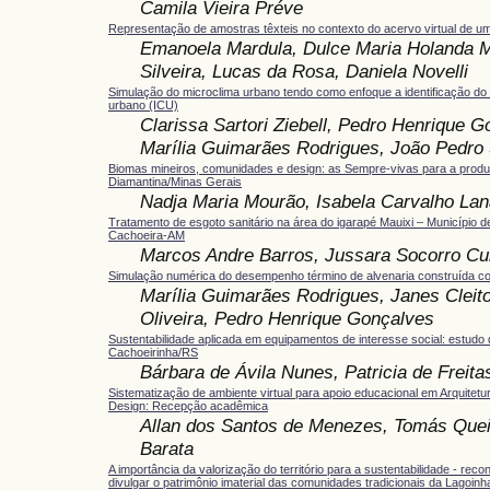
Camila Vieira Préve
Representação de amostras têxteis no contexto do acervo virtual de u
Emanoela Mardula, Dulce Maria Holanda Ma
Silveira, Lucas da Rosa, Daniela Novelli
Simulação do microclima urbano tendo como enfoque a identificação do ef
urbano (ICU)
Clarissa Sartori Ziebell, Pedro Henrique G
Marília Guimarães Rodrigues, João Pedro 
Biomas mineiros, comunidades e design: as Sempre-vivas para a prod
Diamantina/Minas Gerais
Nadja Maria Mourão, Isabela Carvalho Lan
Tratamento de esgoto sanitário na área do igarapé Mauixi – Município d
Cachoeira-AM
Marcos Andre Barros, Jussara Socorro Cu
Simulação numérica do desempenho término de alvenaria construída c
Marília Guimarães Rodrigues, Janes Cleit
Oliveira, Pedro Henrique Gonçalves
Sustentabilidade aplicada em equipamentos de interesse social: estudo
Cachoeirinha/RS
Bárbara de Ávila Nunes, Patricia de Freit
Sistematização de ambiente virtual para apoio educacional em Arquitet
Design: Recepção acadêmica
Allan dos Santos de Menezes, Tomás Quei
Barata
A importância da valorização do território para a sustentabilidade - rec
divulgar o patrimônio imaterial das comunidades tradicionais da Lagoinh