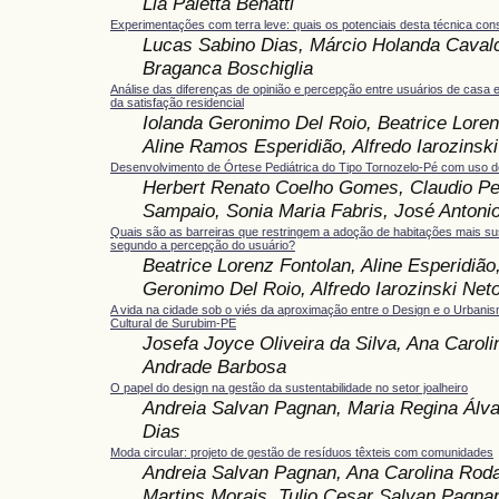
Lia Paletta Benatti
Experimentações com terra leve: quais os potenciais desta técnica cons
Lucas Sabino Dias, Márcio Holanda Cavalc
Braganca Boschiglia
Análise das diferenças de opinião e percepção entre usuários de casa e
da satisfação residencial
Iolanda Geronimo Del Roio, Beatrice Loren
Aline Ramos Esperidião, Alfredo Iarozinsk
Desenvolvimento de Órtese Pediátrica do Tipo Tornozelo-Pé com uso 
Herbert Renato Coelho Gomes, Claudio Pe
Sampaio, Sonia Maria Fabris, José Antonio
Quais são as barreiras que restringem a adoção de habitações mais sus
segundo a percepção do usuário?
Beatrice Lorenz Fontolan, Aline Esperidião
Geronimo Del Roio, Alfredo Iarozinski Net
A vida na cidade sob o viés da aproximação entre o Design e o Urbani
Cultural de Surubim-PE
Josefa Joyce Oliveira da Silva, Ana Carol
Andrade Barbosa
O papel do design na gestão da sustentabilidade no setor joalheiro
Andreia Salvan Pagnan, Maria Regina Álva
Dias
Moda circular: projeto de gestão de resíduos têxteis com comunidades
Andreia Salvan Pagnan, Ana Carolina Roda
Martins Morais, Tulio Cesar Salvan Pagna