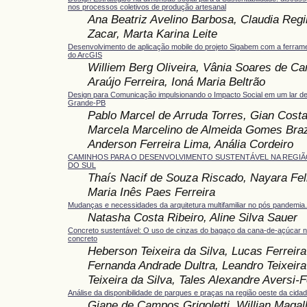
nos processos coletivos de produção artesanal
Ana Beatriz Avelino Barbosa, Claudia Re
Zacar, Marta Karina Leite
Desenvolvimento de aplicação mobile do projeto Sigabem com a ferrame
do ArcGIS
Williem Berg Oliveira, Vânia Soares de Ca
Araújo Ferreira, Ioná Maria Beltrão
Design para Comunicação impulsionando o Impacto Social em um lar d
Grande-PB
Pablo Marcel de Arruda Torres, Gian Costa
Marcela Marcelino de Almeida Gomes Braz
Anderson Ferreira Lima, Anália Cordeiro
CAMINHOS PARA O DESENVOLVIMENTO SUSTENTÁVEL NA REGIÃO
DO SUL
Thaís Nacif de Souza Riscado, Nayara Feli
Maria Inês Paes Ferreira
Mudanças e necessidades da arquitetura multifamiliar no pós pandemia.
Natasha Costa Ribeiro, Aline Silva Sauer
Concreto sustentável: O uso de cinzas do bagaço da cana-de-açúcar 
concreto
Heberson Teixeira da Silva, Lucas Ferreira
Fernanda Andrade Dultra, Leandro Teixeira 
Teixeira da Silva, Tales Alexandre Aversi-F
Análise da disponibilidade de parques e praças na região oeste da cida
Giane de Campos Grigoletti, Willian Maga