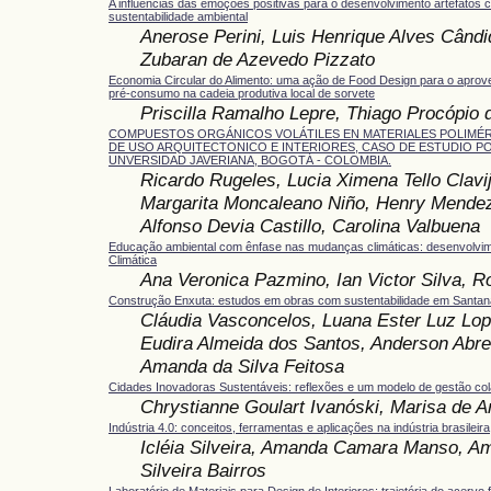
A influências das emoções positivas para o desenvolvimento artefatos 
sustentabilidade ambiental
Anerose Perini, Luis Henrique Alves Cândi
Zubaran de Azevedo Pizzato
Economia Circular do Alimento: uma ação de Food Design para o aprov
pré-consumo na cadeia produtiva local de sorvete
Priscilla Ramalho Lepre, Thiago Procópio 
COMPUESTOS ORGÁNICOS VOLÁTILES EN MATERIALES POLIMÉR
DE USO ARQUITECTONICO E INTERIORES, CASO DE ESTUDIO PO
UNVERSIDAD JAVERIANA, BOGOTÁ - COLOMBIA.
Ricardo Rugeles, Lucia Ximena Tello Clavi
Margarita Moncaleano Niño, Henry Mendez
Alfonso Devia Castillo, Carolina Valbuena
Educação ambiental com ênfase nas mudanças climáticas: desenvolvim
Climática
Ana Veronica Pazmino, Ian Victor Silva, R
Construção Enxuta: estudos em obras com sustentabilidade em Santana
Cláudia Vasconcelos, Luana Ester Luz Lop
Eudira Almeida dos Santos, Anderson Abre
Amanda da Silva Feitosa
Cidades Inovadoras Sustentáveis: reflexões e um modelo de gestão col
Chrystianne Goulart Ivanóski, Marisa de A
Indústria 4.0: conceitos, ferramentas e aplicações na indústria brasileira
Icléia Silveira, Amanda Camara Manso, A
Silveira Bairros
Laboratório de Materiais para Design de Interiores: trajetória do acervo f