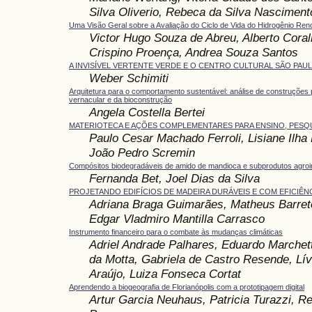
Silva Oliverio, Rebeca da Silva Nasciment
Uma Visão Geral sobre a Avaliação do Ciclo de Vida do Hidrogênio Ren
Victor Hugo Souza de Abreu, Alberto Corall
Crispino Proença, Andrea Souza Santos
A INVISÍVEL VERTENTE VERDE E O CENTRO CULTURAL SÃO PAU
Weber Schimiti
Arquitetura para o comportamento sustentável: análise de construções p
vernacular e da bioconstrução
Angela Costella Bertei
MATERIOTECA E AÇÕES COMPLEMENTARES PARA ENSINO, PESQ
Paulo Cesar Machado Ferroli, Lisiane Ilha L
João Pedro Scremin
Compósitos biodegradáveis de amido de mandioca e subprodutos agroin
Fernanda Bet, Joel Dias da Silva
PROJETANDO EDIFÍCIOS DE MADEIRA DURÁVEIS E COM EFICIÊN
Adriana Braga Guimarães, Matheus Barret
Edgar Vladmiro Mantilla Carrasco
Instrumento financeiro para o combate às mudanças climáticas
Adriel Andrade Palhares, Eduardo Marchett
da Motta, Gabriela de Castro Resende, Lív
Araújo, Luiza Fonseca Cortat
Aprendendo a biogeografia de Florianópolis com a prototipagem digital
Artur Garcia Neuhaus, Patricia Turazzi, R