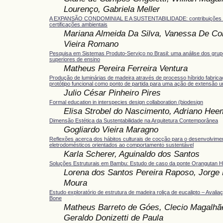
Lourenço, Gabriela Meller
A EXPANSÃO CONDOMINIAL E A SUSTENTABILIDADE: contribuições d
certificações ambientais
Mariana Almeida Da Silva, Vanessa De Co
Vieira Romano
Pesquisa em Sistemas Produto-Serviço no Brasil: uma análise dos grup
superiores de ensino
Matheus Pereira Ferreira Ventura
Produção de luminárias de madeira através de processo híbrido fabricaçã
protótipo funcional como ponto de partida para uma ação de extensão un
Julio César Pinheiro Pires
Formal education in interspecies design collaboration (biodesign
Elisa Strobel do Nascimento, Adriano He
Dimensão Estética da Sustentabilidade na Arquitetura Contemporânea
Gogliardo Vieira Maragno
Reflexões acerca dos hábitos culturais de cocção para o desenvolvime
eletrodomésticos orientados ao comportamento sustentável
Karla Scherer, Aguinaldo dos Santos
Soluções Estruturais em Bambu: Estudo de caso da ponte Orangutan H
Lorena dos Santos Pereira Raposo, Jorge 
Moura
Estudo exploratório de estrutura de madeira roliça de eucalipto – Avalia
Bone
Matheus Barreto de Góes, Clecio Magalhãe
Geraldo Donizetti de Paula