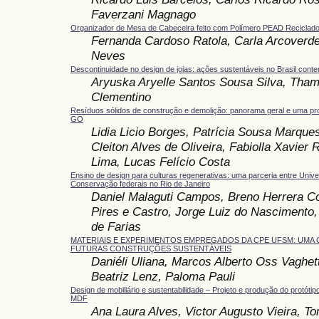
Faverzani Magnago
Organizador de Mesa de Cabeceira feito com Polímero PEAD Reciclad
Fernanda Cardoso Ratola, Carla Arcoverde
Neves
Descontinuidade no design de joias: ações sustentáveis no Brasil con
Aryuska Aryelle Santos Sousa Silva, Tham
Clementino
Resíduos sólidos de construção e demolição: panorama geral e uma pr
GO
Lidia Licio Borges, Patrícia Sousa Marque
Cleiton Alves de Oliveira, Fabiolla Xavier 
Lima, Lucas Felício Costa
Ensino de design para culturas regenerativas: uma parceria entre Univ
Conservação federais no Rio de Janeiro
Daniel Malaguti Campos, Breno Herrera Co
Pires e Castro, Jorge Luiz do Nascimento,
de Farias
MATERIAIS E EXPERIMENTOS EMPREGADOS DA CPE UFSM: UMA
FUTURAS CONSTRUÇÕES SUSTENTÁVEIS
Daniéli Uliana, Marcos Alberto Oss Vaghett
Beatriz Lenz, Paloma Pauli
Design de mobiliário e sustentabilidade – Projeto e produção do protót
MDF
Ana Laura Alves, Victor Augusto Vieira, T