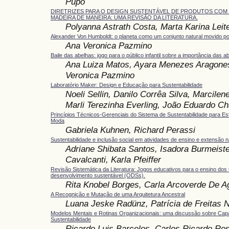
Pupo
DIRETRIZES PARA O DESIGN SUSTENTÁVEL DE PRODUTOS COM
MADEIRA DE MANEIRA: UMA REVISÃO DA LITERATURA.
Polyanna Astrath Costa, Marta Karina Leit
Alexander Von Humboldt: o planeta como um conjunto natural movido po
Ana Veronica Pazmino
Baile das abelhas: jogo para o público infantil sobre a importância das a
Ana Luiza Matos, Ayara Menezes Aragone
Veronica Pazmino
Laboratório Maker: Design e Educação para Sustentabilidade
Noeli Sellin, Danilo Corrêa Silva, Marcile
Marli Terezinha Everling, João Eduardo C
Princípios Técnicos-Gerenciais do Sistema de Sustentabilidade para Es
Moda
Gabriela Kuhnen, Richard Perassi
Sustentabilidade e inclusão social em atividades de ensino e extensão 
Adriane Shibata Santos, Isadora Burmeiste
Cavalcanti, Karla Pfeiffer
Revisão Sistemática da Literatura: Jogos educativos para o ensino dos
desenvolvimento sustentável (ODSs).
Rita Knobel Borges, Carla Arcoverde De A
A Recognição e Mutação de uma Arquitetura Ancestral
Luana Jeske Radünz, Patrícia de Freitas 
Modelos Mentais e Rotinas Organizacionais: uma discussão sobre Capa
Sustentabilidade
Ricardo Luis Barcelos, Carlos Ricardo Ros