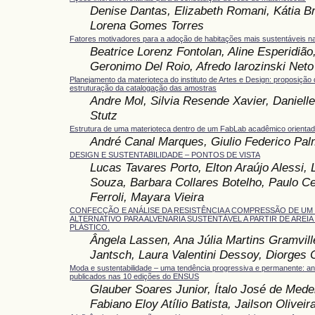
Denise Dantas, Elizabeth Romani, Kátia Bro
Lorena Gomes Torres
Fatores motivadores para a adoção de habitações mais sustentáveis n
Beatrice Lorenz Fontolan, Aline Esperidião
Geronimo Del Roio, Afredo Iarozinski Neto
Planejamento da materioteca do instituto de Artes e Design: proposição d
estruturação da catalogação das amostras
Andre Mol, Silvia Resende Xavier, Daniell
Stutz
Estrutura de uma materioteca dentro de um FabLab acadêmico orientad
André Canal Marques, Giulio Federico Pal
DESIGN E SUSTENTABILIDADE – PONTOS DE VISTA
Lucas Tavares Porto, Elton Araújo Alessi,
Souza, Barbara Collares Botelho, Paulo 
Ferroli, Mayara Vieira
CONFECÇÃO E ANÁLISE DA RESISTÊNCIA A COMPRESSÃO DE UM
ALTERNATIVO PARA ALVENARIA SUSTENTÁVEL A PARTIR DE AREIA
PLÁSTICO.
Ângela Lassen, Ana Júlia Martins Gramvill
Jantsch, Laura Valentini Dessoy, Diorges 
Moda e sustentabilidade – uma tendência progressiva e permanente: aná
publicados nas 10 edições do ENSUS
Glauber Soares Junior, Ítalo José de Mede
Fabiano Eloy Atílio Batista, Jailson Olivei