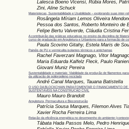
Lalesca Boeno Vicensi, Rúbia Mores, Patri
Zini, Aline Schuck
Materiotecas, Sustentabilidade e Usabilidade – explorando suas inter-r
Rosângela Míriam Lemos Oliveira Mendon
Pessoa dos Santos, Roberto Monteiro de B
Felipe Bertu Valverde, Cláudia Cristina Fe
A contribuição das práticas educativas no ensino da disciplina de Mater
curso de graduação em Arquitetura e Urbanismo para a formação de c
Paula Scovino Gitahy, Estela Maris de So
Painéis de PU e vermiculita isolantes térmicos e antichamas
Rachel Faverzani Magnago, Vitor Magnago
Maria Eduarda Kalfelz Fleck, Paulo Ranier
Giovani Muniz Pereira
Sustentabilidade e materiais: Viabilidade da produção de filamentos pa
da utilização de polipropileno reciclado
André Canal Marques, Tauana Batistella
O USO DA BLOCKCHAIN PARA FOMENTAR O FINANCIAMENTO DE
SUSTENTÁVEIS NA CONSTRUÇÃO CIVIL
Mauro Mauro Brandolt
Arquitetura, Permacultura e Bioconstrução
Patrícia Sousa Marques, Filemon Alves Tia
Xavier Rocha Ferreira Lima
Relação da eficiência energética no desempenho do ambiente (contexto
Tábata Hada Passos Melo, Pedro Henriqu
Fabíolla Xavier Rocha Ferreira Lima