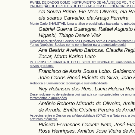
PAINEL DE DADOS COMO INSTRUMENTO DE ANÁLISE DE POLÍTI
PROMOÇÃO DE DIREITOS DE PESSOAS COM DEFICIÊNCIA EM 
ela Souza Primo, Ele Melo Oliveira, ela 
ela soares Carvalho, ela Araújo Ferreira
Monte Carlo SHALSTAB: Uma análise probabilística baseada no méto
Gabriel Guerra Guaragna, Rafael Augusto 
Higashi, Thiago Deeke Viek
Design para Negócios Sociais nos Objetivos para o Desenvolvimento Su
Yunus Negócios Sociais como contribuidor para a equidade social
Ana Beatriz Avelino Barbosa, Claudia Re
Zacar, Marta Karina Leite
INTERDISCIPLINARIDADE DO DESIGN BIOINSPIRADO: uma teoria sob
novos produtos.
Francisco de Assis Sousa Lobo, Galdenoro
João Carlos Riccó Plácido da Silva, João
Robótica e Biomimética: tecnologia e sustentabilidade
Ney Robinson dos Reis, Lucia Helena Ra
Desenvolvimento de estrutura bioinspirada com propriedades de amorte
ferramentas e aplicações
Antônio Roberto Miranda de Oliveira, Amilt
de Arruda, Emília Cristina Pereira de Arru
Aspectos entre o Design para Adaptabilidade (DfAD) e a Natureza: a bi
artefatos efêmeros
Plácido Fernandes Caluete Neto, José Ev
Rosa Henriques, Amilton Jose Vieira de Ar