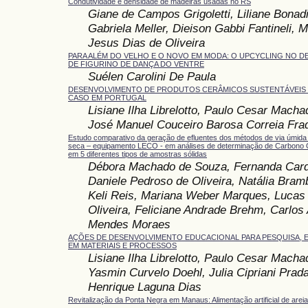
Condutividade e densidade de madeiras usadas no RS
Giane de Campos Grigoletti, Liliane Bonad
Gabriela Meller, Dieison Gabbi Fantineli, 
Jesus Dias de Oliveira
PARA ALÉM DO VELHO E O NOVO EM MODA: O UPCYCLING NO 
DE FIGURINO DE DANÇA DO VENTRE
Suélen Carolini De Paula
DESENVOLVIMENTO DE PRODUTOS CERÂMICOS SUSTENTÁVEIS 
CASO EM PORTUGAL
Lisiane Ilha Librelotto, Paulo Cesar Machad
José Manuel Couceiro Barosa Correia Fra
Estudo comparativo da geração de efluentes dos métodos de via úmida 
seca – equipamento LECO - em análises de determinação de Carbono 
em 5 diferentes tipos de amostras sólidas
Débora Machado de Souza, Fernanda Card
Daniele Pedroso de Oliveira, Natália Brambi
Keli Reis, Mariana Weber Marques, Lucas 
Oliveira, Feliciane Andrade Brehm, Carlos 
Mendes Moraes
AÇÕES DE DESENVOLVIMENTO EDUCACIONAL PARA PESQUISA, 
EM MATERIAIS E PROCESSOS
Lisiane Ilha Librelotto, Paulo Cesar Machad
Yasmin Curvelo Doehl, Julia Cipriani Prad
Henrique Laguna Dias
Revitalização da Ponta Negra em Manaus: Alimentação artificial de arei