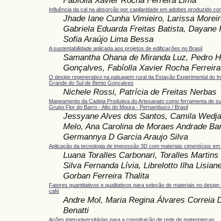
Influência da cal na absorção por capilaridade em adobes produzido 
Jhade Iane Cunha Vimieiro, Larissa Moreir
Gabriela Eduarda Freitas Batista, Dayane 
Sofia Araújo Lima Bessa
A sustentabilidade aplicada aos projetos de edificações no Brasil
Samantha Ohana de Miranda Luz, Pedro H
Gonçalves, Fabíolla Xavier Rocha Ferreir
O design regenerativo na paisagem rural da Estação Experimental do Ins
Grande do Sul de Bento Gonçalves
Nichele Rossi, Patrícia de Freitas Nerbas
Mapeamento da Cadeia Produtiva do Artesanato como ferramenta de sus
Grupo Flor do Barro - Alto do Moura - Pernambuco / Brasil
Jessyane Alves dos Santos, Camila Wedja
Melo, Ana Carolina de Moraes Andrade Ba
Germannya D Garcia Araujo Silva
Aplicação da tecnologia de impressão 3D com materiais cimentícios em 
Luana Toralles Carbonari, Toralles Martins
Silva Fernanda Lívia, Librelotto Ilha Lisiane
Gorban Ferreira Thalita
Fatores quantitativos e qualitativos para seleção de materiais no desi
café
Andre Mol, Maria Regina Álvares Correia D
Benatti
Ações interuniversitárias para a constituição de rede de materiotecas