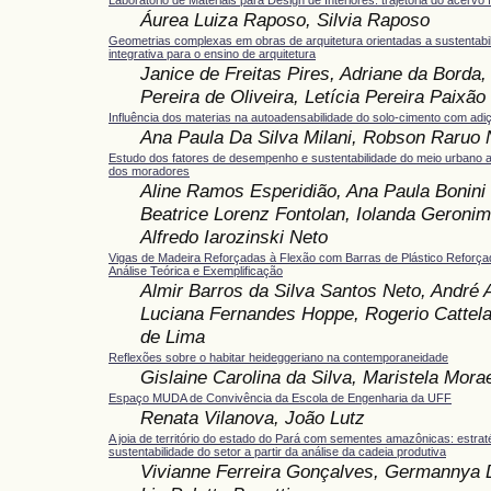
Áurea Luiza Raposo, Silvia Raposo
Geometrias complexas em obras de arquitetura orientadas a sustentab
integrativa para o ensino de arquitetura
Janice de Freitas Pires, Adriane da Borda
Pereira de Oliveira, Letícia Pereira Paixão
Influência dos materias na autoadensabilidade do solo-cimento com adiçã
Ana Paula Da Silva Milani, Robson Raruo 
Estudo dos fatores de desempenho e sustentabilidade do meio urbano a
dos moradores
Aline Ramos Esperidião, Ana Paula Bonini
Beatrice Lorenz Fontolan, Iolanda Geronim
Alfredo Iarozinski Neto
Vigas de Madeira Reforçadas à Flexão com Barras de Plástico Reforça
Análise Teórica e Exemplificação
Almir Barros da Silva Santos Neto, André 
Luciana Fernandes Hoppe, Rogerio Cattel
de Lima
Reflexões sobre o habitar heideggeriano na contemporaneidade
Gislaine Carolina da Silva, Maristela Mor
Espaço MUDA de Convivência da Escola de Engenharia da UFF
Renata Vilanova, João Lutz
A joia de território do estado do Pará com sementes amazônicas: estrat
sustentabilidade do setor a partir da análise da cadeia produtiva
Vivianne Ferreira Gonçalves, Germannya D