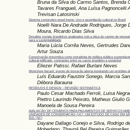
Bruna da Silva do Carmo Santos, Brenda 
Tavares Frangueli, Ana Luísa Pagnoncelli A
Trevisan Latosinski
Sistema construtivo wood frame: Uso e assimilação cultural no Brasil
Noelli Nara De Andrade Rodrigues, Jorge 
Moura, Ricardo Dias Silva
Desafios sociais brasileiros analisados sob a ótica do campo de pesqui
para a sustentabilidade
Maria Lúcia Corrêa Neves, Gertrudes Dand
Artur Souza
Conservação preventiva como estratégia de política pública sustentável
cultural edificado, contrastes entre os casos brasileiro e espanhol
Eliezer Patissi, Rafael Burlani Neves
Workshop Itacaré: evento de inovação aberta inspirando um protótipo de 
Luís Eduardo Faustini Sonego, Marcia Sant
Débora Barauna
RESÍDUOS E DESIGN – REVISÃO SISTEMÁTICA
Paulo Cesar Machado Ferroli, Luisa Negra
Piettro Laurindo Peixoto, Matheus Giulio
Manoela de Sousa Pereira
AVALIAÇÃO DE CENÁRIOS PARA PAGAMENTOS DE SERVIÇOS AMBI
UNIDADES DE CONSERVAÇÃO (UC): UM ESTUDO DE CASO EM S
SUL (SC)
Dayane Dallago Conejo e Silva, Rodrigo d
Mohedano, Thayná Bel Pereira Guimarães