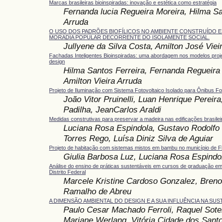
Marcas brasileiras bioinspiradas: inovação e estética como estratégia
Fernanda lucia Regueira Moreira, Hilma Sa
Arruda
O USO DOS PADRÕES BIOFÍLICOS NO AMBIENTE CONSTRUÍDO 
MORADIA POPULAR DECORRENTE DO ISOLAMENTE SOCIAL.
Jullyene da Silva Costa, Amilton José Viei
Fachadas Inteligentes Bioinspiradas: uma abordagem nos modelos projet
design
Hilma Santos Ferreira, Fernanda Regueira
Amilton Vieira Arruda
Projeto de Iluminação com Sistema Fotovoltaico Isolado para Ônibus F
João Vitor Pruinelli, Luan Henrique Pereira
Padilha, JeanCarlos Araldi
Medidas construtivas para preservar a madeira nas edificações brasilei
Luciana Rosa Espindola, Gustavo Rodolfo 
Torres Rego, Luísa Diniz Silva de Aguiar
Projeto de habitação com sistemas mistos em bambu no município de Fl
Giulia Barbosa Luz, Luciana Rosa Espindo
Análise do ensino de práticas sustentáveis em cursos de graduação e
Distrito Federal
Marcele Kristine Cardoso Gonzalez, Breno
Ramalho de Abreu
A DIMENSÃO AMBIENTAL DO DESIGN E A SUA INFLUÊNCIA NA SUS
Paulo Cesar Machado Ferroli, Raquel Soter
Mariane Werlang, Vitória Cidade dos Sant