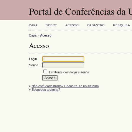
Portal de Conferências da
CAPA
SOBRE
ACESSO
CADASTRO
PESQUISA
Capa
>
Acesso
Acesso
Login
Senha
Lembrete com login e senha
»
Não está cadastrado? Cadastre-se no sistema
»
Esqueceu a senha?