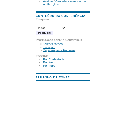
Assinar
/
Cancelar assinatura de
notificações
CONTEÚDO DA CONFERÊNCIA
Pesquisa
Informações sobre a Conferência
»
Apresentações
»
Inscrição
»
Organização e Parceiros
Procurar
Por Conferência
Por Autor
Por título
TAMANHO DA FONTE