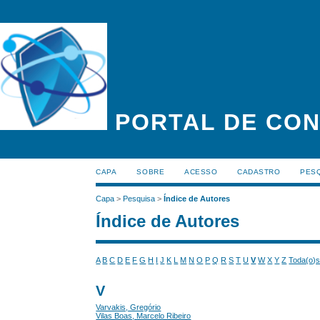
PORTAL DE CON
CAPA
SOBRE
ACESSO
CADASTRO
PES
Capa
>
Pesquisa
>
Índice de Autores
Índice de Autores
A
B
C
D
E
F
G
H
I
J
K
L
M
N
O
P
Q
R
S
T
U
V
W
X
Y
Z
Toda(o)
V
Varvakis, Gregório
Vilas Boas, Marcelo Ribeiro