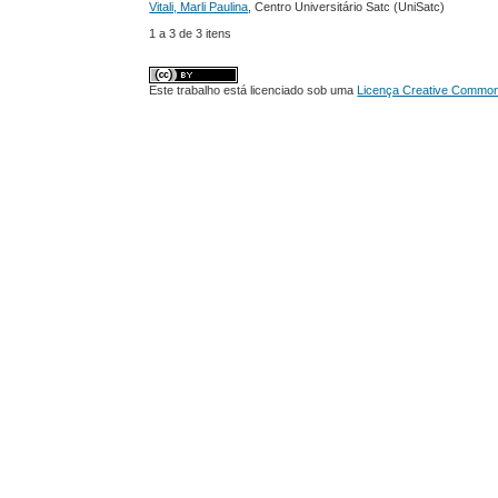
Vitali, Marli Paulina
, Centro Universitário Satc (UniSatc)
1 a 3 de 3 itens
Este trabalho está licenciado sob uma
Licença Creative Commons