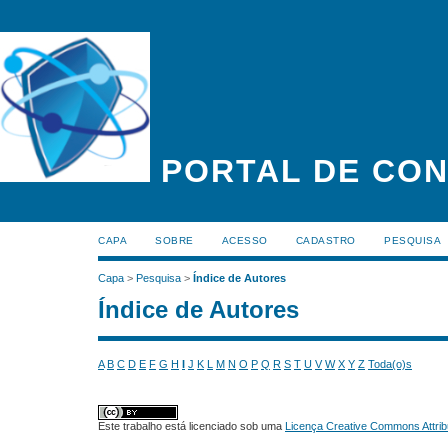
PORTAL DE CON
CAPA
SOBRE
ACESSO
CADASTRO
PESQUISA
Capa
>
Pesquisa
>
Índice de Autores
Índice de Autores
A
B
C
D
E
F
G
H
I
J
K
L
M
N
O
P
Q
R
S
T
U
V
W
X
Y
Z
Toda(o)s
Este trabalho está licenciado sob uma
Licença Creative Commons Attrib