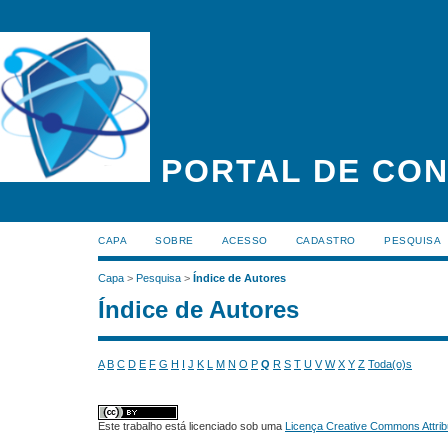
PORTAL DE CON
CAPA
SOBRE
ACESSO
CADASTRO
PESQUISA
Capa
>
Pesquisa
>
Índice de Autores
Índice de Autores
A
B
C
D
E
F
G
H
I
J
K
L
M
N
O
P
Q
R
S
T
U
V
W
X
Y
Z
Toda(o)s
Este trabalho está licenciado sob uma
Licença Creative Commons Attrib