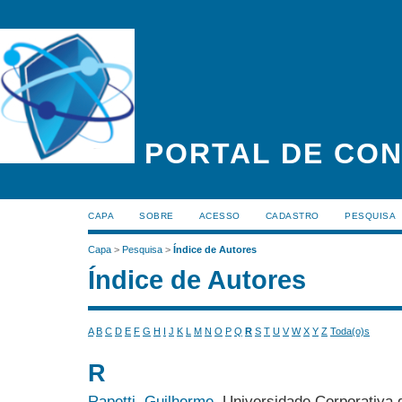
PORTAL DE CON
CAPA
SOBRE
ACESSO
CADASTRO
PESQUISA
Capa
>
Pesquisa
>
Índice de Autores
Índice de Autores
A
B
C
D
E
F
G
H
I
J
K
L
M
N
O
P
Q
R
S
T
U
V
W
X
Y
Z
Toda(o)s
R
Rapetti, Guilherme
, Universidade Corporativa 