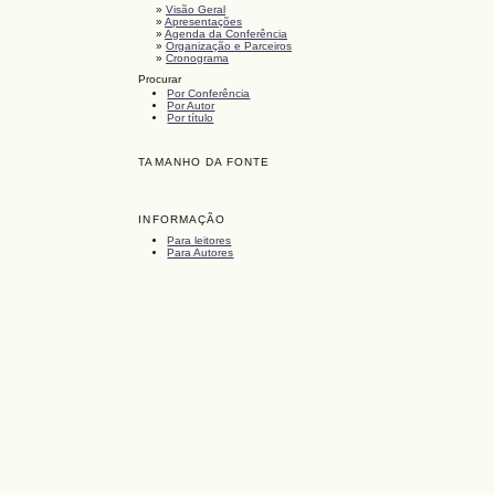
»
Visão Geral
»
Apresentações
»
Agenda da Conferência
»
Organização e Parceiros
»
Cronograma
Procurar
Por Conferência
Por Autor
Por título
TAMANHO DA FONTE
INFORMAÇÃO
Para leitores
Para Autores