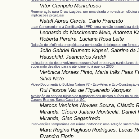
Vitor Campelo Montefusco
Regeneração para Organizações: por uma virada onto-epistemológica 
implicações projetuais
Natalí Abreu Garcia, Carlo Franzato
Lean Construction e a Certificação LEED: uma revisão sistemática de lit
Leonardo do Nascimento Melo, Andreza Ka
Roberta Pereira, Luciana Rosa Leite
Relação de eficiência energética na combustão de briquetes em fornos 
João Gabriel Brunetto Kopsel, Sabrina da S
Hauschild, Jeancarlos Araldi
Indicadores de desenvolvimento sustentável e reservas particulares do 
superando desafios para o atendimento à agenda 2030
Verônica Moraes Pinto, Maria Inês Paes F
Silva Neto
Video-Documentário Building Nature #7 - Eco-Artes e Eco-Construção 
Rui Pessoa Vaz de Figueiredo Vasques
Avaliação do serviço público de transporte dos dejetos suínos no Munic
Castelo Branco, Santa Catarina, SC.
Marcos Venícios Novaes Souza, Cláudio 
Miranda, Cícero Juliano Monticelli, Daniel
Miranda, Gian Seganfredo
Intervenções temporárias em ruínas históricas: uma solução sustentáve
Mara Regina Pagliuso Rodrigues, Lucas R
Evandro Fiorin