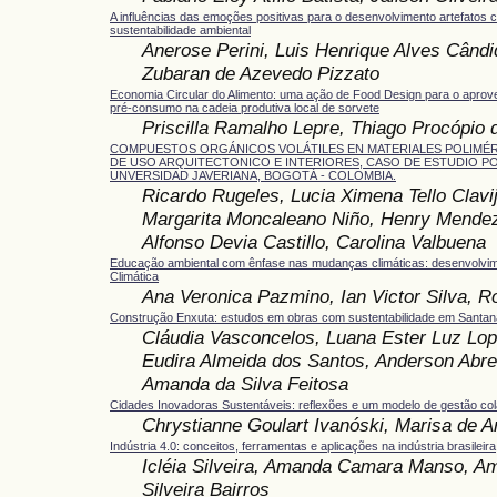
A influências das emoções positivas para o desenvolvimento artefatos 
sustentabilidade ambiental
Anerose Perini, Luis Henrique Alves Cândi
Zubaran de Azevedo Pizzato
Economia Circular do Alimento: uma ação de Food Design para o aprov
pré-consumo na cadeia produtiva local de sorvete
Priscilla Ramalho Lepre, Thiago Procópio 
COMPUESTOS ORGÁNICOS VOLÁTILES EN MATERIALES POLIMÉR
DE USO ARQUITECTONICO E INTERIORES, CASO DE ESTUDIO PO
UNVERSIDAD JAVERIANA, BOGOTÁ - COLOMBIA.
Ricardo Rugeles, Lucia Ximena Tello Clavi
Margarita Moncaleano Niño, Henry Mendez
Alfonso Devia Castillo, Carolina Valbuena
Educação ambiental com ênfase nas mudanças climáticas: desenvolvim
Climática
Ana Veronica Pazmino, Ian Victor Silva, R
Construção Enxuta: estudos em obras com sustentabilidade em Santana
Cláudia Vasconcelos, Luana Ester Luz Lop
Eudira Almeida dos Santos, Anderson Abre
Amanda da Silva Feitosa
Cidades Inovadoras Sustentáveis: reflexões e um modelo de gestão col
Chrystianne Goulart Ivanóski, Marisa de A
Indústria 4.0: conceitos, ferramentas e aplicações na indústria brasileira
Icléia Silveira, Amanda Camara Manso, A
Silveira Bairros