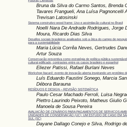
Futuras Cientistas
Bruna da Silva do Carmo Santos, Brenda 
Tavares Frangueli, Ana Luísa Pagnoncelli A
Trevisan Latosinski
Sistema construtivo wood frame: Uso e assimilação cultural no Brasil
Noelli Nara De Andrade Rodrigues, Jorge 
Moura, Ricardo Dias Silva
Desafios sociais brasileiros analisados sob a ótica do campo de pesqui
para a sustentabilidade
Maria Lúcia Corrêa Neves, Gertrudes Dand
Artur Souza
Conservação preventiva como estratégia de política pública sustentável
cultural edificado, contrastes entre os casos brasileiro e espanhol
Eliezer Patissi, Rafael Burlani Neves
Workshop Itacaré: evento de inovação aberta inspirando um protótipo de 
Luís Eduardo Faustini Sonego, Marcia Sant
Débora Barauna
RESÍDUOS E DESIGN – REVISÃO SISTEMÁTICA
Paulo Cesar Machado Ferroli, Luisa Negra
Piettro Laurindo Peixoto, Matheus Giulio
Manoela de Sousa Pereira
AVALIAÇÃO DE CENÁRIOS PARA PAGAMENTOS DE SERVIÇOS AMBI
UNIDADES DE CONSERVAÇÃO (UC): UM ESTUDO DE CASO EM S
SUL (SC)
Dayane Dallago Conejo e Silva, Rodrigo d