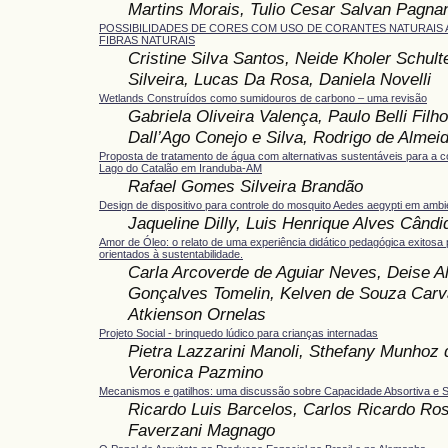
Martins Morais, Tulio Cesar Salvan Pagna
POSSIBILIDADES DE CORES COM USO DE CORANTES NATURAIS 
FIBRAS NATURAIS
Cristine Silva Santos, Neide Kholer Schulte
Silveira, Lucas Da Rosa, Daniela Novelli
Wetlands Construídos como sumidouros de carbono – uma revisão
Gabriela Oliveira Valença, Paulo Belli Fil
Dall’Ago Conejo e Silva, Rodrigo de Alme
Proposta de tratamento de água com alternativas sustentáveis para a c
Lago do Catalão em Iranduba-AM
Rafael Gomes Silveira Brandão
Design de dispositivo para controle do mosquito Aedes aegypti em amb
Jaqueline Dilly, Luis Henrique Alves Cândi
Amor de Óleo: o relato de uma experiência didático pedagógica exitosa 
orientados à sustentabilidade.
Carla Arcoverde de Aguiar Neves, Deise Al
Gonçalves Tomelin, Kelven de Souza Carva
Atkienson Ornelas
Projeto Social - brinquedo lúdico para crianças internadas
Pietra Lazzarini Manoli, Sthefany Munhoz 
Veronica Pazmino
Mecanismos e gatilhos: uma discussão sobre Capacidade Absortiva e S
Ricardo Luis Barcelos, Carlos Ricardo Ros
Faverzani Magnago