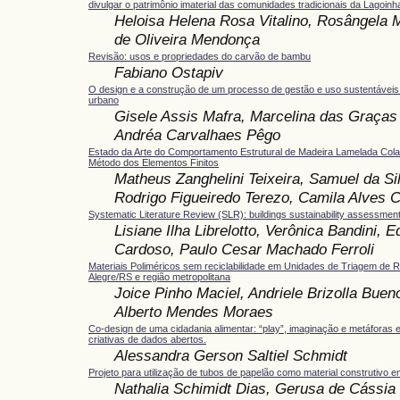
divulgar o patrimônio imaterial das comunidades tradicionais da Lagoinh
Heloisa Helena Rosa Vitalino, Rosângela
de Oliveira Mendonça
Revisão: usos e propriedades do carvão de bambu
Fabiano Ostapiv
O design e a construção de um processo de gestão e uso sustentávei
urbano
Gisele Assis Mafra, Marcelina das Graças 
Andréa Carvalhaes Pêgo
Estado da Arte do Comportamento Estrutural de Madeira Lamelada Col
Método dos Elementos Finitos
Matheus Zanghelini Teixeira, Samuel da Si
Rodrigo Figueiredo Terezo, Camila Alves 
Systematic Literature Review (SLR): buildings sustainability assessmen
Lisiane Ilha Librelotto, Verônica Bandini, 
Cardoso, Paulo Cesar Machado Ferroli
Materiais Poliméricos sem reciclabilidade em Unidades de Triagem de 
Alegre/RS e região metropolitana
Joice Pinho Maciel, Andriele Brizolla Buen
Alberto Mendes Moraes
Co-design de uma cidadania alimentar: “play”, imaginação e metáfora
criativas de dados abertos.
Alessandra Gerson Saltiel Schmidt
Projeto para utilização de tubos de papelão como material construtivo 
Nathalia Schimidt Dias, Gerusa de Cássia