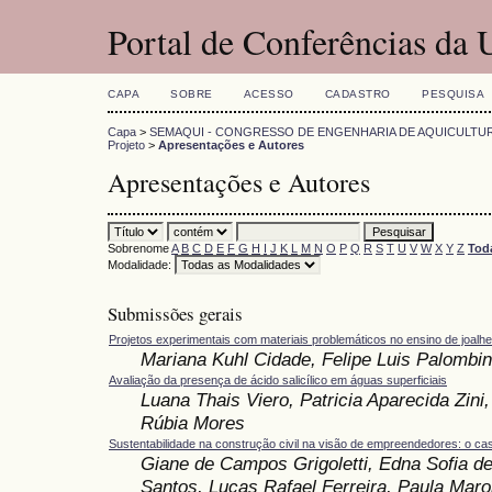
Portal de Conferências da
CAPA
SOBRE
ACESSO
CADASTRO
PESQUISA
Capa
>
SEMAQUI - CONGRESSO DE ENGENHARIA DE AQUICULTU
Projeto
>
Apresentações e Autores
Apresentações e Autores
Sobrenome
A
B
C
D
E
F
G
H
I
J
K
L
M
N
O
P
Q
R
S
T
U
V
W
X
Y
Z
Tod
Modalidade:
Submissões gerais
Projetos experimentais com materiais problemáticos no ensino de joalhe
Mariana Kuhl Cidade, Felipe Luis Palombin
Avaliação da presença de ácido salicílico em águas superficiais
Luana Thais Viero, Patricia Aparecida Zini
Rúbia Mores
Sustentabilidade na construção civil na visão de empreendedores: o ca
Giane de Campos Grigoletti, Edna Sofia de
Santos, Lucas Rafael Ferreira, Paula Maro