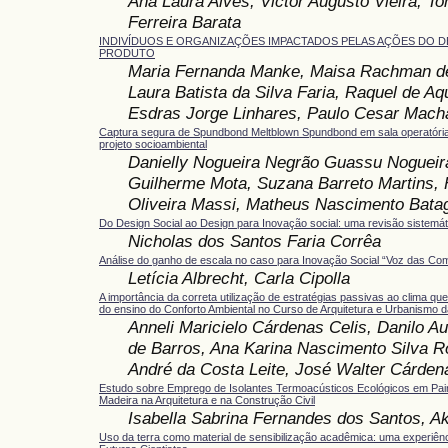
Ana Laura Alves, Victor Augusto Vieira, T
Ferreira Barata
INDIVÍDUOS E ORGANIZAÇÕES IMPACTADOS PELAS AÇÕES DO D
PRODUTO
Maria Fernanda Manke, Maisa Rachman de
Laura Batista da Silva Faria, Raquel de Aq
Esdras Jorge Linhares, Paulo Cesar Macha
Captura segura de Spundbond Meltblown Spundbond em sala operatória
projeto socioambiental
Danielly Nogueira Negrão Guassu Nogueir
Guilherme Mota, Suzana Barreto Martins,
Oliveira Massi, Matheus Nascimento Batag
Do Design Social ao Design para Inovação social: uma revisão sistemátic
Nicholas dos Santos Faria Corrêa
Análise do ganho de escala no caso para Inovação Social “Voz das Co
Letícia Albrecht, Carla Cipolla
A importância da correta utilização de estratégias passivas ao clima qu
do ensino do Conforto Ambiental no Curso de Arquitetura e Urbanismo
Anneli Maricielo Cárdenas Celis, Danilo Au
de Barros, Ana Karina Nascimento Silva R
André da Costa Leite, José Walter Cárdena
Estudo sobre Emprego de Isolantes Termoacústicos Ecológicos em Pai
Madeira na Arquitetura e na Construção Civil
Isabella Sabrina Fernandes dos Santos, A
Uso da terra como material de sensibilização acadêmica: uma experiên