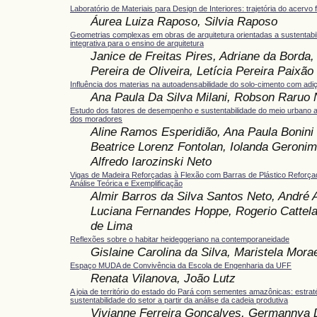
Laboratório de Materiais para Design de Interiores: trajetória do acervo f
Áurea Luiza Raposo, Silvia Raposo
Geometrias complexas em obras de arquitetura orientadas a sustentab
integrativa para o ensino de arquitetura
Janice de Freitas Pires, Adriane da Borda
Pereira de Oliveira, Letícia Pereira Paixão
Influência dos materias na autoadensabilidade do solo-cimento com adiçã
Ana Paula Da Silva Milani, Robson Raruo 
Estudo dos fatores de desempenho e sustentabilidade do meio urbano a
dos moradores
Aline Ramos Esperidião, Ana Paula Bonini
Beatrice Lorenz Fontolan, Iolanda Geronim
Alfredo Iarozinski Neto
Vigas de Madeira Reforçadas à Flexão com Barras de Plástico Reforça
Análise Teórica e Exemplificação
Almir Barros da Silva Santos Neto, André 
Luciana Fernandes Hoppe, Rogerio Cattel
de Lima
Reflexões sobre o habitar heideggeriano na contemporaneidade
Gislaine Carolina da Silva, Maristela Mor
Espaço MUDA de Convivência da Escola de Engenharia da UFF
Renata Vilanova, João Lutz
A joia de território do estado do Pará com sementes amazônicas: estrat
sustentabilidade do setor a partir da análise da cadeia produtiva
Vivianne Ferreira Gonçalves, Germannya D