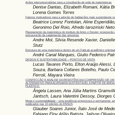
Ações interuniversitárias para a constituição de rede de materiotecas
Denise Dantas, Elizabeth Romani, Kátia Bro
Lorena Gomes Torres
Fatores motivadores para a adoção de habitações mais sustentáveis n
Beatrice Lorenz Fontolan, Aline Esperidião
Geronimo Del Roio, Afredo Iarozinski Neto
Planejamento da materioteca do instituto de Artes e Design: proposição d
estruturação da catalogação das amostras
Andre Mol, Silvia Resende Xavier, Daniell
Stutz
Estrutura de uma materioteca dentro de um FabLab acadêmico orientad
André Canal Marques, Giulio Federico Pal
DESIGN E SUSTENTABILIDADE – PONTOS DE VISTA
Lucas Tavares Porto, Elton Araújo Alessi,
Souza, Barbara Collares Botelho, Paulo 
Ferroli, Mayara Vieira
CONFECÇÃO E ANÁLISE DA RESISTÊNCIA A COMPRESSÃO DE UM
ALTERNATIVO PARA ALVENARIA SUSTENTÁVEL A PARTIR DE AREIA
PLÁSTICO.
Ângela Lassen, Ana Júlia Martins Gramvill
Jantsch, Laura Valentini Dessoy, Diorges 
Moda e sustentabilidade – uma tendência progressiva e permanente: aná
publicados nas 10 edições do ENSUS
Glauber Soares Junior, Ítalo José de Mede
Fabiano Eloy Atílio Batista, Jailson Olivei