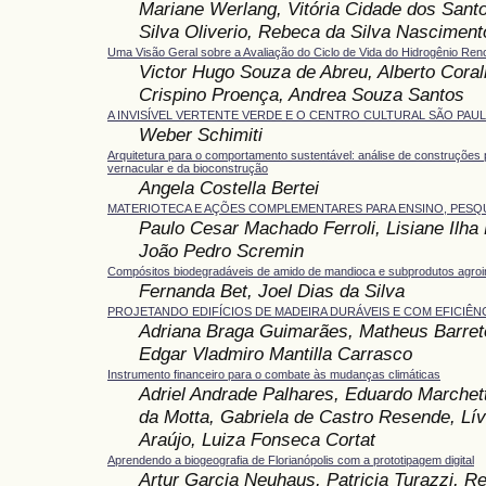
Mariane Werlang, Vitória Cidade dos Sant
Silva Oliverio, Rebeca da Silva Nasciment
Uma Visão Geral sobre a Avaliação do Ciclo de Vida do Hidrogênio Ren
Victor Hugo Souza de Abreu, Alberto Corall
Crispino Proença, Andrea Souza Santos
A INVISÍVEL VERTENTE VERDE E O CENTRO CULTURAL SÃO PAU
Weber Schimiti
Arquitetura para o comportamento sustentável: análise de construções p
vernacular e da bioconstrução
Angela Costella Bertei
MATERIOTECA E AÇÕES COMPLEMENTARES PARA ENSINO, PESQ
Paulo Cesar Machado Ferroli, Lisiane Ilha L
João Pedro Scremin
Compósitos biodegradáveis de amido de mandioca e subprodutos agroin
Fernanda Bet, Joel Dias da Silva
PROJETANDO EDIFÍCIOS DE MADEIRA DURÁVEIS E COM EFICIÊN
Adriana Braga Guimarães, Matheus Barret
Edgar Vladmiro Mantilla Carrasco
Instrumento financeiro para o combate às mudanças climáticas
Adriel Andrade Palhares, Eduardo Marchett
da Motta, Gabriela de Castro Resende, Lív
Araújo, Luiza Fonseca Cortat
Aprendendo a biogeografia de Florianópolis com a prototipagem digital
Artur Garcia Neuhaus, Patricia Turazzi, R