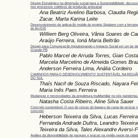
Design Estratégico na dimensão social para a Sustentabilidade: discus
nos processos coletivos de produção artesanal
Ana Beatriz Avelino Barbosa, Claudia Re
Zacar, Marta Karina Leite
Desenvolvimento de aplicação mobile do projeto Sigabem com a ferrame
do ArcGIS
Williem Berg Oliveira, Vânia Soares de Ca
Araújo Ferreira, Ioná Maria Beltrão
Design para Comunicação impulsionando o Impacto Social em um lar d
Grande-PB
Pablo Marcel de Arruda Torres, Gian Costa
Marcela Marcelino de Almeida Gomes Braz
Anderson Ferreira Lima, Anália Cordeiro
CAMINHOS PARA O DESENVOLVIMENTO SUSTENTÁVEL NA REGIÃO
DO SUL
Thaís Nacif de Souza Riscado, Nayara Feli
Maria Inês Paes Ferreira
Mudanças e necessidades da arquitetura multifamiliar no pós pandemia.
Natasha Costa Ribeiro, Aline Silva Sauer
Concreto sustentável: O uso de cinzas do bagaço da cana-de-açúcar 
concreto
Heberson Teixeira da Silva, Lucas Ferreira
Fernanda Andrade Dultra, Leandro Teixeira 
Teixeira da Silva, Tales Alexandre Aversi-F
Análise da disponibilidade de parques e praças na região oeste da cida