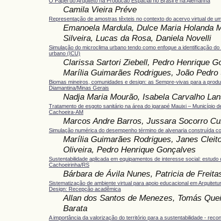
O Papel do Arquiteto na Producao Espacial no Brasil e na Alemanha
Camila Vieira Préve
Representação de amostras têxteis no contexto do acervo virtual de u
Emanoela Mardula, Dulce Maria Holanda Ma
Silveira, Lucas da Rosa, Daniela Novelli
Simulação do microclima urbano tendo como enfoque a identificação do ef
urbano (ICU)
Clarissa Sartori Ziebell, Pedro Henrique G
Marília Guimarães Rodrigues, João Pedro 
Biomas mineiros, comunidades e design: as Sempre-vivas para a prod
Diamantina/Minas Gerais
Nadja Maria Mourão, Isabela Carvalho Lan
Tratamento de esgoto sanitário na área do igarapé Mauixi – Município d
Cachoeira-AM
Marcos Andre Barros, Jussara Socorro Cu
Simulação numérica do desempenho término de alvenaria construída c
Marília Guimarães Rodrigues, Janes Cleit
Oliveira, Pedro Henrique Gonçalves
Sustentabilidade aplicada em equipamentos de interesse social: estudo
Cachoeirinha/RS
Bárbara de Ávila Nunes, Patricia de Freit
Sistematização de ambiente virtual para apoio educacional em Arquitet
Design: Recepção acadêmica
Allan dos Santos de Menezes, Tomás Quei
Barata
A importância da valorização do território para a sustentabilidade - rec