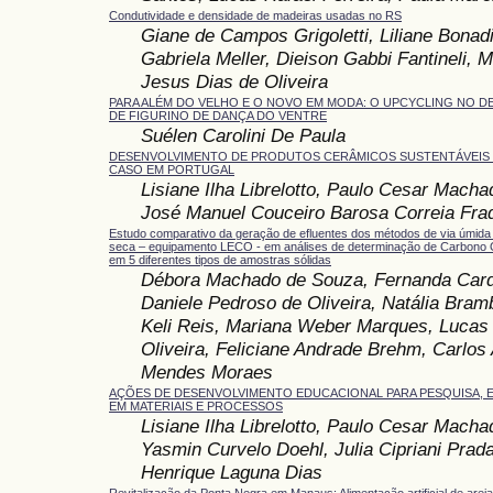
Condutividade e densidade de madeiras usadas no RS
Giane de Campos Grigoletti, Liliane Bonad
Gabriela Meller, Dieison Gabbi Fantineli, 
Jesus Dias de Oliveira
PARA ALÉM DO VELHO E O NOVO EM MODA: O UPCYCLING NO 
DE FIGURINO DE DANÇA DO VENTRE
Suélen Carolini De Paula
DESENVOLVIMENTO DE PRODUTOS CERÂMICOS SUSTENTÁVEIS 
CASO EM PORTUGAL
Lisiane Ilha Librelotto, Paulo Cesar Machad
José Manuel Couceiro Barosa Correia Fra
Estudo comparativo da geração de efluentes dos métodos de via úmida 
seca – equipamento LECO - em análises de determinação de Carbono 
em 5 diferentes tipos de amostras sólidas
Débora Machado de Souza, Fernanda Card
Daniele Pedroso de Oliveira, Natália Brambi
Keli Reis, Mariana Weber Marques, Lucas 
Oliveira, Feliciane Andrade Brehm, Carlos 
Mendes Moraes
AÇÕES DE DESENVOLVIMENTO EDUCACIONAL PARA PESQUISA, 
EM MATERIAIS E PROCESSOS
Lisiane Ilha Librelotto, Paulo Cesar Machad
Yasmin Curvelo Doehl, Julia Cipriani Prad
Henrique Laguna Dias
Revitalização da Ponta Negra em Manaus: Alimentação artificial de arei