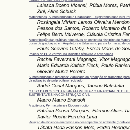
Lalesca Boeno Vicensi, Rúbia Mores, Patri
Zini, Aline Schuck
Materiotecas, Sustentabilidade e Usabilidade – explorando suas inter-r
Rosângela Míriam Lemos Oliveira Mendon
Pessoa dos Santos, Roberto Monteiro de B
Felipe Bertu Valverde, Cláudia Cristina Fe
A contribuição das práticas educativas no ensino da disciplina de Mater
curso de graduação em Arquitetura e Urbanismo para a formação de c
Paula Scovino Gitahy, Estela Maris de So
Painéis de PU e vermiculita isolantes térmicos e antichamas
Rachel Faverzani Magnago, Vitor Magnago
Maria Eduarda Kalfelz Fleck, Paulo Ranier
Giovani Muniz Pereira
Sustentabilidade e materiais: Viabilidade da produção de filamentos pa
da utilização de polipropileno reciclado
André Canal Marques, Tauana Batistella
O USO DA BLOCKCHAIN PARA FOMENTAR O FINANCIAMENTO DE
SUSTENTÁVEIS NA CONSTRUÇÃO CIVIL
Mauro Mauro Brandolt
Arquitetura, Permacultura e Bioconstrução
Patrícia Sousa Marques, Filemon Alves Tia
Xavier Rocha Ferreira Lima
Relação da eficiência energética no desempenho do ambiente (contexto
Tábata Hada Passos Melo, Pedro Henriqu