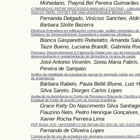
Mohedano, Thayná Bel Pereira Guimarães
O PARADOXO ENTRE PROCESSOS MANUAIS E DIGITAIS – UMA AN
VIDA DO PAPEL OFFSET EM UMA UNIVERSIDADE BRASILEIRA.
Fernanda Delgado, Vinícius Sanches, Aldi
Barbara Stolte Bezerra
Eficiência Energética em edificações comerciais: análise sistemática 
Objetivos do Desenvolvimento Sustentável e mudanças climáticas
Bianca Gasparetto Rebelatto, Amanda Salvi
Taize Bueno, Luciana Brandli, Gabriela Ro
Pesquisa, Desenvolvimento & Fabricação Digital com uso da Impressão
desenvolvimento e regulamentação de dispositivos na área da saúde
José Antonio Vicentin, Sonia Maria Fabris,
Pereira de Sampaio
Análise da viabilidade da substituição parcial do agregado miúdo por v
de argamassas
Bárbara Rabelo, Paula Bellé Blume, Luiz H
Silva Sareto, Diorges Carlos Lopes
Avaliação da iluminância no Centro de Pesquisa e Educação Científica 
Estadual de Goiás de acordo com as normas brasileiras
Grace Kelly Do Nascimento Silva Santiago
Flauzino Neto, Pedro Henrique Gonçalves,
Xavier Rocha Ferreira Lima
POP RUAS JUD: UM EXEMPLO DE INOVAÇÃO SOCIAL NO JUDICIÁ
Fernanda de Oliveira Lopes
Comparação do uso da armadura em alvenaria convencional e bloco (E
estrutural de uma edificação unifamiliar