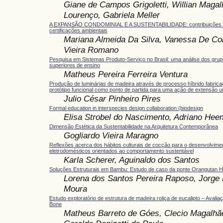
Giane de Campos Grigoletti, Willian Maga
Lourenço, Gabriela Meller
A EXPANSÃO CONDOMINIAL E A SUSTENTABILIDADE: contribuições d
certificações ambientais
Mariana Almeida Da Silva, Vanessa De Co
Vieira Romano
Pesquisa em Sistemas Produto-Serviço no Brasil: uma análise dos grup
superiores de ensino
Matheus Pereira Ferreira Ventura
Produção de luminárias de madeira através de processo híbrido fabricaçã
protótipo funcional como ponto de partida para uma ação de extensão un
Julio César Pinheiro Pires
Formal education in interspecies design collaboration (biodesign
Elisa Strobel do Nascimento, Adriano He
Dimensão Estética da Sustentabilidade na Arquitetura Contemporânea
Gogliardo Vieira Maragno
Reflexões acerca dos hábitos culturais de cocção para o desenvolvime
eletrodomésticos orientados ao comportamento sustentável
Karla Scherer, Aguinaldo dos Santos
Soluções Estruturais em Bambu: Estudo de caso da ponte Orangutan H
Lorena dos Santos Pereira Raposo, Jorge 
Moura
Estudo exploratório de estrutura de madeira roliça de eucalipto – Avalia
Bone
Matheus Barreto de Góes, Clecio Magalhãe