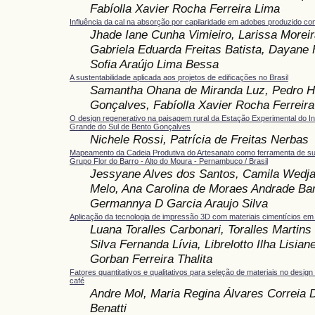
Fabíolla Xavier Rocha Ferreira Lima
Influência da cal na absorção por capilaridade em adobes produzido 
Jhade Iane Cunha Vimieiro, Larissa Moreir
Gabriela Eduarda Freitas Batista, Dayane 
Sofia Araújo Lima Bessa
A sustentabilidade aplicada aos projetos de edificações no Brasil
Samantha Ohana de Miranda Luz, Pedro H
Gonçalves, Fabíolla Xavier Rocha Ferreir
O design regenerativo na paisagem rural da Estação Experimental do Ins
Grande do Sul de Bento Gonçalves
Nichele Rossi, Patrícia de Freitas Nerbas
Mapeamento da Cadeia Produtiva do Artesanato como ferramenta de sus
Grupo Flor do Barro - Alto do Moura - Pernambuco / Brasil
Jessyane Alves dos Santos, Camila Wedja
Melo, Ana Carolina de Moraes Andrade Ba
Germannya D Garcia Araujo Silva
Aplicação da tecnologia de impressão 3D com materiais cimentícios em 
Luana Toralles Carbonari, Toralles Martins
Silva Fernanda Lívia, Librelotto Ilha Lisiane
Gorban Ferreira Thalita
Fatores quantitativos e qualitativos para seleção de materiais no desi
café
Andre Mol, Maria Regina Álvares Correia D
Benatti