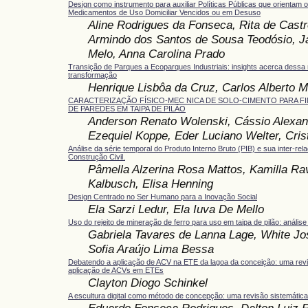
Design como instrumento para auxiliar Políticas Públicas que orientam 
Medicamentos de Uso Domiciliar Vencidos ou em Desuso
Aline Rodrigues da Fonseca, Rita de Castr
Armindo dos Santos de Sousa Teodósio, Ja
Melo, Anna Carolina Prado
Transição de Parques a Ecoparques Industriais: insights acerca dessa
transformação
Henrique Lisbôa da Cruz, Carlos Alberto
CARACTERIZAÇÃO FÍSICO-MEC NICA DE SOLO-CIMENTO PARA F
DE PAREDES EM TAIPA DE PILÃO
Anderson Renato Wolenski, Cássio Alexand
Ezequiel Koppe, Eder Luciano Welter, Cris
Análise da série temporal do Produto Interno Bruto (PIB) e sua inter-re
Construção Civil.
Pâmella Alzerina Rosa Mattos, Kamilla Ra
Kalbusch, Elisa Henning
Design Centrado no Ser Humano para a Inovação Social
Ela Sarzi Ledur, Ela Iuva De Mello
Uso do rejeito de mineração de ferro para uso em taipa de pilão: análise 
Gabriela Tavares de Lanna Lage, White Jo
Sofia Araújo Lima Bessa
Debatendo a aplicação de ACV na ETE da lagoa da conceição: uma revis
aplicação de ACVs em ETEs
Clayton Diogo Schinkel
A escultura digital como método de concepção: uma revisão sistemática
Eduardo Fonseca Rodrigues, Dalton Luiz 