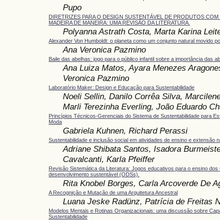
Pupo
DIRETRIZES PARA O DESIGN SUSTENTÁVEL DE PRODUTOS COM
MADEIRA DE MANEIRA: UMA REVISÃO DA LITERATURA.
Polyanna Astrath Costa, Marta Karina Leit
Alexander Von Humboldt: o planeta como um conjunto natural movido po
Ana Veronica Pazmino
Baile das abelhas: jogo para o público infantil sobre a importância das a
Ana Luiza Matos, Ayara Menezes Aragone
Veronica Pazmino
Laboratório Maker: Design e Educação para Sustentabilidade
Noeli Sellin, Danilo Corrêa Silva, Marcile
Marli Terezinha Everling, João Eduardo C
Princípios Técnicos-Gerenciais do Sistema de Sustentabilidade para Es
Moda
Gabriela Kuhnen, Richard Perassi
Sustentabilidade e inclusão social em atividades de ensino e extensão 
Adriane Shibata Santos, Isadora Burmeiste
Cavalcanti, Karla Pfeiffer
Revisão Sistemática da Literatura: Jogos educativos para o ensino dos
desenvolvimento sustentável (ODSs).
Rita Knobel Borges, Carla Arcoverde De A
A Recognição e Mutação de uma Arquitetura Ancestral
Luana Jeske Radünz, Patrícia de Freitas 
Modelos Mentais e Rotinas Organizacionais: uma discussão sobre Capa
Sustentabilidade