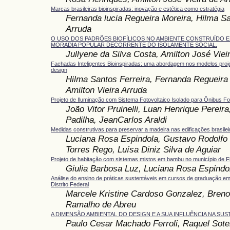
Marcas brasileiras bioinspiradas: inovação e estética como estratégia
Fernanda lucia Regueira Moreira, Hilma Sa
Arruda
O USO DOS PADRÕES BIOFÍLICOS NO AMBIENTE CONSTRUÍDO 
MORADIA POPULAR DECORRENTE DO ISOLAMENTE SOCIAL.
Jullyene da Silva Costa, Amilton José Viei
Fachadas Inteligentes Bioinspiradas: uma abordagem nos modelos projet
design
Hilma Santos Ferreira, Fernanda Regueira
Amilton Vieira Arruda
Projeto de Iluminação com Sistema Fotovoltaico Isolado para Ônibus F
João Vitor Pruinelli, Luan Henrique Pereira
Padilha, JeanCarlos Araldi
Medidas construtivas para preservar a madeira nas edificações brasilei
Luciana Rosa Espindola, Gustavo Rodolfo 
Torres Rego, Luísa Diniz Silva de Aguiar
Projeto de habitação com sistemas mistos em bambu no município de Fl
Giulia Barbosa Luz, Luciana Rosa Espindo
Análise do ensino de práticas sustentáveis em cursos de graduação e
Distrito Federal
Marcele Kristine Cardoso Gonzalez, Breno
Ramalho de Abreu
A DIMENSÃO AMBIENTAL DO DESIGN E A SUA INFLUÊNCIA NA SUS
Paulo Cesar Machado Ferroli, Raquel Soter