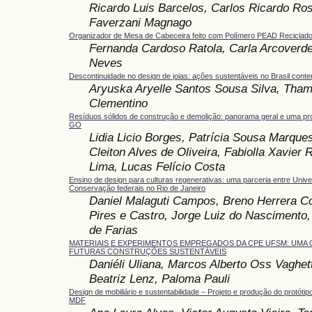
Ricardo Luis Barcelos, Carlos Ricardo Ros
Faverzani Magnago
Organizador de Mesa de Cabeceira feito com Polímero PEAD Reciclad
Fernanda Cardoso Ratola, Carla Arcoverde
Neves
Descontinuidade no design de joias: ações sustentáveis no Brasil con
Aryuska Aryelle Santos Sousa Silva, Tham
Clementino
Resíduos sólidos de construção e demolição: panorama geral e uma pr
GO
Lidia Licio Borges, Patrícia Sousa Marque
Cleiton Alves de Oliveira, Fabiolla Xavier 
Lima, Lucas Felício Costa
Ensino de design para culturas regenerativas: uma parceria entre Univ
Conservação federais no Rio de Janeiro
Daniel Malaguti Campos, Breno Herrera Co
Pires e Castro, Jorge Luiz do Nascimento,
de Farias
MATERIAIS E EXPERIMENTOS EMPREGADOS DA CPE UFSM: UMA
FUTURAS CONSTRUÇÕES SUSTENTÁVEIS
Daniéli Uliana, Marcos Alberto Oss Vaghett
Beatriz Lenz, Paloma Pauli
Design de mobiliário e sustentabilidade – Projeto e produção do protót
MDF