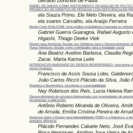
Geraldo Donizetti de Paula
PAINEL DE DADOS COMO INSTRUMENTO DE ANÁLISE DE POLÍTI
PROMOÇÃO DE DIREITOS DE PESSOAS COM DEFICIÊNCIA EM 
ela Souza Primo, Ele Melo Oliveira, ela 
ela soares Carvalho, ela Araújo Ferreira
Monte Carlo SHALSTAB: Uma análise probabilística baseada no méto
Gabriel Guerra Guaragna, Rafael Augusto 
Higashi, Thiago Deeke Viek
Design para Negócios Sociais nos Objetivos para o Desenvolvimento Su
Yunus Negócios Sociais como contribuidor para a equidade social
Ana Beatriz Avelino Barbosa, Claudia Re
Zacar, Marta Karina Leite
INTERDISCIPLINARIDADE DO DESIGN BIOINSPIRADO: uma teoria sob
novos produtos.
Francisco de Assis Sousa Lobo, Galdenoro
João Carlos Riccó Plácido da Silva, João
Robótica e Biomimética: tecnologia e sustentabilidade
Ney Robinson dos Reis, Lucia Helena Ra
Desenvolvimento de estrutura bioinspirada com propriedades de amorte
ferramentas e aplicações
Antônio Roberto Miranda de Oliveira, Amilt
de Arruda, Emília Cristina Pereira de Arru
Aspectos entre o Design para Adaptabilidade (DfAD) e a Natureza: a bi
artefatos efêmeros
Plácido Fernandes Caluete Neto, José Ev
Rosa Henriques, Amilton Jose Vieira de Ar