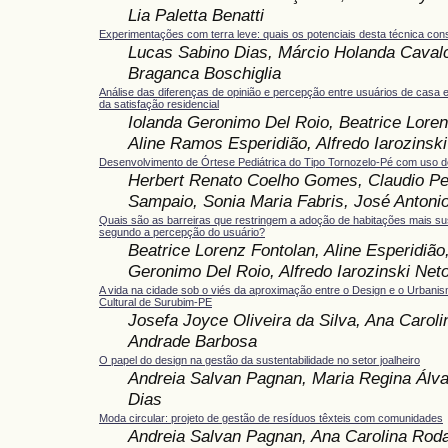
Lia Paletta Benatti
Experimentações com terra leve: quais os potenciais desta técnica cons
Lucas Sabino Dias, Márcio Holanda Cavalc
Braganca Boschiglia
Análise das diferenças de opinião e percepção entre usuários de casa e
da satisfação residencial
Iolanda Geronimo Del Roio, Beatrice Loren
Aline Ramos Esperidião, Alfredo Iarozinsk
Desenvolvimento de Órtese Pediátrica do Tipo Tornozelo-Pé com uso 
Herbert Renato Coelho Gomes, Claudio Pe
Sampaio, Sonia Maria Fabris, José Antonio
Quais são as barreiras que restringem a adoção de habitações mais sus
segundo a percepção do usuário?
Beatrice Lorenz Fontolan, Aline Esperidião
Geronimo Del Roio, Alfredo Iarozinski Net
A vida na cidade sob o viés da aproximação entre o Design e o Urbani
Cultural de Surubim-PE
Josefa Joyce Oliveira da Silva, Ana Carol
Andrade Barbosa
O papel do design na gestão da sustentabilidade no setor joalheiro
Andreia Salvan Pagnan, Maria Regina Álva
Dias
Moda circular: projeto de gestão de resíduos têxteis com comunidades
Andreia Salvan Pagnan, Ana Carolina Roda