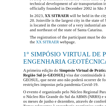
technical development of air transportation i
officially founded in December 2002 in São J
In 2023,
XX SITRAER
will be held in the ci
20. Joinville is the largest city in the state o
is located in the center of a very industrial 
and northeast of the state of Santa Catarina.
The registration of the participant must be do
the
XX SITRAER
webpage.
1° SIMPÓSIO VIRTUAL DE 
ENGENHARIA GEOTÉCNICA
A primeira edição do
Simpósio Virtual de Práti
Região Sul (e-GEOSUL)
visa dar continuidade à 
GEOSUL, que neste ano não poderá ocorrer de fo
restrições impostas pela pandemia Covid-19.
O evento é organizado pelo Núcleo Regional Pa
o Núcleo Rio Grande do Sul da ABMS (NRRS) e se
os meses de junho e dezembro, através de conferê