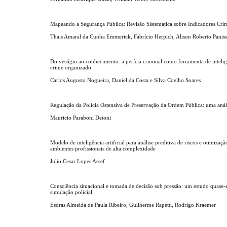
Mapeando a Segurança Pública: Revisão Sistemática sobre Indicadores Crim
Thais Amaral da Cunha Emmerick, Fabrício Herpich, Alison Roberto Panis
Do vestígio ao conhecimento: a perícia criminal como ferramenta de inteli
crime organizado
Carlos Augusto Nogueira, Daniel da Costa e Silva Coelho Soares
Regulação da Polícia Ostensiva de Preservação da Ordem Pública: uma anál
Mauricio Paraboni Detoni
Modelo de inteligência artificial para análise preditiva de riscos e otimizaç
ambientes profissionais de alta complexidade
Julio Cesar Lopes Assef
Consciência situacional e tomada de decisão sob pressão: um estudo quase
simulação policial
Esdras Almeida de Paula Ribeiro, Guilherme Rapetti, Rodrigo Kraemer