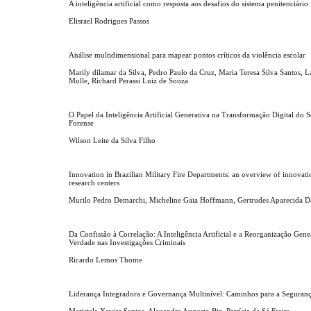
A inteligência artificial como resposta aos desafios do sistema penitenciário
Elisrael Rodrigues Passos
Análise multidimensional para mapear pontos críticos da violência escolar
Marily dilamar da Silva, Pedro Paulo da Cruz, Maria Teresa Silva Santos, La
Mulle, Richard Perassi Luiz de Souza
O Papel da Inteligência Artificial Generativa na Transformação Digital do S
Forense
Wilson Leite da Silva Filho
Innovation in Brazilian Military Fire Departments: an overview of innovati
research centers
Murilo Pedro Demarchi, Micheline Gaia Hoffmann, Gertrudes Aparecida D
Da Confissão à Correlação: A Inteligência Artificial e a Reorganização Gen
Verdade nas Investigações Criminais
Ricardo Lemos Thome
Liderança Integradora e Governança Multinível: Caminhos para a Seguran
Maristela Xavier Santos, Alexandre Augusto Biz, Patrícia de Sá Freire