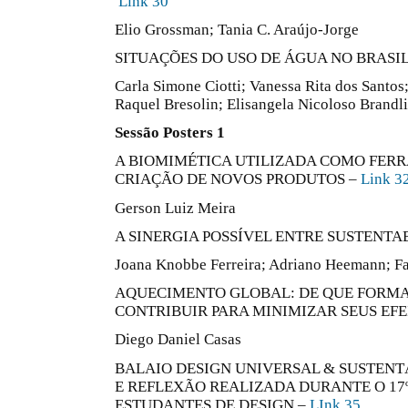
Link 30
Elio Grossman; Tania C. Araújo-Jorge
SITUAÇÕES DO USO DE ÁGUA NO BRASIL
Carla Simone Ciotti; Vanessa Rita dos Santos; 
Raquel Bresolin; Elisangela Nicoloso Brandli
Sessão Posters 1
A BIOMIMÉTICA UTILIZADA COMO FER
CRIAÇÃO DE NOVOS PRODUTOS –
Link 3
Gerson Luiz Meira
A SINERGIA POSSÍVEL ENTRE SUSTENTA
Joana Knobbe Ferreira; Adriano Heemann; Fa
AQUECIMENTO GLOBAL: DE QUE FORMA
CONTRIBUIR PARA MINIMIZAR SEUS EFE
Diego Daniel Casas
BALAIO DESIGN UNIVERSAL & SUSTENT
E REFLEXÃO REALIZADA DURANTE O 17
ESTUDANTES DE DESIGN –
LInk 35