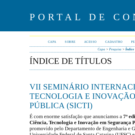
PORTAL DE CO
CAPA
SOBRE
ACESSO
CADASTRO
PE
Capa
>
Pesquisa
>
Índice 
ÍNDICE DE TÍTULOS
VII SEMINÁRIO INTERNAC
TECNOLOGIA E INOVAÇÃ
PÚBLICA (SICTI)
É com enorme satisfação que anunciamos a
7ª ed
Ciência, Tecnologia e Inovação em Segurança P
promovido pelo Departamento de Engenharia e 
Universidade Federal de Santa Catarina (UFSC) e