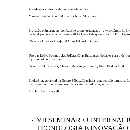
A violência simbólica da impunidade no Brasil
Marsuel Botelho Riani, Marcelo Ribeiro Vilas Boas
Inovação e Sinergia no combate ao crime organizado : a experiência da Int
de Inteligência e Análise Temática(CIAT) e a Inteligência da SESP no Espír
Tássio de Oliveira Araújo, MArcos Eduardo Gomes
Uso das Redes Sociais pelas Polícias Civis Brasileiras: desafios para a Comu
legitimidade institucional
Taize Pizoni de Souza, Giovani Mendonça Lunardi, Marli Paulina Vitali
Inteligência Artificial na Gestão Pública Brasileira: uma revisão narrativa da
e oportunidades na automação de serviços e políticas públicas.
Emilly Ribeiro Carvalho
VII SEMINÁRIO INTERNACI
TECNOLOGIA E INOVAÇÃO