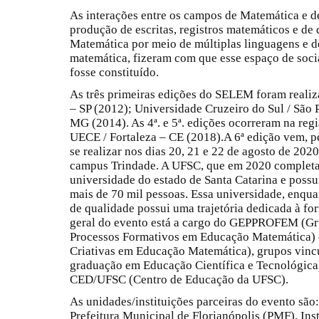
As interações entre os campos de Matemática e 
produção de escritas, registros matemáticos e de
Matemática por meio de múltiplas linguagens e 
matemática, fizeram com que esse espaço de socia
fosse constituído.
As três primeiras edições do SELEM foram realiza
– SP (2012); Universidade Cruzeiro do Sul / São
MG (2014). As 4ª. e 5ª. edições ocorreram na reg
UECE / Fortaleza – CE (2018).A 6ª edição vem, pel
se realizar nos dias 20, 21 e 22 de agosto de 202
campus Trindade. A UFSC, que em 2020 completa 
universidade do estado de Santa Catarina e poss
mais de 70 mil pessoas. Essa universidade, enquan
de qualidade possui uma trajetória dedicada à 
geral do evento está a cargo do GEPPROFEM (Gr
Processos Formativos em Educação Matemática)
Criativas em Educação Matemática), grupos vin
graduação em Educação Científica e Tecnológica)
CED/UFSC (Centro de Educação da UFSC).
As unidades/instituições parceiras do evento são
Prefeitura Municipal de Florianópolis (PMF), Inst