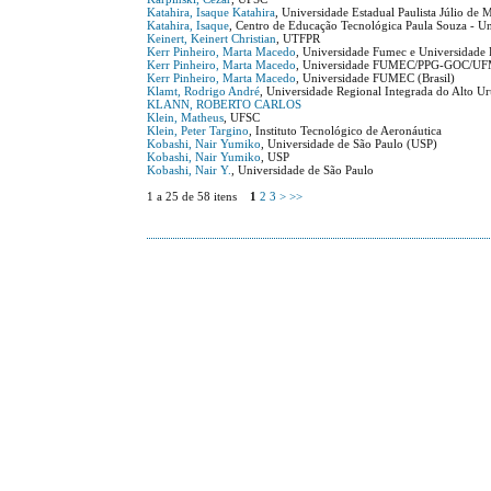
Katahira, Isaque Katahira
, Universidade Estadual Paulista Júlio de 
Katahira, Isaque
, Centro de Educação Tecnológica Paula Souza - Un
Keinert, Keinert Christian
, UTFPR
Kerr Pinheiro, Marta Macedo
, Universidade Fumec e Universidade 
Kerr Pinheiro, Marta Macedo
, Universidade FUMEC/PPG-GOC/U
Kerr Pinheiro, Marta Macedo
, Universidade FUMEC (Brasil)
Klamt, Rodrigo André
, Universidade Regional Integrada do Alto U
KLANN, ROBERTO CARLOS
Klein, Matheus
, UFSC
Klein, Peter Targino
, Instituto Tecnológico de Aeronáutica
Kobashi, Nair Yumiko
, Universidade de São Paulo (USP)
Kobashi, Nair Yumiko
, USP
Kobashi, Nair Y.
, Universidade de São Paulo
1 a 25 de 58 itens
1
2
3
>
>>