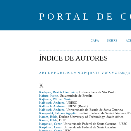
PORTAL DE 
CAPA
SOBRE
AC
ÍNDICE DE AUTORES
A
B
C
D
E
F
G
H
I
J
K
L
M
N
O
P
Q
R
S
T
U
V
W
X
Y
Z
Toda(o)s
K
Kadayan, Beatriz Damilakos
, Universidade de São Paulo
Kafure, Ivette
, Universidade de Brasília
Kajiwara, Willian Naoto
Kalbusch, Andreza
, UDESC
Kalbusch, Andreza
, UDESC (Brasil)
Kalbusch, Andreza
, Universidade do Estado de Santa Catarina
Kangerski, Fabiana Agapito
, Instituto Federal de Santa Catarina (IF
Karam, Hilda
, Durban University of Technology, South Africa
Karam, Hilda
, DUT
Karpinski, Cezar
, Universidade Federal de Santa Catarina - UFSC
Karpinski, Cezar
, Universidade Federal de Santa Catarina
Karpinski, Cezar
, UFSC