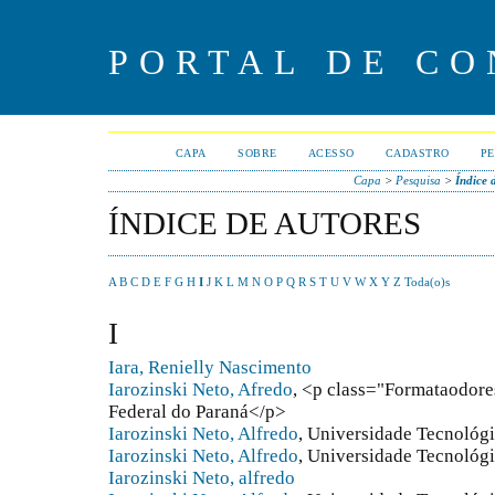
PORTAL DE CO
CAPA
SOBRE
ACESSO
CADASTRO
PE
Capa
>
Pesquisa
>
Índice 
ÍNDICE DE AUTORES
A
B
C
D
E
F
G
H
I
J
K
L
M
N
O
P
Q
R
S
T
U
V
W
X
Y
Z
Toda(o)s
I
Iara, Renielly Nascimento
Iarozinski Neto, Afredo
, <p class="Formataodor
Federal do Paraná</p>
Iarozinski Neto, Alfredo
, Universidade Tecnológi
Iarozinski Neto, Alfredo
, Universidade Tecnológ
Iarozinski Neto, alfredo