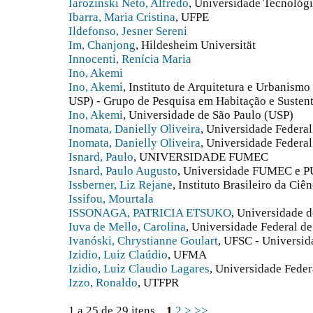
Iarozinski Neto, Alfredo
, Universidade Tecnológi
Ibarra, Maria Cristina
, UFPE
Ildefonso, Jesner Sereni
Im, Chanjong
, Hildesheim Universität
Innocenti, Renícia Maria
Ino, Akemi
Ino, Akemi
, Instituto de Arquitetura e Urbanism
USP) - Grupo de Pesquisa em Habitação e Sustent
Ino, Akemi
, Universidade de São Paulo (USP)
Inomata, Danielly Oliveira
, Universidade Federa
Inomata, Danielly Oliveira
, Universidade Feder
Isnard, Paulo
, UNIVERSIDADE FUMEC
Isnard, Paulo Augusto
, Universidade FUMEC e 
Issberner, Liz Rejane
, Instituto Brasileiro da Ci
Issifou, Mourtala
ISSONAGA, PATRICIA ETSUKO
, Universidade 
Iuva de Mello, Carolina
, Universidade Federal d
Ivanóski, Chrystianne Goulart
, UFSC - Universid
Izidio, Luiz Claúdio
, UFMA
Izidio, Luiz Claudio Lagares
, Universidade Fede
Izzo, Ronaldo
, UTFPR
1 a 25 de 29 itens
1
2
>
>>