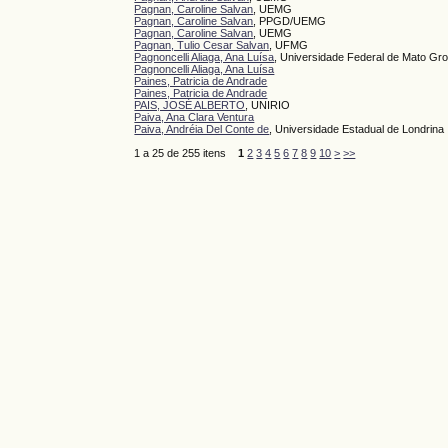
Pagnan, Caroline Salvan
, UEMG
Pagnan, Caroline Salvan
, PPGD/UEMG
Pagnan, Caroline Salvan
, UEMG
Pagnan, Tulio Cesar Salvan
, UFMG
Pagnoncelli Aliaga, Ana Luísa
, Universidade Federal de Mato Gr
Pagnoncelli Aliaga, Ana Luísa
Paines, Patricia de Andrade
Paines, Patricia de Andrade
PAIS, JOSÉ ALBERTO
, UNIRIO
Paiva, Ana Clara Ventura
Paiva, Andréia Del Conte de
, Universidade Estadual de Londrina
1 a 25 de 255 itens
1
2
3
4
5
6
7
8
9
10
>
>>