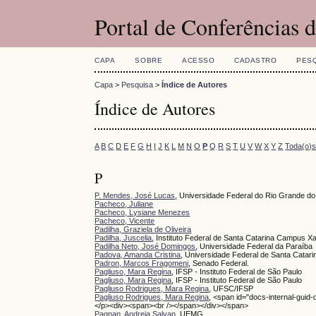
Portal de Conferências
CAPA
SOBRE
ACESSO
CADASTRO
PES
Capa
>
Pesquisa
>
Índice de Autores
Índice de Autores
A
B
C
D
E
F
G
H
I
J
K
L
M
N
O
P
Q
R
S
T
U
V
W
X
Y
Z
Toda(o)
P
P. Mendes, José Lucas
, Universidade Federal do Rio Grande d
Pacheco, Juliane
Pacheco, Lysiane Menezes
Pacheco, Vicente
Padilha, Graziela de Oliveira
Padilha, Juscelia
, Instituto Federal de Santa Catarina Campus X
Padilha Neto, José Domingos
, Universidade Federal da Paraíba
Padova, Amanda Cristina
, Universidade Federal de Santa Catari
Padron, Marcos Fragomeni
, Senado Federal.
Pagliuso, Mara Regina
, IFSP - Instituto Federal de São Paulo
Pagliuso, Mara Regina
, IFSP - Instituto Federal de São Paulo
Pagliuso Rodrigues, Mara Regina
, UFSC/IFSP
Pagliuso Rodrigues, Mara Regina
, <span id="docs-internal-guid
</p><div><span><br /></span></div></span>
Pagnan, Andreia Salvan
, UEMG