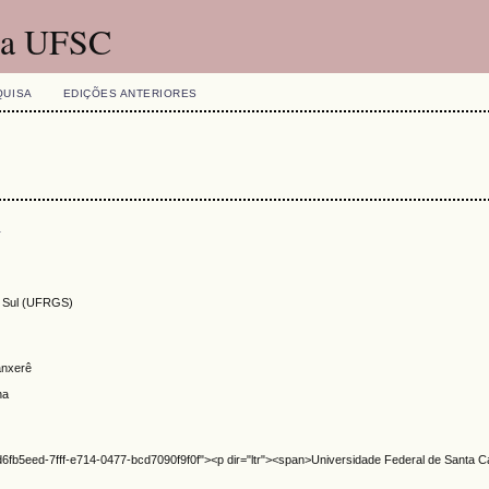
 da UFSC
QUISA
EDIÇÕES ANTERIORES
s
o Sul (UFRGS)
anxerê
na
-d6fb5eed-7fff-e714-0477-bcd7090f9f0f"><p dir="ltr"><span>Universidade Federal de Santa C