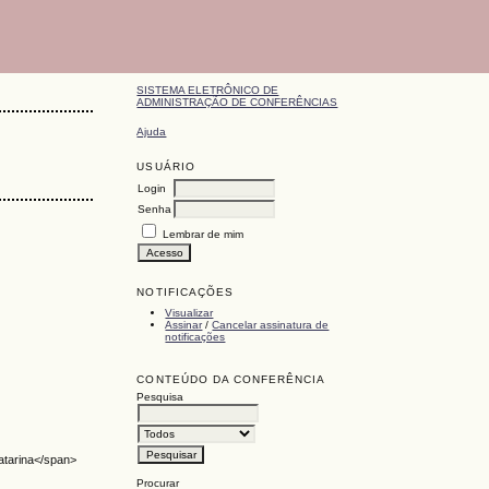
SISTEMA ELETRÔNICO DE
ADMINISTRAÇÃO DE CONFERÊNCIAS
Ajuda
USUÁRIO
Login
Senha
Lembrar de mim
NOTIFICAÇÕES
Visualizar
Assinar
/
Cancelar assinatura de
notificações
CONTEÚDO DA CONFERÊNCIA
Pesquisa
atarina</span>
Procurar