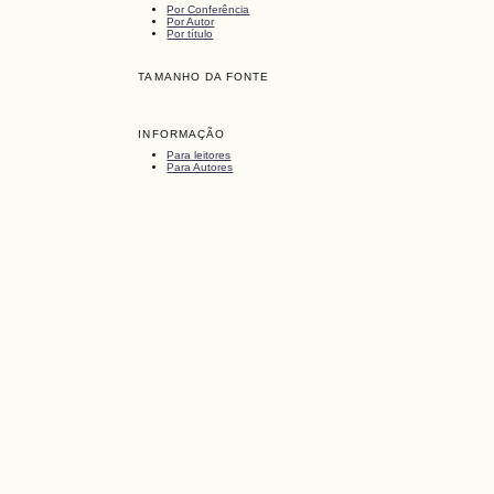
Por Conferência
Por Autor
Por título
TAMANHO DA FONTE
INFORMAÇÃO
Para leitores
Para Autores