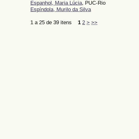
Espanhol, Maria Lúcia
, PUC-Rio
Espíndola, Murilo da Silva
1 a 25 de 39 itens
1
2
>
>>