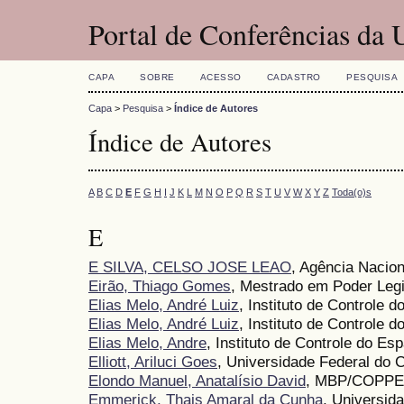
Portal de Conferências da
CAPA
SOBRE
ACESSO
CADASTRO
PESQUISA
Capa
>
Pesquisa
>
Índice de Autores
Índice de Autores
A
B
C
D
E
F
G
H
I
J
K
L
M
N
O
P
Q
R
S
T
U
V
W
X
Y
Z
Toda(o)s
E
E SILVA, CELSO JOSE LEAO
, Agência Nacion
Eirão, Thiago Gomes
, Mestrado em Poder Leg
Elias Melo, André Luiz
, Instituto de Controle 
Elias Melo, André Luiz
, Instituto de Controle 
Elias Melo, Andre
, Instituto de Controle do E
Elliott, Ariluci Goes
, Universidade Federal do C
Elondo Manuel, Anatalísio David
, MBP/COPPE
Emmerick, Thais Amaral da Cunha
, Universid