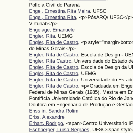
Polícia Civil do Paraná
Engel, Ernestina Rita Meira
, UFSC
Engel, Ernestina Rita
, <p>PósARQ/ UFSC</p>
Virtuhab</p>
Engelage, Emanuele
Engler, Rita
, UEMG
Engler, Rita de Castro
, <p style="margin-bott
de Minas Gerais</p>
Engler, Rita de Castro
, Escola de Design - U
Engler, Rita Castro
, Universidade do Estado d
Engler, Rita de Castro
, Escola de Design da
Engler, Rita de Castro
, UEMG
Engler, Rita de Castro
, Universidade do Estad
Engler, Rita de Castro
, <p>Graduada em Engenh
Federal de Minas Gerais (1985). Mestra em E
Pontifícia Universidade Católica do Rio de Jan
Doutora em Engenharia de Produção e Gestão
Ensslin, Sandra Rolim
Erbs, Alexandre
Erhart, Rodrigo
, <span>Centro Universitario I
Eschberger, Luisa Negraes
, UFSC<span style=