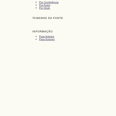
Por Conferência
Por Autor
Por título
TAMANHO DA FONTE
INFORMAÇÃO
Para leitores
Para Autores