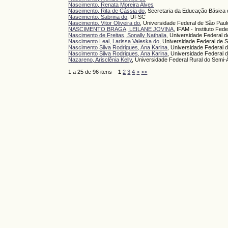
Nascimento, Renata Moreira Alves
Nascimento, Rita de Cássia do
, Secretaria da Educação Básic
Nascimento, Sabrina do
, UFSC
Nascimento, Vitor Oliveira do
, Universidade Federal de São Paul
NASCIMENTO BRAGA, LEILANE JOVINA
, IFAM - Instituto Fe
Nascimento de Freitas, Sonally Nathalia
, Universidade Federal
Nascimento Leal, Larissa Valeska do
, Universidade Federal de 
Nascimento Silva Rodrigues, Ana Karina
, Universidade Federal
Nascimento Silva Rodrigues, Ana Karina
, Universidade Federal 
Nazareno, Arisclênia Kelly
, Universidade Federal Rural do Semi
1 a 25 de 96 itens
1
2
3
4
>
>>