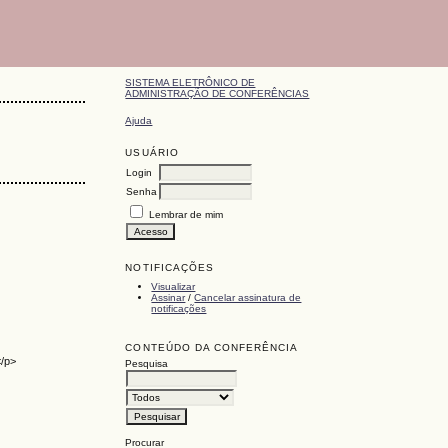
SISTEMA ELETRÔNICO DE
ADMINISTRAÇÃO DE CONFERÊNCIAS
Ajuda
USUÁRIO
Login
Senha
Lembrar de mim
NOTIFICAÇÕES
Visualizar
Assinar
/
Cancelar assinatura de
notificações
CONTEÚDO DA CONFERÊNCIA
</p>
Pesquisa
Procurar