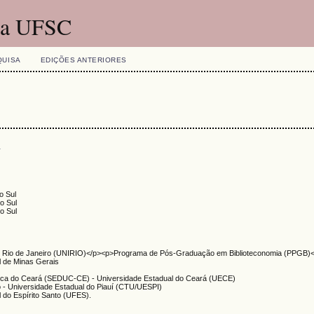
 da UFSC
QUISA
EDIÇÕES ANTERIORES
s
o Sul
o Sul
o Sul
do Rio de Janeiro (UNIRIO)</p><p>Programa de Pós-Graduação em Biblioteconomia (PPGB)
l de Minas Gerais
sica do Ceará (SEDUC-CE) - Universidade Estadual do Ceará (UECE)
o - Universidade Estadual do Piauí (CTU/UESPI)
l do Espírito Santo (UFES).