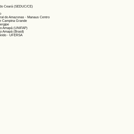
a do Ceará (SEDUC/CE)
o
deral do Amazonas - Manaus Centro
 de Campina Grande
Sergipe
 do Amapá (UNIFAP)
do Amapá (Brasil)
-Árido - UFERSA