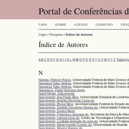
Portal de Conferências
CAPA
SOBRE
ACESSO
CADASTRO
PES
Capa
>
Pesquisa
>
Índice de Autores
Índice de Autores
A
B
C
D
E
F
G
H
I
J
K
L
M
N
O
P
Q
R
S
T
U
V
W
X
Y
Z
Toda(o)
N
Nagata, Robson Raruo
, Universidade Federal de Mato Grosso d
Naguissa Yuba, Andrea
, Universidade Federal do Mato Grosso d
Naguissa Yuba, Andrea
, Universidade Federal de Mato Grosso d
Nakamura, Paulo Henrique Iengo
Nardi Rigotti, Julio Antonio
Nascimento, Ana Paula Silva
, Universidade Estadual de Londrina
Nascimento, Andréia Rezende Costa do
Nascimento, Bruna Silva
, <p>Universidade Federal do Estado 
Nascimento, Daniela Giovanna Oliveira do
, Universidade Federa
Nascimento, Eunice Alves
Nascimento, Francisco Jeovane do
, Secretaria da Educção Bá
Nascimento, Larissa Lima do
, Centro de Tecnologia e Urbanism
Nascimento, Lucileide Andrade de Lima do
, Universidade Federa
Nascimento, Maria Ivonete Gomes do
, Universidade de Brasília
Nascimento, Monize Ramos do