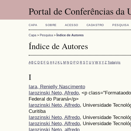
Portal de Conferências da
CAPA
SOBRE
ACESSO
CADASTRO
PESQUISA
Capa
>
Pesquisa
>
Índice de Autores
Índice de Autores
A
B
C
D
E
F
G
H
I
J
K
L
M
N
O
P
Q
R
S
T
U
V
W
X
Y
Z
Toda(o)s
I
Iara, Renielly Nascimento
Iarozinski Neto, Afredo
, <p class="Formataod
Federal do Paraná</p>
Iarozinski Neto, Alfredo
, Universidade Tecnol
Curitiba
Iarozinski Neto, Alfredo
, Universidade Tecnológ
Iarozinski Neto, Alfredo
, Universidade Tecnol
Iarozinski Neto, alfredo