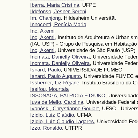
Ibarra, Maria Cristina
, UFPE
Ildefonso, Jesner Sereni
Im, Chanjong
, Hildesheim Universität
Innocenti, Renícia Maria
Ino, Akemi
Ino, Akemi
, Instituto de Arquitetura e Urbani
(IAU USP) - Grupo de Pesquisa em Habitação e
Ino, Akemi
, Universidade de São Paulo (USP)
Inomata, Danielly Oliveira
, Universidade Fede
Inomata, Danielly Oliveira
, Universidade Fede
Isnard, Paulo
, UNIVERSIDADE FUMEC
Isnard, Paulo Augusto
, Universidade FUMEC 
Issberner, Liz Rejane
, Instituto Brasileiro da 
Issifou, Mourtala
ISSONAGA, PATRICIA ETSUKO
, Universidad
Iuva de Mello, Carolina
, Universidade Federal
Ivanóski, Chrystianne Goulart
, UFSC - Univers
Izidio, Luiz Claúdio
, UFMA
Izidio, Luiz Claudio Lagares
, Universidade Fe
Izzo, Ronaldo
, UTFPR