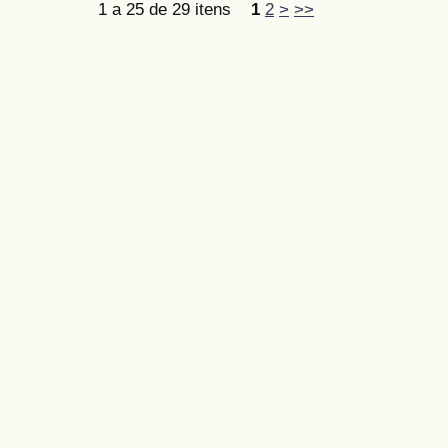
1 a 25 de 29 itens
1
2
>
>>