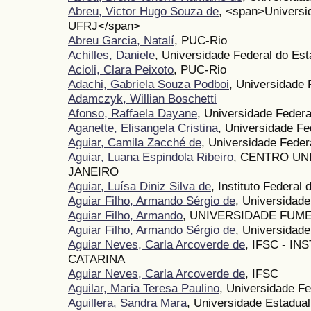
Abreu, Victor Hugo Souza de
, <span>Universid
UFRJ</span>
Abreu Garcia, Natalí
, PUC-Rio
Achilles, Daniele
, Universidade Federal do Es
Acioli, Clara Peixoto
, PUC-Rio
Adachi, Gabriela Souza Podboi
, Universidade 
Adamczyk, Willian Boschetti
Afonso, Raffaela Dayane
, Universidade Federa
Aganette, Elisangela Cristina
, Universidade Fe
Aguiar, Camila Zacché de
, Universidade Federa
Aguiar, Luana Espindola Ribeiro
, CENTRO UN
JANEIRO
Aguiar, Luísa Diniz Silva de
, Instituto Federal
Aguiar Filho, Armando Sérgio de
, Universida
Aguiar Filho, Armando
, UNIVERSIDADE FUM
Aguiar Filho, Armando Sérgio de
, Universida
Aguiar Neves, Carla Arcoverde de
, IFSC - I
CATARINA
Aguiar Neves, Carla Arcoverde de
, IFSC
Aguilar, Maria Teresa Paulino
, Universidade F
Aguillera, Sandra Mara
, Universidade Estadual