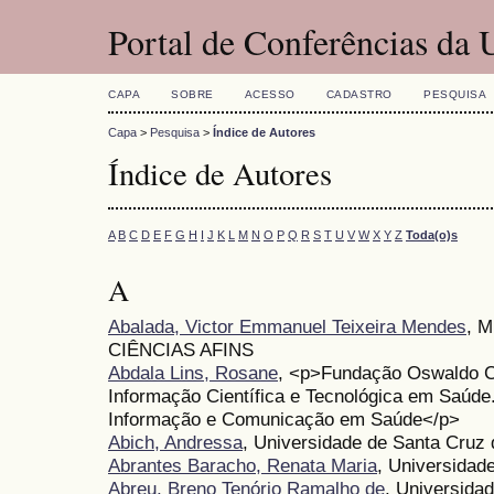
Portal de Conferências da
CAPA
SOBRE
ACESSO
CADASTRO
PESQUISA
Capa
>
Pesquisa
>
Índice de Autores
Índice de Autores
A
B
C
D
E
F
G
H
I
J
K
L
M
N
O
P
Q
R
S
T
U
V
W
X
Y
Z
Toda(o)s
A
Abalada, Victor Emmanuel Teixeira Mendes
, 
CIÊNCIAS AFINS
Abdala Lins, Rosane
, <p>Fundação Oswaldo Cr
Informação Científica e Tecnológica em Saú
Informação e Comunicação em Saúde</p>
Abich, Andressa
, Universidade de Santa Cruz
Abrantes Baracho, Renata Maria
, Universidad
Abreu, Breno Tenório Ramalho de
, Universidad