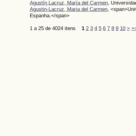
Agustín Lacruz, María del Carmen
, Universid
Agustin-Lacruz, Maria del Carmen
, <span>Uni
Espanha.</span>
1 a 25 de 4024 itens
1
2
3
4
5
6
7
8
9
10
>
>