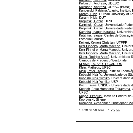
Kalbusch, Andreza
, UDESC
Kalbusch, Andreza
, UDESC (Brasil)
Kangerski, Fabiana Agapito
, Institut
Karam, Hilda
, Durban University of T
Karam, Hilda
, DUT
Karpinski, Cezar
, UFSC
Karpinski, Cezar
, Universidade Feder
Karpinski, Cezar
, Universidade Feder
Katahira, Isaque Katahira
, Universida
Katahira, Isaque
, Centro de Educaçã
Estadual Paulista
Keinert, Keinert Christian
, UTFPR
Kerr Pinheiro, Marta Macedo
, Univer
Kerr Pinheiro, Marta Macedo
, Univ
Kerr Pinheiro, Marta Macedo
, Univer
Klamt, Rodrigo André
, Universidade R
Campus de Frederico Westphalen
KLANN, ROBERTO CARLOS
Klein, Matheus
, UFSC
Klein, Peter Targino
, Instituto Tecnol
Kobashi, Nair Y.
, Universidade de Sã
Kobashi, Nair Yumiko
, Universidade 
Kobashi, Nair Yumiko
, USP
Koch, Taline
, UNISC - Universidade d
Koerich, Jose Humberto Takayama
,
UFSC
Koppe, Ezequiel
, Instituto Federal d
Koprowski, Sirlene
Kormann, Alessander Christopher Mo
1 a 30 de 58 itens
1
2
>
>>