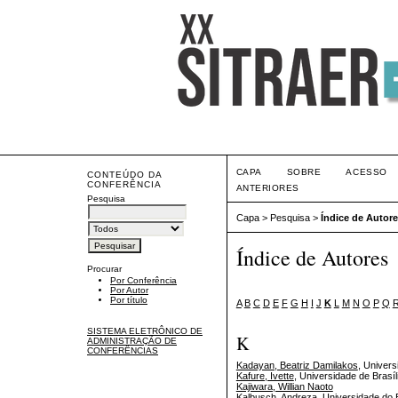
CAPA
SOBRE
ACESSO
CONTEÚDO DA
CONFERÊNCIA
ANTERIORES
Pesquisa
Capa
>
Pesquisa
>
Índice de Autor
Índice de Autores
Procurar
Por Conferência
Por Autor
Por título
A
B
C
D
E
F
G
H
I
J
K
L
M
N
O
P
Q
SISTEMA ELETRÔNICO DE
K
ADMINISTRAÇÃO DE
CONFERÊNCIAS
Kadayan, Beatriz Damilakos
, Univer
Kafure, Ivette
, Universidade de Brasíl
Kajiwara, Willian Naoto
Kalbusch, Andreza
, Universidade do 