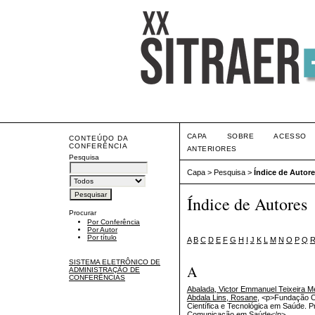
CAPA
SOBRE
ACESSO
CONTEÚDO DA
CONFERÊNCIA
ANTERIORES
Pesquisa
Capa
>
Pesquisa
>
Índice de Autor
Índice de Autores
Procurar
Por Conferência
Por Autor
Por título
A
B
C
D
E
F
G
H
I
J
K
L
M
N
O
P
Q
SISTEMA ELETRÔNICO DE
A
ADMINISTRAÇÃO DE
CONFERÊNCIAS
Abalada, Victor Emmanuel Teixeira 
Abdala Lins, Rosane
, <p>Fundação O
Científica e Tecnológica em Saúde.
Comunicação em Saúde</p>