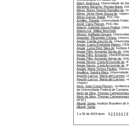
Abich, Andressa
, Universidade de S
Abrantes Baracho, Renata Maria
, Un
Abreu, Breno Tenório Ramalho de
, U
Abreu, Victor Hugo Souza de
, <span
Abreu Garcia, Natalí
, PUC-Rio
Achilles, Daniele
, Universidade Feder
Acioli, Clara Peixoto
, PUC-Rio
Adachi, Gabriela Souza Podboi
, Univ
Adamczyk, Willian Boschetti
Afonso, Raffaela Dayane
, Universida
Aganette, Elisangela Cristina
, Univer
Aguiar, Camila Zacché de
, Universida
Aguiar, Luana Espindola Ribeiro
, CE
Aguiar, Luísa Diniz Silva de
, Institut
Aguiar Filho, Armando Sérgio de
, Un
Aguiar Filho, Armando
, UNIVERSID
Aguiar Filho, Armando Sérgio de
, Un
Aguiar Neves, Carla Arcoverde de
, 
Aguiar Neves, Carla Arcoverde de
, I
Aguilar, Maria Teresa Paulino
, Univer
Aguillera, Sandra Mara
, Universidade
Agustín Lacruz, María del Carmen
, 
Agustin-Lacruz, Maria del Carmen
, <
</span>
Aires, Gian Costa Piorsky
, <p>Mestr
da Universidade Federal de Campina
Aires da Silva, Thomas Camponogar
Aires da Silva, Thomas Camponoga
(IFSC)
Albagli, Sarita
, Instituto Brasileiro d
Albagli, Sarita
1 a 30 de 4024 itens
1
2
3
4
5
6
7
8