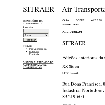
SITRAER – Air Transport
CAPA
SOBRE
ACESSO
CONTEÚDO DA
CONFERÊNCIA
ANTERIORES
Pesquisa
Capa
>
SITRAER
SITRAER
Procurar
Por Conferência
Por Autor
Por título
Edições anteriores da
SISTEMA ELETRÔNICO DE
ADMINISTRAÇÃO DE
XX Sitraer
CONFERÊNCIAS
UFSC Joinville
Rua Dona Francisca, 
Industrial Norte Joinv
89.219-600