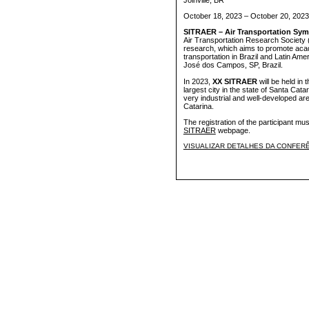
Joinville, BR
October 18, 2023 – October 20, 2023
SITRAER – Air Transportation Sy
Air Transportation Research Society (
research, which aims to promote acad
transportation in Brazil and Latin Ame
José dos Campos, SP, Brazil.
In 2023,
XX SITRAER
will be held in t
largest city in the state of Santa Catar
very industrial and well-developed are
Catarina.
The registration of the participant mus
SITRAER
webpage.
VISUALIZAR DETALHES DA CONFER