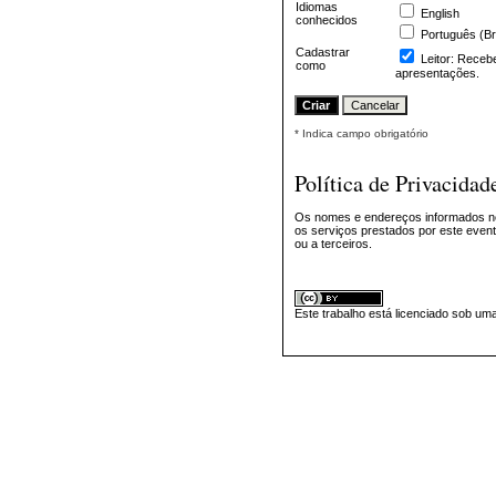
Idiomas
English
conhecidos
Português (Br
Cadastrar
Leitor
: Recebe
como
apresentações.
* Indica campo obrigatório
Política de Privacidad
Os nomes e endereços informados ne
os serviços prestados por este evento
ou a terceiros.
Este trabalho está licenciado sob um