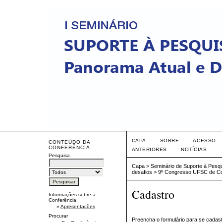
CAPA
SOBRE
ACESSO
CONTEÚDO DA
CONFERÊNCIA
ANTERIORES
NOTÍCIAS
Pesquisa
Capa
>
Seminário de Suporte à Pesqu
desafios
>
9º Congresso UFSC de Con
Cadastro
Informações sobre a
Conferência
»
Apresentações
Procurar
Preencha o formulário para se cadast