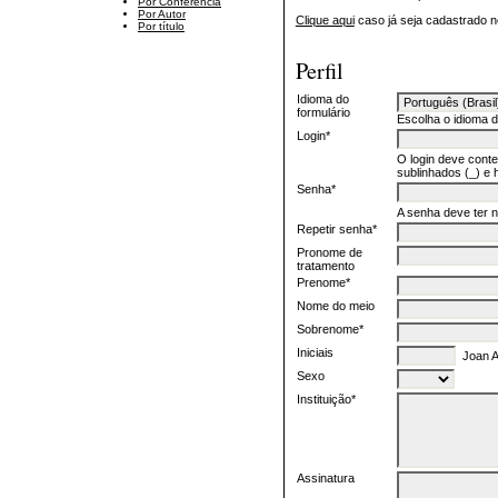
Por Conferência
Por Autor
Clique aqui
caso já seja cadastrado n
Por título
Perfil
Idioma do
formulário
Escolha o idioma d
Login*
O login deve conte
sublinhados (_) e h
Senha*
A senha deve ter 
Repetir senha*
Pronome de
tratamento
Prenome*
Nome do meio
Sobrenome*
Iniciais
Joan Al
Sexo
Instituição*
Assinatura