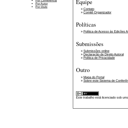
Equipe
Por Conferência
Por Autor
Por título
»
Contato
»
Comitê Organizador
Políticas
»
Política de Acesso às Edições A
Submissões
»
Submissões online
»
Declaração de Direito Autoral
»
Política de Privacidade
Outro
»
Mapa do Portal
»
Sobre este Sistema de Conferê
Este trabalho está licenciado sob um