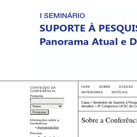
CAPA
SOBRE
ACESSO
CONTEÚDO DA
CONFERÊNCIA
ANTERIORES
NOTÍCIAS
Pesquisa
Capa
>
Seminário de Suporte à Pesqu
desafios
>
9º Congresso UFSC de Con
Sobre a Conferênc
Informações sobre a
Conferência
»
Apresentações
Procurar