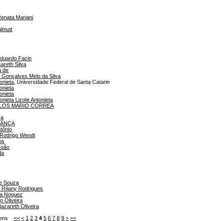
Renata Mariani
almutt
Eduardo Facin
areth Silva
a de
a Gonçalves Melo da Silva
onieta
, Universidade Federal de Santa Catarin
onieta
onieta
onieta Lizote Antonieta
LOS MARIO CORREA
ça
RANÇA
ntônio
 Rodrigo Wendt
os
João
da
de Souza
 Rílany Rodrigues
a Noguez
o Oliveira
Nazareth Oliveira
 itens
<<
<
1
2
3
4
5
6
7
8
9
>
>>