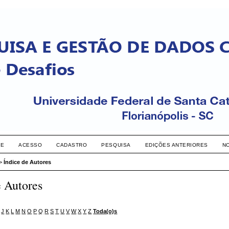
RE
ACESSO
CADASTRO
PESQUISA
EDIÇÕES ANTERIORES
N
>
Índice de Autores
e Autores
J
K
L
M
N
O
P
Q
R
S
T
U
V
W
X
Y
Z
Toda(o)s