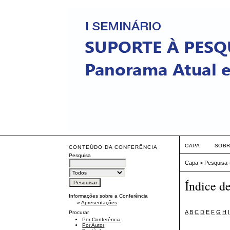
CAPA
SOB
CONTEÚDO DA CONFERÊNCIA
Pesquisa
Capa
>
Pesquisa
Índice d
Informações sobre a Conferência
»
Apresentações
A
B
C
D
E
F
G
H
I
Procurar
Por Conferência
Por Autor