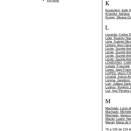
Por título
K
Kozievitch, Kelly 
Kroenke, Adriana
Kruger, Silvana D
L
Lavarda, Carlos 
Leite, Roanny Nas
Lima, Gabriel Silv
Limeira, Ana Clar
Lizote, Suzete Ant
Lizote, Suzete Ant
Lizote, Suzete Ant
Lizote, Suzete Ant
LONDOÑO, CAR
Lopata, Franciele
Lopes, Iago Fran
LOPES, IAGO F
Lorandi, Joisse A
Lorena, Janelson
Luiz, Juliana Sant
Lunkes, Rogério 
Luz, Igor Pereira 
M
Machado, Lúcio 
Machado, Michele
Machado, Vaness
Maciel, Luann Yag
Maciel, Maria de 
76 a 100 de 216