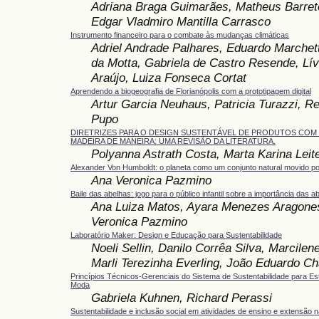
Adriana Braga Guimarães, Matheus Barret
Edgar Vladmiro Mantilla Carrasco
Instrumento financeiro para o combate às mudanças climáticas
Adriel Andrade Palhares, Eduardo Marchett
da Motta, Gabriela de Castro Resende, Lív
Araújo, Luiza Fonseca Cortat
Aprendendo a biogeografia de Florianópolis com a prototipagem digital
Artur Garcia Neuhaus, Patricia Turazzi, R
Pupo
DIRETRIZES PARA O DESIGN SUSTENTÁVEL DE PRODUTOS COM
MADEIRA DE MANEIRA: UMA REVISÃO DA LITERATURA.
Polyanna Astrath Costa, Marta Karina Leit
Alexander Von Humboldt: o planeta como um conjunto natural movido po
Ana Veronica Pazmino
Baile das abelhas: jogo para o público infantil sobre a importância das a
Ana Luiza Matos, Ayara Menezes Aragone
Veronica Pazmino
Laboratório Maker: Design e Educação para Sustentabilidade
Noeli Sellin, Danilo Corrêa Silva, Marcile
Marli Terezinha Everling, João Eduardo C
Princípios Técnicos-Gerenciais do Sistema de Sustentabilidade para Es
Moda
Gabriela Kuhnen, Richard Perassi
Sustentabilidade e inclusão social em atividades de ensino e extensão 