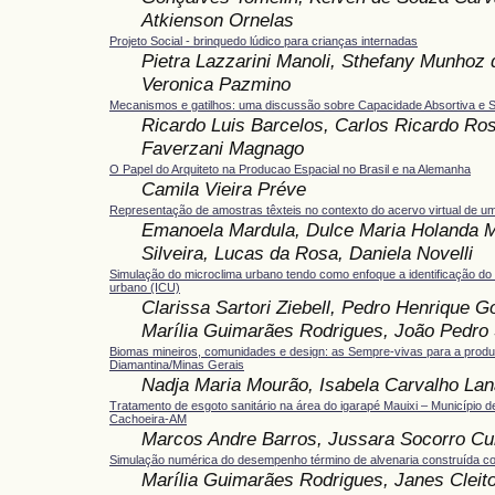
Atkienson Ornelas
Projeto Social - brinquedo lúdico para crianças internadas
Pietra Lazzarini Manoli, Sthefany Munhoz 
Veronica Pazmino
Mecanismos e gatilhos: uma discussão sobre Capacidade Absortiva e S
Ricardo Luis Barcelos, Carlos Ricardo Ros
Faverzani Magnago
O Papel do Arquiteto na Producao Espacial no Brasil e na Alemanha
Camila Vieira Préve
Representação de amostras têxteis no contexto do acervo virtual de u
Emanoela Mardula, Dulce Maria Holanda Ma
Silveira, Lucas da Rosa, Daniela Novelli
Simulação do microclima urbano tendo como enfoque a identificação do ef
urbano (ICU)
Clarissa Sartori Ziebell, Pedro Henrique G
Marília Guimarães Rodrigues, João Pedro 
Biomas mineiros, comunidades e design: as Sempre-vivas para a prod
Diamantina/Minas Gerais
Nadja Maria Mourão, Isabela Carvalho Lan
Tratamento de esgoto sanitário na área do igarapé Mauixi – Município d
Cachoeira-AM
Marcos Andre Barros, Jussara Socorro Cu
Simulação numérica do desempenho término de alvenaria construída c
Marília Guimarães Rodrigues, Janes Cleit