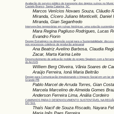
Avaliação do serviço público de transporte dos dejetos suínos no Munic
Castelo Branco, Santa Catarina, SC.
Marcos Venícios Novaes Souza, Cláudio 
Miranda, Cícero Juliano Monticelli, Daniel
Miranda, Gian Seganfredo
Intervenções temporárias em ruínas históricas: uma solução sustentáve
Mara Regina Pagliuso Rodrigues, Lucas R
Evandro Fiorin
Design Estratégico na dimensão social para a Sustentabilidade: discus
nos processos coletivos de produção artesanal
Ana Beatriz Avelino Barbosa, Claudia Re
Zacar, Marta Karina Leite
Desenvolvimento de aplicação mobile do projeto Sigabem com a ferrame
do ArcGIS
Williem Berg Oliveira, Vânia Soares de Ca
Araújo Ferreira, Ioná Maria Beltrão
Design para Comunicação impulsionando o Impacto Social em um lar d
Grande-PB
Pablo Marcel de Arruda Torres, Gian Costa
Marcela Marcelino de Almeida Gomes Braz
Anderson Ferreira Lima, Anália Cordeiro
CAMINHOS PARA O DESENVOLVIMENTO SUSTENTÁVEL NA REGIÃO
DO SUL
Thaís Nacif de Souza Riscado, Nayara Feli
Maria Inês Paes Ferreira