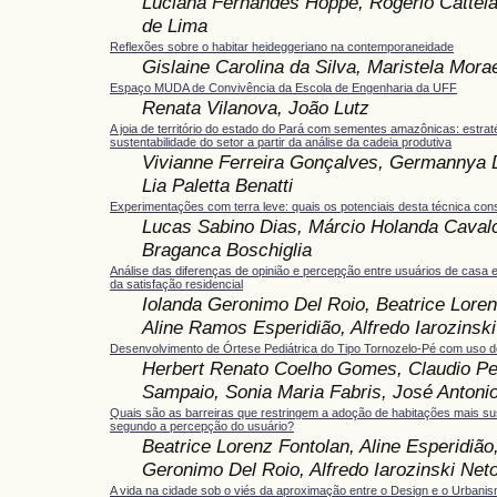
Luciana Fernandes Hoppe, Rogerio Cattel
de Lima
Reflexões sobre o habitar heideggeriano na contemporaneidade
Gislaine Carolina da Silva, Maristela Mor
Espaço MUDA de Convivência da Escola de Engenharia da UFF
Renata Vilanova, João Lutz
A joia de território do estado do Pará com sementes amazônicas: estrat
sustentabilidade do setor a partir da análise da cadeia produtiva
Vivianne Ferreira Gonçalves, Germannya D
Lia Paletta Benatti
Experimentações com terra leve: quais os potenciais desta técnica cons
Lucas Sabino Dias, Márcio Holanda Cavalc
Braganca Boschiglia
Análise das diferenças de opinião e percepção entre usuários de casa e
da satisfação residencial
Iolanda Geronimo Del Roio, Beatrice Loren
Aline Ramos Esperidião, Alfredo Iarozinsk
Desenvolvimento de Órtese Pediátrica do Tipo Tornozelo-Pé com uso 
Herbert Renato Coelho Gomes, Claudio Pe
Sampaio, Sonia Maria Fabris, José Antonio
Quais são as barreiras que restringem a adoção de habitações mais sus
segundo a percepção do usuário?
Beatrice Lorenz Fontolan, Aline Esperidião
Geronimo Del Roio, Alfredo Iarozinski Net
A vida na cidade sob o viés da aproximação entre o Design e o Urbani