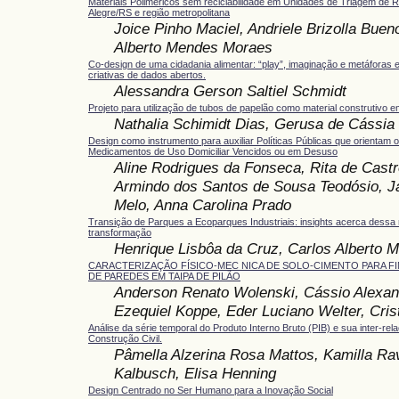
Materiais Poliméricos sem reciclabilidade em Unidades de Triagem de 
Alegre/RS e região metropolitana
Joice Pinho Maciel, Andriele Brizolla Buen
Alberto Mendes Moraes
Co-design de uma cidadania alimentar: “play”, imaginação e metáfora
criativas de dados abertos.
Alessandra Gerson Saltiel Schmidt
Projeto para utilização de tubos de papelão como material construtivo 
Nathalia Schimidt Dias, Gerusa de Cássia
Design como instrumento para auxiliar Políticas Públicas que orientam 
Medicamentos de Uso Domiciliar Vencidos ou em Desuso
Aline Rodrigues da Fonseca, Rita de Castr
Armindo dos Santos de Sousa Teodósio, Ja
Melo, Anna Carolina Prado
Transição de Parques a Ecoparques Industriais: insights acerca dessa
transformação
Henrique Lisbôa da Cruz, Carlos Alberto
CARACTERIZAÇÃO FÍSICO-MEC NICA DE SOLO-CIMENTO PARA F
DE PAREDES EM TAIPA DE PILÃO
Anderson Renato Wolenski, Cássio Alexand
Ezequiel Koppe, Eder Luciano Welter, Cris
Análise da série temporal do Produto Interno Bruto (PIB) e sua inter-re
Construção Civil.
Pâmella Alzerina Rosa Mattos, Kamilla Ra
Kalbusch, Elisa Henning
Design Centrado no Ser Humano para a Inovação Social