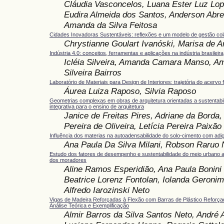
Cláudia Vasconcelos, Luana Ester Luz Lop
Eudira Almeida dos Santos, Anderson Abre
Amanda da Silva Feitosa
Cidades Inovadoras Sustentáveis: reflexões e um modelo de gestão col
Chrystianne Goulart Ivanóski, Marisa de A
Indústria 4.0: conceitos, ferramentas e aplicações na indústria brasileira
Icléia Silveira, Amanda Camara Manso, A
Silveira Bairros
Laboratório de Materiais para Design de Interiores: trajetória do acervo f
Áurea Luiza Raposo, Silvia Raposo
Geometrias complexas em obras de arquitetura orientadas a sustentab
integrativa para o ensino de arquitetura
Janice de Freitas Pires, Adriane da Borda
Pereira de Oliveira, Letícia Pereira Paixão
Influência dos materias na autoadensabilidade do solo-cimento com adiçã
Ana Paula Da Silva Milani, Robson Raruo 
Estudo dos fatores de desempenho e sustentabilidade do meio urbano a
dos moradores
Aline Ramos Esperidião, Ana Paula Bonini
Beatrice Lorenz Fontolan, Iolanda Geronim
Alfredo Iarozinski Neto
Vigas de Madeira Reforçadas à Flexão com Barras de Plástico Reforça
Análise Teórica e Exemplificação
Almir Barros da Silva Santos Neto, André 