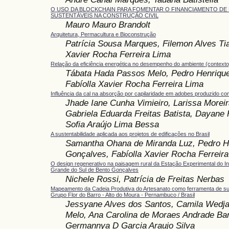
O USO DA BLOCKCHAIN PARA FOMENTAR O FINANCIAMENTO DE
SUSTENTÁVEIS NA CONSTRUÇÃO CIVIL
Mauro Mauro Brandolt
Arquitetura, Permacultura e Bioconstrução
Patrícia Sousa Marques, Filemon Alves Tia
Xavier Rocha Ferreira Lima
Relação da eficiência energética no desempenho do ambiente (contexto
Tábata Hada Passos Melo, Pedro Henriqu
Fabíolla Xavier Rocha Ferreira Lima
Influência da cal na absorção por capilaridade em adobes produzido 
Jhade Iane Cunha Vimieiro, Larissa Moreir
Gabriela Eduarda Freitas Batista, Dayane 
Sofia Araújo Lima Bessa
A sustentabilidade aplicada aos projetos de edificações no Brasil
Samantha Ohana de Miranda Luz, Pedro H
Gonçalves, Fabíolla Xavier Rocha Ferreir
O design regenerativo na paisagem rural da Estação Experimental do Ins
Grande do Sul de Bento Gonçalves
Nichele Rossi, Patrícia de Freitas Nerbas
Mapeamento da Cadeia Produtiva do Artesanato como ferramenta de sus
Grupo Flor do Barro - Alto do Moura - Pernambuco / Brasil
Jessyane Alves dos Santos, Camila Wedja
Melo, Ana Carolina de Moraes Andrade Ba
Germannya D Garcia Araujo Silva