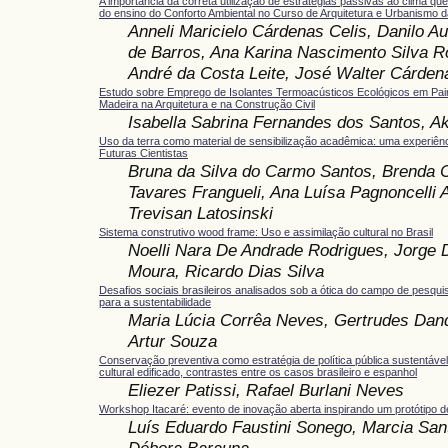
A importância da correta utilização de estratégias passivas ao clima qu
do ensino do Conforto Ambiental no Curso de Arquitetura e Urbanismo
Anneli Maricielo Cárdenas Celis, Danilo Au
de Barros, Ana Karina Nascimento Silva R
André da Costa Leite, José Walter Cárdena
Estudo sobre Emprego de Isolantes Termoacústicos Ecológicos em Pai
Madeira na Arquitetura e na Construção Civil
Isabella Sabrina Fernandes dos Santos, A
Uso da terra como material de sensibilização acadêmica: uma experiên
Futuras Cientistas
Bruna da Silva do Carmo Santos, Brenda 
Tavares Frangueli, Ana Luísa Pagnoncelli A
Trevisan Latosinski
Sistema construtivo wood frame: Uso e assimilação cultural no Brasil
Noelli Nara De Andrade Rodrigues, Jorge 
Moura, Ricardo Dias Silva
Desafios sociais brasileiros analisados sob a ótica do campo de pesqui
para a sustentabilidade
Maria Lúcia Corrêa Neves, Gertrudes Dand
Artur Souza
Conservação preventiva como estratégia de política pública sustentável
cultural edificado, contrastes entre os casos brasileiro e espanhol
Eliezer Patissi, Rafael Burlani Neves
Workshop Itacaré: evento de inovação aberta inspirando um protótipo de 
Luís Eduardo Faustini Sonego, Marcia Sant
Débora Barauna