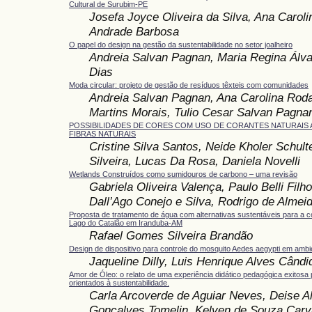
Cultural de Surubim-PE
Josefa Joyce Oliveira da Silva, Ana Carol
Andrade Barbosa
O papel do design na gestão da sustentabilidade no setor joalheiro
Andreia Salvan Pagnan, Maria Regina Álva
Dias
Moda circular: projeto de gestão de resíduos têxteis com comunidades
Andreia Salvan Pagnan, Ana Carolina Roda
Martins Morais, Tulio Cesar Salvan Pagna
POSSIBILIDADES DE CORES COM USO DE CORANTES NATURAIS 
FIBRAS NATURAIS
Cristine Silva Santos, Neide Kholer Schulte
Silveira, Lucas Da Rosa, Daniela Novelli
Wetlands Construídos como sumidouros de carbono – uma revisão
Gabriela Oliveira Valença, Paulo Belli Fil
Dall’Ago Conejo e Silva, Rodrigo de Alme
Proposta de tratamento de água com alternativas sustentáveis para a c
Lago do Catalão em Iranduba-AM
Rafael Gomes Silveira Brandão
Design de dispositivo para controle do mosquito Aedes aegypti em amb
Jaqueline Dilly, Luis Henrique Alves Cândi
Amor de Óleo: o relato de uma experiência didático pedagógica exitosa 
orientados à sustentabilidade.
Carla Arcoverde de Aguiar Neves, Deise Al
Gonçalves Tomelin, Kelven de Souza Carva