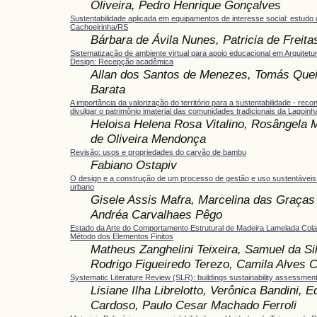
Oliveira, Pedro Henrique Gonçalves
Sustentabilidade aplicada em equipamentos de interesse social: estudo
Cachoeirinha/RS
Bárbara de Ávila Nunes, Patricia de Freit
Sistematização de ambiente virtual para apoio educacional em Arquitet
Design: Recepção acadêmica
Allan dos Santos de Menezes, Tomás Quei
Barata
A importância da valorização do território para a sustentabilidade - rec
divulgar o patrimônio imaterial das comunidades tradicionais da Lagoinh
Heloisa Helena Rosa Vitalino, Rosângela
de Oliveira Mendonça
Revisão: usos e propriedades do carvão de bambu
Fabiano Ostapiv
O design e a construção de um processo de gestão e uso sustentávei
urbano
Gisele Assis Mafra, Marcelina das Graças 
Andréa Carvalhaes Pêgo
Estado da Arte do Comportamento Estrutural de Madeira Lamelada Col
Método dos Elementos Finitos
Matheus Zanghelini Teixeira, Samuel da Si
Rodrigo Figueiredo Terezo, Camila Alves 
Systematic Literature Review (SLR): buildings sustainability assessmen
Lisiane Ilha Librelotto, Verônica Bandini, 
Cardoso, Paulo Cesar Machado Ferroli