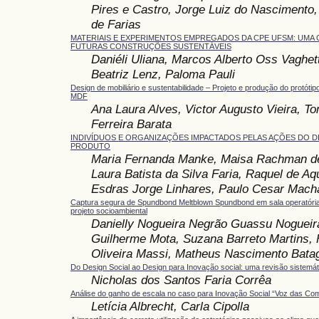
Pires e Castro, Jorge Luiz do Nascimento,
de Farias
MATERIAIS E EXPERIMENTOS EMPREGADOS DA CPE UFSM: UMA
FUTURAS CONSTRUÇÕES SUSTENTÁVEIS
Daniéli Uliana, Marcos Alberto Oss Vaghett
Beatriz Lenz, Paloma Pauli
Design de mobiliário e sustentabilidade – Projeto e produção do protót
MDF
Ana Laura Alves, Victor Augusto Vieira, T
Ferreira Barata
INDIVÍDUOS E ORGANIZAÇÕES IMPACTADOS PELAS AÇÕES DO D
PRODUTO
Maria Fernanda Manke, Maisa Rachman de
Laura Batista da Silva Faria, Raquel de Aq
Esdras Jorge Linhares, Paulo Cesar Macha
Captura segura de Spundbond Meltblown Spundbond em sala operatória
projeto socioambiental
Danielly Nogueira Negrão Guassu Nogueir
Guilherme Mota, Suzana Barreto Martins,
Oliveira Massi, Matheus Nascimento Batag
Do Design Social ao Design para Inovação social: uma revisão sistemátic
Nicholas dos Santos Faria Corrêa
Análise do ganho de escala no caso para Inovação Social “Voz das Co
Letícia Albrecht, Carla Cipolla