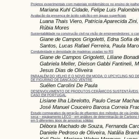
Projetos experimentais com materiais problemáticos no ensino de joalhe
Mariana Kuhl Cidade, Felipe Luis Palombin
Avaliação da presença de ácido salicílico em águas superficiais
Luana Thais Viero, Patricia Aparecida Zini
Rúbia Mores
Sustentabilidade na construção civil na visão de empreendedores: o ca
Giane de Campos Grigoletti, Edna Sofia de
Santos, Lucas Rafael Ferreira, Paula Maro
Condutividade e densidade de madeiras usadas no RS
Giane de Campos Grigoletti, Liliane Bonad
Gabriela Meller, Dieison Gabbi Fantineli, 
Jesus Dias de Oliveira
PARA ALÉM DO VELHO E O NOVO EM MODA: O UPCYCLING NO 
DE FIGURINO DE DANÇA DO VENTRE
Suélen Carolini De Paula
DESENVOLVIMENTO DE PRODUTOS CERÂMICOS SUSTENTÁVEIS 
CASO EM PORTUGAL
Lisiane Ilha Librelotto, Paulo Cesar Machad
José Manuel Couceiro Barosa Correia Fra
Estudo comparativo da geração de efluentes dos métodos de via úmida 
seca – equipamento LECO - em análises de determinação de Carbono 
em 5 diferentes tipos de amostras sólidas
Débora Machado de Souza, Fernanda Card
Daniele Pedroso de Oliveira, Natália Brambi
Keli Reis, Mariana Weber Marques, Lucas 