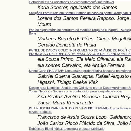
eletrodomésticos orientados ao comportamento sustentável
Karla Scherer, Aguinaldo dos Santos
Soluções Estruturais em Bambu: Estudo de caso da ponte Orangutan H
Lorena dos Santos Pereira Raposo, Jorge 
Moura
Estudo exploratório de estrutura de madeira roliça de eucalipto – Avalia
Bone
Matheus Barreto de Góes, Clecio Magalhãe
Geraldo Donizetti de Paula
PAINEL DE DADOS COMO INSTRUMENTO DE ANÁLISE DE POLÍTI
PROMOÇÃO DE DIREITOS DE PESSOAS COM DEFICIÊNCIA EM 
ela Souza Primo, Ele Melo Oliveira, ela 
ela soares Carvalho, ela Araújo Ferreira
Monte Carlo SHALSTAB: Uma análise probabilística baseada no méto
Gabriel Guerra Guaragna, Rafael Augusto 
Higashi, Thiago Deeke Viek
Design para Negócios Sociais nos Objetivos para o Desenvolvimento Su
Yunus Negócios Sociais como contribuidor para a equidade social
Ana Beatriz Avelino Barbosa, Claudia Re
Zacar, Marta Karina Leite
INTERDISCIPLINARIDADE DO DESIGN BIOINSPIRADO: uma teoria sob
novos produtos.
Francisco de Assis Sousa Lobo, Galdenoro
João Carlos Riccó Plácido da Silva, João
Robótica e Biomimética: tecnologia e sustentabilidade