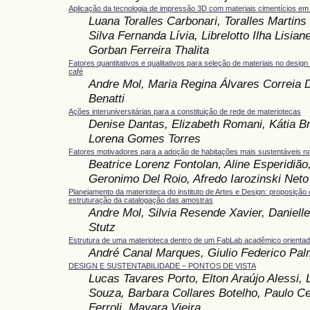
Aplicação da tecnologia de impressão 3D com materiais cimentícios em 
Luana Toralles Carbonari, Toralles Martins
Silva Fernanda Lívia, Librelotto Ilha Lisiane
Gorban Ferreira Thalita
Fatores quantitativos e qualitativos para seleção de materiais no desi
café
Andre Mol, Maria Regina Álvares Correia D
Benatti
Ações interuniversitárias para a constituição de rede de materiotecas
Denise Dantas, Elizabeth Romani, Kátia Bro
Lorena Gomes Torres
Fatores motivadores para a adoção de habitações mais sustentáveis n
Beatrice Lorenz Fontolan, Aline Esperidião
Geronimo Del Roio, Afredo Iarozinski Neto
Planejamento da materioteca do instituto de Artes e Design: proposição d
estruturação da catalogação das amostras
Andre Mol, Silvia Resende Xavier, Daniell
Stutz
Estrutura de uma materioteca dentro de um FabLab acadêmico orientad
André Canal Marques, Giulio Federico Pal
DESIGN E SUSTENTABILIDADE – PONTOS DE VISTA
Lucas Tavares Porto, Elton Araújo Alessi,
Souza, Barbara Collares Botelho, Paulo 
Ferroli, Mayara Vieira