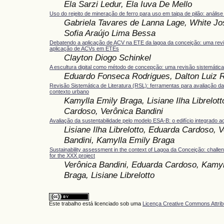
Ela Sarzi Ledur, Ela Iuva De Mello
Uso do rejeito de mineração de ferro para uso em taipa de pilão: análise 
Gabriela Tavares de Lanna Lage, White Jo
Sofia Araújo Lima Bessa
Debatendo a aplicação de ACV na ETE da lagoa da conceição: uma revis
aplicação de ACVs em ETEs
Clayton Diogo Schinkel
A escultura digital como método de concepção: uma revisão sistemática
Eduardo Fonseca Rodrigues, Dalton Luiz 
Revisão Sistemática de Literatura (RSL): ferramentas para avaliação da
contexto urbano
Kamylla Emily Braga, Lisiane Ilha Librelot
Cardoso, Verônica Bandini
Avaliação da sustentabilidade pelo modelo ESA-B: o edifício integrado 
Lisiane Ilha Librelotto, Eduarda Cardoso, 
Bandini, Kamylla Emily Braga
Sustainability assessment in the context of Lagoa da Conceição: challe
for the XXX project
Verônica Bandini, Eduarda Cardoso, Kamyl
Braga, Lisiane Librelotto
Este trabalho está licenciado sob uma
Licença Creative Commons Attrib