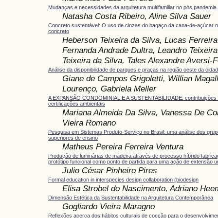
Mudanças e necessidades da arquitetura multifamiliar no pós pandemia.
Natasha Costa Ribeiro, Aline Silva Sauer
Concreto sustentável: O uso de cinzas do bagaço da cana-de-açúcar 
concreto
Heberson Teixeira da Silva, Lucas Ferreira
Fernanda Andrade Dultra, Leandro Teixeira 
Teixeira da Silva, Tales Alexandre Aversi-F
Análise da disponibilidade de parques e praças na região oeste da cida
Giane de Campos Grigoletti, Willian Maga
Lourenço, Gabriela Meller
A EXPANSÃO CONDOMINIAL E A SUSTENTABILIDADE: contribuições d
certificações ambientais
Mariana Almeida Da Silva, Vanessa De Co
Vieira Romano
Pesquisa em Sistemas Produto-Serviço no Brasil: uma análise dos grup
superiores de ensino
Matheus Pereira Ferreira Ventura
Produção de luminárias de madeira através de processo híbrido fabricaçã
protótipo funcional como ponto de partida para uma ação de extensão un
Julio César Pinheiro Pires
Formal education in interspecies design collaboration (biodesign
Elisa Strobel do Nascimento, Adriano He
Dimensão Estética da Sustentabilidade na Arquitetura Contemporânea
Gogliardo Vieira Maragno
Reflexões acerca dos hábitos culturais de cocção para o desenvolvime