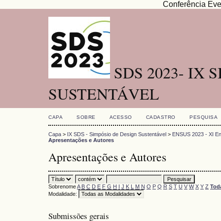
Conferência Eve
SDS 2023- IX 
SUSTENTÁVEL
CAPA
SOBRE
ACESSO
CADASTRO
PESQUISA
Capa
>
IX SDS - Simpósio de Design Sustentável
>
ENSUS 2023 - XI Enc
Apresentações e Autores
Apresentações e Autores
Sobrenome
A
B
C
D
E
F
G
H
I
J
K
L
M
N
O
P
Q
R
S
T
U
V
W
X
Y
Z
Tod
Modalidade:
Submissões gerais