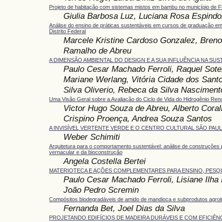
Projeto de habitação com sistemas mistos em bambu no município de Fl
Giulia Barbosa Luz, Luciana Rosa Espindo
Análise do ensino de práticas sustentáveis em cursos de graduação e
Distrito Federal
Marcele Kristine Cardoso Gonzalez, Breno
Ramalho de Abreu
A DIMENSÃO AMBIENTAL DO DESIGN E A SUA INFLUÊNCIA NA SUS
Paulo Cesar Machado Ferroli, Raquel Soter
Mariane Werlang, Vitória Cidade dos Sant
Silva Oliverio, Rebeca da Silva Nasciment
Uma Visão Geral sobre a Avaliação do Ciclo de Vida do Hidrogênio Ren
Victor Hugo Souza de Abreu, Alberto Corall
Crispino Proença, Andrea Souza Santos
A INVISÍVEL VERTENTE VERDE E O CENTRO CULTURAL SÃO PAU
Weber Schimiti
Arquitetura para o comportamento sustentável: análise de construções p
vernacular e da bioconstrução
Angela Costella Bertei
MATERIOTECA E AÇÕES COMPLEMENTARES PARA ENSINO, PESQ
Paulo Cesar Machado Ferroli, Lisiane Ilha L
João Pedro Scremin
Compósitos biodegradáveis de amido de mandioca e subprodutos agroin
Fernanda Bet, Joel Dias da Silva
PROJETANDO EDIFÍCIOS DE MADEIRA DURÁVEIS E COM EFICIÊN