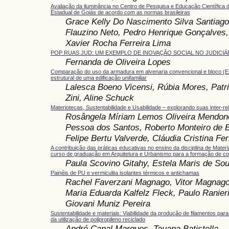
Avaliação da iluminância no Centro de Pesquisa e Educação Científica 
Estadual de Goiás de acordo com as normas brasileiras
Grace Kelly Do Nascimento Silva Santiago
Flauzino Neto, Pedro Henrique Gonçalves,
Xavier Rocha Ferreira Lima
POP RUAS JUD: UM EXEMPLO DE INOVAÇÃO SOCIAL NO JUDICIÁ
Fernanda de Oliveira Lopes
Comparação do uso da armadura em alvenaria convencional e bloco (E
estrutural de uma edificação unifamiliar
Lalesca Boeno Vicensi, Rúbia Mores, Patri
Zini, Aline Schuck
Materiotecas, Sustentabilidade e Usabilidade – explorando suas inter-r
Rosângela Míriam Lemos Oliveira Mendon
Pessoa dos Santos, Roberto Monteiro de B
Felipe Bertu Valverde, Cláudia Cristina Fe
A contribuição das práticas educativas no ensino da disciplina de Mater
curso de graduação em Arquitetura e Urbanismo para a formação de c
Paula Scovino Gitahy, Estela Maris de So
Painéis de PU e vermiculita isolantes térmicos e antichamas
Rachel Faverzani Magnago, Vitor Magnago
Maria Eduarda Kalfelz Fleck, Paulo Ranier
Giovani Muniz Pereira
Sustentabilidade e materiais: Viabilidade da produção de filamentos pa
da utilização de polipropileno reciclado
André Canal Marques, Tauana Batistella