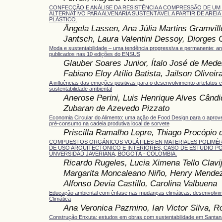
CONFECÇÃO E ANÁLISE DA RESISTÊNCIA A COMPRESSÃO DE UM
ALTERNATIVO PARA ALVENARIA SUSTENTÁVEL A PARTIR DE AREIA
PLÁSTICO.
Ângela Lassen, Ana Júlia Martins Gramvill
Jantsch, Laura Valentini Dessoy, Diorges 
Moda e sustentabilidade – uma tendência progressiva e permanente: aná
publicados nas 10 edições do ENSUS
Glauber Soares Junior, Ítalo José de Mede
Fabiano Eloy Atílio Batista, Jailson Olivei
A influências das emoções positivas para o desenvolvimento artefatos 
sustentabilidade ambiental
Anerose Perini, Luis Henrique Alves Cândi
Zubaran de Azevedo Pizzato
Economia Circular do Alimento: uma ação de Food Design para o aprov
pré-consumo na cadeia produtiva local de sorvete
Priscilla Ramalho Lepre, Thiago Procópio 
COMPUESTOS ORGÁNICOS VOLÁTILES EN MATERIALES POLIMÉR
DE USO ARQUITECTONICO E INTERIORES, CASO DE ESTUDIO PO
UNVERSIDAD JAVERIANA, BOGOTÁ - COLOMBIA.
Ricardo Rugeles, Lucia Ximena Tello Clavi
Margarita Moncaleano Niño, Henry Mendez
Alfonso Devia Castillo, Carolina Valbuena
Educação ambiental com ênfase nas mudanças climáticas: desenvolvim
Climática
Ana Veronica Pazmino, Ian Victor Silva, R
Construção Enxuta: estudos em obras com sustentabilidade em Santana