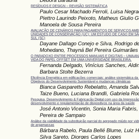
RESÍDUOS E DESIGN – REVISÃO SISTEMÁTICA
Paulo Cesar Machado Ferroli, Luisa Negra
Piettro Laurindo Peixoto, Matheus Giulio
Manoela de Sousa Pereira
AVALIAÇÃO DE CENÁRIOS PARA PAGAMENTOS DE SERVIÇOS AMBI
UNIDADES DE CONSERVAÇÃO (UC): UM ESTUDO DE CASO EM S
SUL (SC)
Dayane Dallago Conejo e Silva, Rodrigo d
Mohedano, Thayná Bel Pereira Guimarães
O PARADOXO ENTRE PROCESSOS MANUAIS E DIGITAIS – UMA AN
VIDA DO PAPEL OFFSET EM UMA UNIVERSIDADE BRASILEIRA.
Fernanda Delgado, Vinícius Sanches, Aldi
Barbara Stolte Bezerra
Eficiência Energética em edificações comerciais: análise sistemática 
Objetivos do Desenvolvimento Sustentável e mudanças climáticas
Bianca Gasparetto Rebelatto, Amanda Salvi
Taize Bueno, Luciana Brandli, Gabriela Ro
Pesquisa, Desenvolvimento & Fabricação Digital com uso da Impressão
desenvolvimento e regulamentação de dispositivos na área da saúde
José Antonio Vicentin, Sonia Maria Fabris,
Pereira de Sampaio
Análise da viabilidade da substituição parcial do agregado miúdo por v
de argamassas
Bárbara Rabelo, Paula Bellé Blume, Luiz H
Silva Sareto, Diorges Carlos Lopes