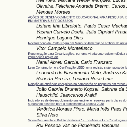
Oliveira, Feliciane Andrade Brehm, Carlos 
Mendes Moraes
AÇÕES DE DESENVOLVIMENTO EDUCACIONAL PARA PESQUISA, 
EM MATERIAIS E PROCESSOS
Lisiane Ilha Librelotto, Paulo Cesar Machad
Yasmin Curvelo Doehl, Julia Cipriani Prad
Henrique Laguna Dias
Revitalização da Ponta Negra em Manaus: Alimentação artificial de arei
Vitor Campelo Montefusco
Regeneração para Organizações: por uma virada onto-epistemológica 
implicações projetuais
Natalí Abreu Garcia, Carlo Franzato
Lean Construction e a Certificação LEED: uma revisão sistemática de lit
Leonardo do Nascimento Melo, Andreza Ka
Roberta Pereira, Luciana Rosa Leite
Relação de eficiência energética na combustão de briquetes em fornos 
João Gabriel Brunetto Kopsel, Sabrina da S
Hauschild, Jeancarlos Araldi
Indicadores de desenvolvimento sustentável e reservas particulares do 
superando desafios para o atendimento à agenda 2030
Verônica Moraes Pinto, Maria Inês Paes F
Silva Neto
Video-Documentário Building Nature #7 - Eco-Artes e Eco-Construção 
Rui Pessoa Vaz de Figueiredo Vasques