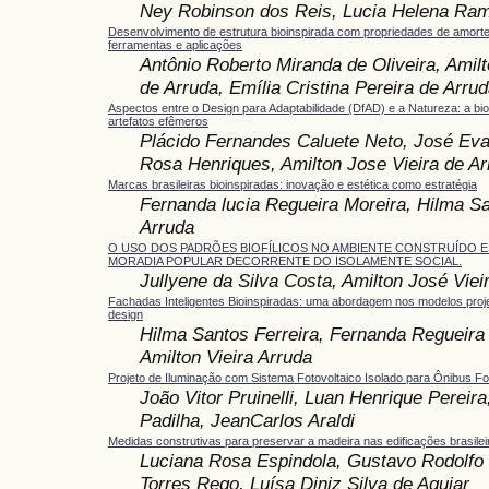
Ney Robinson dos Reis, Lucia Helena Ra
Desenvolvimento de estrutura bioinspirada com propriedades de amorte
ferramentas e aplicações
Antônio Roberto Miranda de Oliveira, Amilt
de Arruda, Emília Cristina Pereira de Arru
Aspectos entre o Design para Adaptabilidade (DfAD) e a Natureza: a bi
artefatos efêmeros
Plácido Fernandes Caluete Neto, José Ev
Rosa Henriques, Amilton Jose Vieira de Ar
Marcas brasileiras bioinspiradas: inovação e estética como estratégia
Fernanda lucia Regueira Moreira, Hilma Sa
Arruda
O USO DOS PADRÕES BIOFÍLICOS NO AMBIENTE CONSTRUÍDO 
MORADIA POPULAR DECORRENTE DO ISOLAMENTE SOCIAL.
Jullyene da Silva Costa, Amilton José Viei
Fachadas Inteligentes Bioinspiradas: uma abordagem nos modelos projet
design
Hilma Santos Ferreira, Fernanda Regueira
Amilton Vieira Arruda
Projeto de Iluminação com Sistema Fotovoltaico Isolado para Ônibus F
João Vitor Pruinelli, Luan Henrique Pereira
Padilha, JeanCarlos Araldi
Medidas construtivas para preservar a madeira nas edificações brasilei
Luciana Rosa Espindola, Gustavo Rodolfo 
Torres Rego, Luísa Diniz Silva de Aguiar