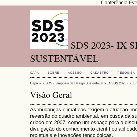
Conferência Eve
SDS 2023- IX 
SUSTENTÁVEL
CAPA
SOBRE
ACESSO
CADASTRO
PESQUISA
Capa
>
IX SDS - Simpósio de Design Sustentável
>
ENSUS 2023 - XI Enc
Visão Geral
As mudanças climáticas exigem a atuação imed
reversão do quadro ambiental, em busca da su
criado em 2007, como um espaço para a discu
divulgação do conhecimento científico aplica
projetuais e inovações tencológicas.