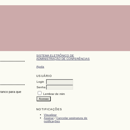
SISTEMA ELETRÔNICO DE
ADMINISTRAÇÃO DE CONFERÊNCIAS
Ajuda
USUÁRIO
Login
Senha
branco para que
Lembrar de mim
NOTIFICAÇÕES
Visualizar
Assinar
/
Cancelar assinatura de
notificações