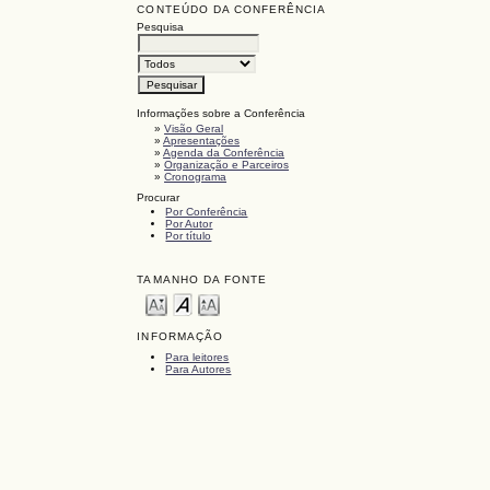
CONTEÚDO DA CONFERÊNCIA
Pesquisa
Informações sobre a Conferência
»
Visão Geral
»
Apresentações
»
Agenda da Conferência
»
Organização e Parceiros
»
Cronograma
Procurar
Por Conferência
Por Autor
Por título
TAMANHO DA FONTE
INFORMAÇÃO
Para leitores
Para Autores