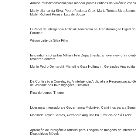
Análise multidimensional para mapear pontos críticos da violência escol
Marily dilamar da Silva, Pedro Paulo da Cruz, Maria Teresa Silva Santos,
Mulle, Richard Perassi Luiz de Souza
O Papel da Inteligência Artificial Generativa na Transformação Digital do
Forense
Wilson Leite da Silva Filho
Innovation in Brazilian Military Fire Departments: an overview of innovat
research centers
Murilo Pedro Demarchi, Micheline Gaia Hoffmann, Gertrudes Aparecida 
Da Confissão à Correlação: A Inteligência Artificial e a Reorganização
de Verdade nas Investigações Criminais
Ricardo Lemos Thome
Liderança Integradora e Governança Multinível: Caminhos para a Segu
Maristela Xavier Santos, Alexandre Augusto Biz, Patrícia de Sá Freire
Aplicação de Inteligência Artificial para Triagem de Imagens de Interess
Dispositivos Móveis