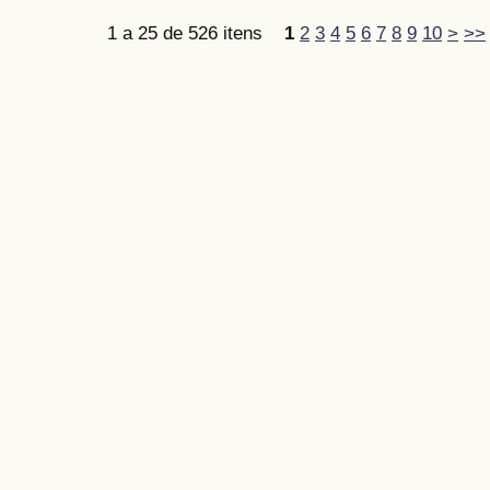
1 a 25 de 526 itens
1
2
3
4
5
6
7
8
9
10
>
>>