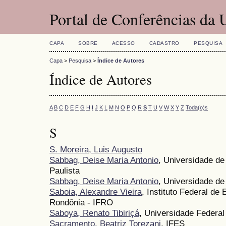
Portal de Conferências da
CAPA
SOBRE
ACESSO
CADASTRO
PESQUISA
Capa
>
Pesquisa
>
Índice de Autores
Índice de Autores
A
B
C
D
E
F
G
H
I
J
K
L
M
N
O
P
Q
R
S
T
U
V
W
X
Y
Z
Toda(o)s
S
S. Moreira, Luis Augusto
Sabbag, Deise Maria Antonio
, Universidade de
Paulista
Sabbag, Deise Maria Antonio
, Universidade d
Saboia, Alexandre Vieira
, Instituto Federal de
Rondônia - IFRO
Saboya, Renato Tibiriçá
, Universidade Federal
Sacramento, Beatriz Torezani
, IFES