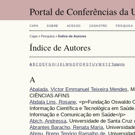
Portal de Conferências da
CAPA
SOBRE
ACESSO
CADASTRO
PESQUISA
Capa
>
Pesquisa
>
Índice de Autores
Índice de Autores
A
B
C
D
E
F
G
H
I
J
K
L
M
N
O
P
Q
R
S
T
U
V
W
X
Y
Z
Toda(o)s
A
Abalada, Victor Emmanuel Teixeira Mendes
, 
CIÊNCIAS AFINS
Abdala Lins, Rosane
, <p>Fundação Oswaldo Cr
Informação Científica e Tecnológica em Saú
Informação e Comunicação em Saúde</p>
Abich, Andressa
, Universidade de Santa Cruz
Abrantes Baracho, Renata Maria
, Universidad
Abreu, Breno Tenório Ramalho de
, Universidad