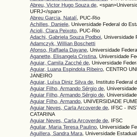
Abreu, Victor Hugo Souza de
, <span>Universid
UFRJ</span>
Abreu Garcia, Natalí
, PUC-Rio
Achilles, Daniele
, Universidade Federal do Es
Acioli, Clara Peixoto
, PUC-Rio
Adachi, Gabriela Souza Podboi
, Universidade 
Adamczyk, Willian Boschetti
Afonso, Raffaela Dayane
, Universidade Federa
Aganette, Elisangela Cristina
, Universidade Fe
Aguiar, Camila Zacché de
, Universidade Federa
Aguiar, Luana Espindola Ribeiro
, CENTRO UN
JANEIRO
Aguiar, Luísa Diniz Silva de
, Instituto Federal
Aguiar Filho, Armando Sérgio de
, Universida
Aguiar Filho, Armando Sérgio de
, Universida
Aguiar Filho, Armando
, UNIVERSIDADE FUM
Aguiar Neves, Carla Arcoverde de
, IFSC - I
CATARINA
Aguiar Neves, Carla Arcoverde de
, IFSC
Aguilar, Maria Teresa Paulino
, Universidade F
Aguillera, Sandra Mara
, Universidade Estadual