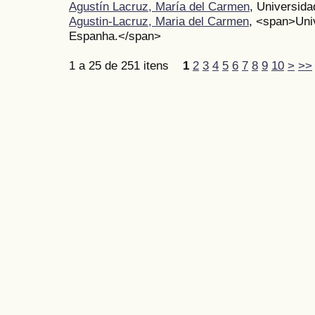
Agustín Lacruz, María del Carmen
, Universid
Agustin-Lacruz, Maria del Carmen
, <span>Uni
Espanha.</span>
1 a 25 de 251 itens
1
2
3
4
5
6
7
8
9
10
>
>>