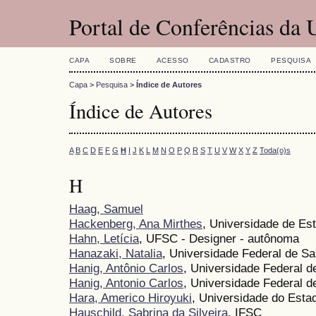
Portal de Conferências da
CAPA
SOBRE
ACESSO
CADASTRO
PESQUISA
Capa
>
Pesquisa
>
Índice de Autores
Índice de Autores
A
B
C
D
E
F
G
H
I
J
K
L
M
N
O
P
Q
R
S
T
U
V
W
X
Y
Z
Toda(o)s
H
Haag, Samuel
Hackenberg, Ana Mirthes
, Universidade de Es
Hahn, Letícia
, UFSC - Designer - autônoma
Hanazaki, Natalia
, Universidade Federal de Sa
Hanig, Antônio Carlos
, Universidade Federal d
Hanig, Antonio Carlos
, Universidade Federal d
Hara, Americo Hiroyuki
, Universidade do Est
Hauschild, Sabrina da Silveira
, IFSC