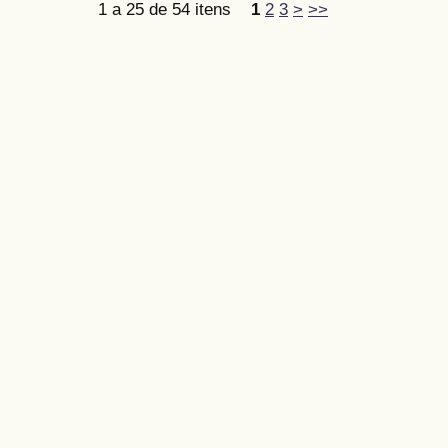
1 a 25 de 54 itens
1
2
3
>
>>