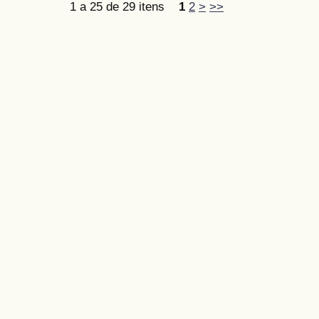
1 a 25 de 29 itens
1
2
>
>>