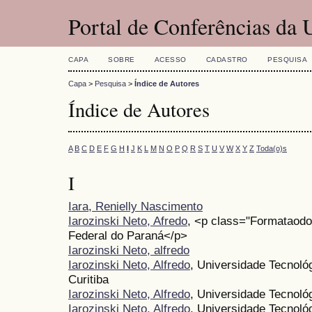
Portal de Conferências da
CAPA
SOBRE
ACESSO
CADASTRO
PESQUISA
Capa
>
Pesquisa
>
Índice de Autores
Índice de Autores
A
B
C
D
E
F
G
H
I
J
K
L
M
N
O
P
Q
R
S
T
U
V
W
X
Y
Z
Toda(o)s
I
Iara, Renielly Nascimento
Iarozinski Neto, Afredo
, <p class="Formataod
Federal do Paraná</p>
Iarozinski Neto, alfredo
Iarozinski Neto, Alfredo
, Universidade Tecnol
Curitiba
Iarozinski Neto, Alfredo
, Universidade Tecnológ
Iarozinski Neto, Alfredo
, Universidade Tecnol