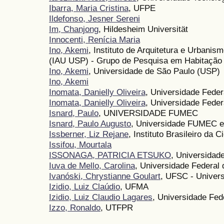
Ibarra, Maria Cristina
, UFPE
Ildefonso, Jesner Sereni
Im, Chanjong
, Hildesheim Universität
Innocenti, Renícia Maria
Ino, Akemi
, Instituto de Arquitetura e Urbani
(IAU USP) - Grupo de Pesquisa em Habitação 
Ino, Akemi
, Universidade de São Paulo (USP)
Ino, Akemi
Inomata, Danielly Oliveira
, Universidade Fede
Inomata, Danielly Oliveira
, Universidade Fede
Isnard, Paulo
, UNIVERSIDADE FUMEC
Isnard, Paulo Augusto
, Universidade FUMEC 
Issberner, Liz Rejane
, Instituto Brasileiro da 
Issifou, Mourtala
ISSONAGA, PATRICIA ETSUKO
, Universidad
Iuva de Mello, Carolina
, Universidade Federal
Ivanóski, Chrystianne Goulart
, UFSC - Univers
Izidio, Luiz Claúdio
, UFMA
Izidio, Luiz Claudio Lagares
, Universidade Fe
Izzo, Ronaldo
, UTFPR