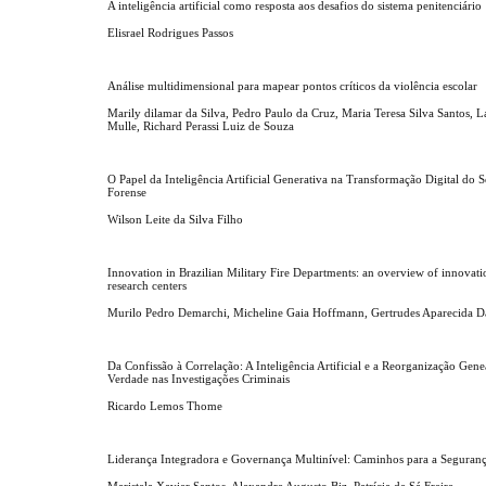
A inteligência artificial como resposta aos desafios do sistema penitenciário
Elisrael Rodrigues Passos
Análise multidimensional para mapear pontos críticos da violência escolar
Marily dilamar da Silva, Pedro Paulo da Cruz, Maria Teresa Silva Santos, La
Mulle, Richard Perassi Luiz de Souza
O Papel da Inteligência Artificial Generativa na Transformação Digital do S
Forense
Wilson Leite da Silva Filho
Innovation in Brazilian Military Fire Departments: an overview of innovati
research centers
Murilo Pedro Demarchi, Micheline Gaia Hoffmann, Gertrudes Aparecida D
Da Confissão à Correlação: A Inteligência Artificial e a Reorganização Gen
Verdade nas Investigações Criminais
Ricardo Lemos Thome
Liderança Integradora e Governança Multinível: Caminhos para a Seguran
Maristela Xavier Santos, Alexandre Augusto Biz, Patrícia de Sá Freire