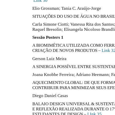
Link 30
Elio Grossman; Tania C. Araújo-Jorge
SITUAÇÕES DO USO DE ÁGUA NO BRASIL
Carla Simone Ciotti; Vanessa Rita dos Santos; 
Raquel Bresolin; Elisangela Nicoloso Brandli
Sessão Posters 1
A BIOMIMÉTICA UTILIZADA COMO FER
CRIAÇÃO DE NOVOS PRODUTOS –
Link 3
Gerson Luiz Meira
A SINERGIA POSSÍVEL ENTRE SUSTENTA
Joana Knobbe Ferreira; Adriano Heemann; Fa
AQUECIMENTO GLOBAL: DE QUE FORMA
CONTRIBUIR PARA MINIMIZAR SEUS EFE
Diego Daniel Casas
BALAIO DESIGN UNIVERSAL & SUSTENT
E REFLEXÃO REALIZADA DURANTE O 17
ESTUDANTES DE DESIGN –
LInk 35