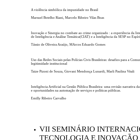
A violência simbólica da impunidade no Brasil
Marsuel Botelho Riani, Marcelo Ribeiro Vilas Boas
Inovação e Sinergia no combate ao crime organizado : a experiência da Int
de Inteligência e Análise Temática(CIAT) e a Inteligência da SESP no Espír
Tássio de Oliveira Araújo, MArcos Eduardo Gomes
Uso das Redes Sociais pelas Polícias Civis Brasileiras: desafios para a Comu
legitimidade institucional
Taize Pizoni de Souza, Giovani Mendonça Lunardi, Marli Paulina Vitali
Inteligência Artificial na Gestão Pública Brasileira: uma revisão narrativa da
e oportunidades na automação de serviços e políticas públicas.
Emilly Ribeiro Carvalho
VII SEMINÁRIO INTERNACI
TECNOLOGIA E INOVAÇÃO