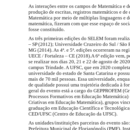
As interações entre os campos de Matemática e 
produção de escritas, registros matemáticos e de
Matemática por meio de múltiplas linguagens e 
matemática, fizeram com que esse espaço de socia
fosse constituído.
As três primeiras edições do SELEM foram realiza
– SP (2012); Universidade Cruzeiro do Sul / São
MG (2014). As 4ª. e 5ª. edições ocorreram na reg
UECE / Fortaleza – CE (2018).A 6ª edição vem, pel
se realizar nos dias 20, 21 e 22 de agosto de 202
campus Trindade. A UFSC, que em 2020 completa 
universidade do estado de Santa Catarina e poss
mais de 70 mil pessoas. Essa universidade, enquan
de qualidade possui uma trajetória dedicada à 
geral do evento está a cargo do GEPPROFEM (Gr
Processos Formativos em Educação Matemática)
Criativas em Educação Matemática), grupos vin
graduação em Educação Científica e Tecnológica)
CED/UFSC (Centro de Educação da UFSC).
As unidades/instituições parceiras do evento são
Prefeitura Municipal de Florianópolis (PMF), Inst