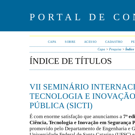
PORTAL DE CO
CAPA
SOBRE
ACESSO
CADASTRO
PE
Capa
>
Pesquisa
>
Índice 
ÍNDICE DE TÍTULOS
VII SEMINÁRIO INTERNAC
TECNOLOGIA E INOVAÇÃ
PÚBLICA (SICTI)
É com enorme satisfação que anunciamos a
7ª ed
Ciência, Tecnologia e Inovação em Segurança P
promovido pelo Departamento de Engenharia e 
Universidade Federal de Santa Catarina (UFSC) e