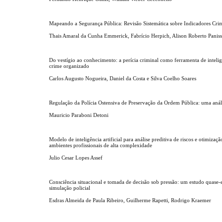
Mapeando a Segurança Pública: Revisão Sistemática sobre Indicadores Crim
Thais Amaral da Cunha Emmerick, Fabrício Herpich, Alison Roberto Panis
Do vestígio ao conhecimento: a perícia criminal como ferramenta de inteli
crime organizado
Carlos Augusto Nogueira, Daniel da Costa e Silva Coelho Soares
Regulação da Polícia Ostensiva de Preservação da Ordem Pública: uma anál
Mauricio Paraboni Detoni
Modelo de inteligência artificial para análise preditiva de riscos e otimizaç
ambientes profissionais de alta complexidade
Julio Cesar Lopes Assef
Consciência situacional e tomada de decisão sob pressão: um estudo quase
simulação policial
Esdras Almeida de Paula Ribeiro, Guilherme Rapetti, Rodrigo Kraemer