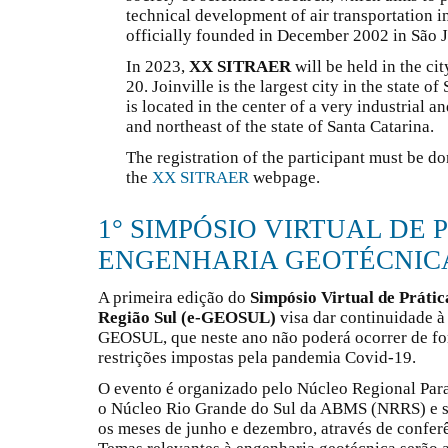
technical development of air transportation i
officially founded in December 2002 in São J
In 2023,
XX SITRAER
will be held in the ci
20. Joinville is the largest city in the state o
is located in the center of a very industrial 
and northeast of the state of Santa Catarina.
The registration of the participant must be do
the
XX SITRAER
webpage.
1° SIMPÓSIO VIRTUAL DE 
ENGENHARIA GEOTÉCNICA
A primeira edição do
Simpósio Virtual de Práti
Região Sul (e-GEOSUL)
visa dar continuidade à 
GEOSUL, que neste ano não poderá ocorrer de fo
restrições impostas pela pandemia Covid-19.
O evento é organizado pelo Núcleo Regional Pa
o Núcleo Rio Grande do Sul da ABMS (NRRS) e se
os meses de junho e dezembro, através de conferê