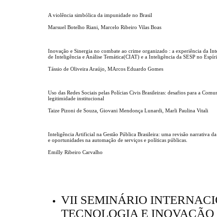
A violência simbólica da impunidade no Brasil
Marsuel Botelho Riani, Marcelo Ribeiro Vilas Boas
Inovação e Sinergia no combate ao crime organizado : a experiência da Int
de Inteligência e Análise Temática(CIAT) e a Inteligência da SESP no Espír
Tássio de Oliveira Araújo, MArcos Eduardo Gomes
Uso das Redes Sociais pelas Polícias Civis Brasileiras: desafios para a Comu
legitimidade institucional
Taize Pizoni de Souza, Giovani Mendonça Lunardi, Marli Paulina Vitali
Inteligência Artificial na Gestão Pública Brasileira: uma revisão narrativa da
e oportunidades na automação de serviços e políticas públicas.
Emilly Ribeiro Carvalho
VII SEMINÁRIO INTERNACI
TECNOLOGIA E INOVAÇÃO