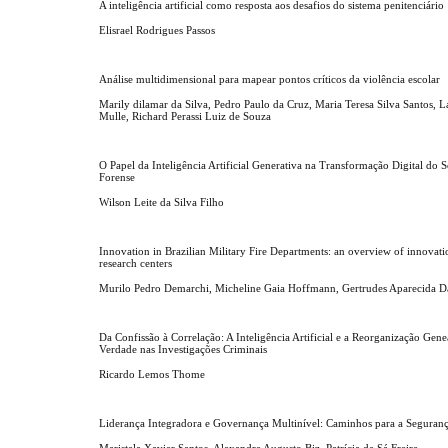
A inteligência artificial como resposta aos desafios do sistema penitenciário
Elisrael Rodrigues Passos
Análise multidimensional para mapear pontos críticos da violência escolar
Marily dilamar da Silva, Pedro Paulo da Cruz, Maria Teresa Silva Santos, La
Mulle, Richard Perassi Luiz de Souza
O Papel da Inteligência Artificial Generativa na Transformação Digital do S
Forense
Wilson Leite da Silva Filho
Innovation in Brazilian Military Fire Departments: an overview of innovati
research centers
Murilo Pedro Demarchi, Micheline Gaia Hoffmann, Gertrudes Aparecida D
Da Confissão à Correlação: A Inteligência Artificial e a Reorganização Gen
Verdade nas Investigações Criminais
Ricardo Lemos Thome
Liderança Integradora e Governança Multinível: Caminhos para a Seguran
Maristela Xavier Santos, Alexandre Augusto Biz, Patrícia de Sá Freire