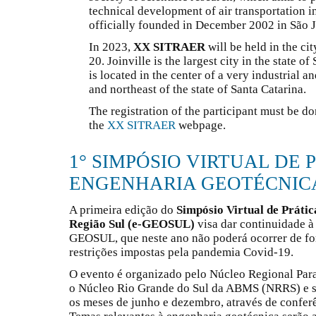
technical development of air transportation i
officially founded in December 2002 in São J
In 2023,
XX SITRAER
will be held in the ci
20. Joinville is the largest city in the state o
is located in the center of a very industrial 
and northeast of the state of Santa Catarina.
The registration of the participant must be do
the
XX SITRAER
webpage.
1° SIMPÓSIO VIRTUAL DE 
ENGENHARIA GEOTÉCNICA
A primeira edição do
Simpósio Virtual de Práti
Região Sul (e-GEOSUL)
visa dar continuidade à 
GEOSUL, que neste ano não poderá ocorrer de fo
restrições impostas pela pandemia Covid-19.
O evento é organizado pelo Núcleo Regional Pa
o Núcleo Rio Grande do Sul da ABMS (NRRS) e se
os meses de junho e dezembro, através de conferê