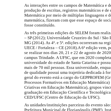
As interações entre os campos de Matemática e 
produção de escritas, registros matemáticos e de
Matemática por meio de múltiplas linguagens e 
matemática, fizeram com que esse espaço de socia
fosse constituído.
As três primeiras edições do SELEM foram realiza
– SP (2012); Universidade Cruzeiro do Sul / São
MG (2014). As 4ª. e 5ª. edições ocorreram na reg
UECE / Fortaleza – CE (2018).A 6ª edição vem, pel
se realizar nos dias 20, 21 e 22 de agosto de 202
campus Trindade. A UFSC, que em 2020 completa 
universidade do estado de Santa Catarina e poss
mais de 70 mil pessoas. Essa universidade, enquan
de qualidade possui uma trajetória dedicada à 
geral do evento está a cargo do GEPPROFEM (Gr
Processos Formativos em Educação Matemática)
Criativas em Educação Matemática), grupos vin
graduação em Educação Científica e Tecnológica)
CED/UFSC (Centro de Educação da UFSC).
As unidades/instituições parceiras do evento são
Prefeitura Municipal de Florianópolis (PMF), Inst