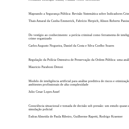
Mapeando a Segurança Pública: Revisão Sistemática sobre Indicadores Crim
Thais Amaral da Cunha Emmerick, Fabrício Herpich, Alison Roberto Panis
Do vestígio ao conhecimento: a perícia criminal como ferramenta de inteli
crime organizado
Carlos Augusto Nogueira, Daniel da Costa e Silva Coelho Soares
Regulação da Polícia Ostensiva de Preservação da Ordem Pública: uma anál
Mauricio Paraboni Detoni
Modelo de inteligência artificial para análise preditiva de riscos e otimizaç
ambientes profissionais de alta complexidade
Julio Cesar Lopes Assef
Consciência situacional e tomada de decisão sob pressão: um estudo quase
simulação policial
Esdras Almeida de Paula Ribeiro, Guilherme Rapetti, Rodrigo Kraemer