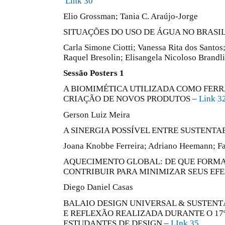
Link 30
Elio Grossman; Tania C. Araújo-Jorge
SITUAÇÕES DO USO DE ÁGUA NO BRASIL
Carla Simone Ciotti; Vanessa Rita dos Santos; 
Raquel Bresolin; Elisangela Nicoloso Brandli
Sessão Posters 1
A BIOMIMÉTICA UTILIZADA COMO FER
CRIAÇÃO DE NOVOS PRODUTOS –
Link 3
Gerson Luiz Meira
A SINERGIA POSSÍVEL ENTRE SUSTENTA
Joana Knobbe Ferreira; Adriano Heemann; Fa
AQUECIMENTO GLOBAL: DE QUE FORMA
CONTRIBUIR PARA MINIMIZAR SEUS EFE
Diego Daniel Casas
BALAIO DESIGN UNIVERSAL & SUSTENT
E REFLEXÃO REALIZADA DURANTE O 17
ESTUDANTES DE DESIGN –
LInk 35