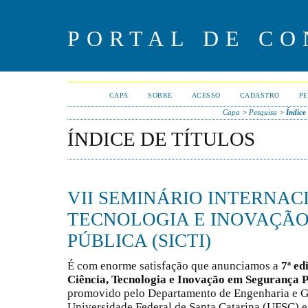
PORTAL DE CO
CAPA
SOBRE
ACESSO
CADASTRO
PE
Capa
>
Pesquisa
>
Índice 
ÍNDICE DE TÍTULOS
VII SEMINÁRIO INTERNAC
TECNOLOGIA E INOVAÇÃ
PÚBLICA (SICTI)
É com enorme satisfação que anunciamos a
7ª ed
Ciência, Tecnologia e Inovação em Segurança P
promovido pelo Departamento de Engenharia e 
Universidade Federal de Santa Catarina (UFSC) e