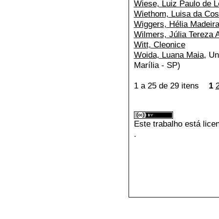
Wiese, Luiz Paulo de 
Wiethom, Luisa da Cos
Wiggers, Hélia Madeir
Wilmers, Júlia Tereza 
Witt, Cleonice
Woida, Luana Maia
, U
Marília - SP)
1 a 25 de 29 itens
1
Este trabalho está lic
.