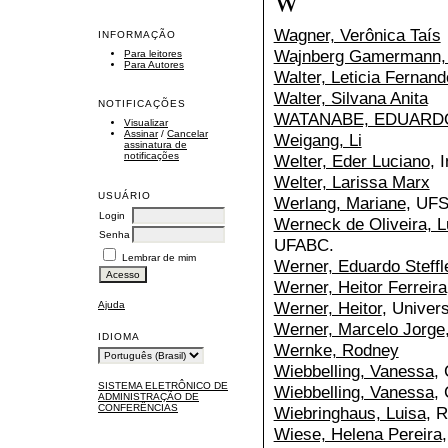
W
Wagner, Verônica Taís
INFORMAÇÃO
Wajnberg Gamermann,
Para leitores
Para Autores
Walter, Leticia Fernand
Walter, Silvana Anita
NOTIFICAÇÕES
WATANABE, EDUARD
Visualizar
Assinar
/
Cancelar
Weigang, Li
assinatura de
notificações
Welter, Eder Luciano
, 
Welter, Larissa Marx
USUÁRIO
Werlang, Mariane
, UF
Login
Werneck de Oliveira, L
Senha
UFABC.
Lembrar de mim
Werner, Eduardo Steffl
Werner, Heitor Ferreira
Werner, Heitor
, Univer
Ajuda
Werner, Marcelo Jorge
IDIOMA
Wernke, Rodney
Wiebbelling, Vanessa
,
SISTEMA ELETRÔNICO DE
Wiebbelling, Vanessa
,
ADMINISTRAÇÃO DE
CONFERÊNCIAS
Wiebringhaus, Luisa
, 
Wiese, Helena Pereira