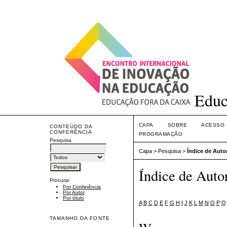
Educ
CAPA
SOBRE
ACESSO
CONTEÚDO DA
CONFERÊNCIA
PROGRAMAÇÃO
Pesquisa
Capa
>
Pesquisa
>
Índice de Auto
Índice de Auto
Procurar
Por Conferência
Por Autor
Por título
A
B
C
D
E
F
G
H
I
J
K
L
M
N
O
P
Q
TAMANHO DA FONTE