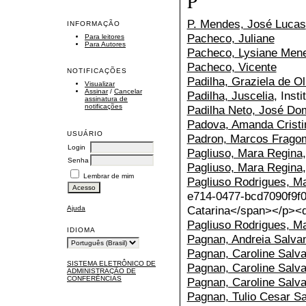
P
P. Mendes, José Lucas
INFORMAÇÃO
Pacheco, Juliane
Para leitores
Para Autores
Pacheco, Lysiane Men
Pacheco, Vicente
NOTIFICAÇÕES
Padilha, Graziela de Ol
Visualizar
Assinar
/
Cancelar
Padilha, Juscelia
, Inst
assinatura de
notificações
Padilha Neto, José Do
Padova, Amanda Cristi
USUÁRIO
Padron, Marcos Frago
Login
Pagliuso, Mara Regina
Senha
Pagliuso, Mara Regina
Lembrar de mim
Pagliuso Rodrigues, M
e714-0477-bcd7090f9f0
Catarina</span></p><
Ajuda
Pagliuso Rodrigues, M
IDIOMA
Pagnan, Andreia Salva
Pagnan, Caroline Salv
SISTEMA ELETRÔNICO DE
Pagnan, Caroline Salv
ADMINISTRAÇÃO DE
CONFERÊNCIAS
Pagnan, Caroline Salv
Pagnan, Tulio Cesar S