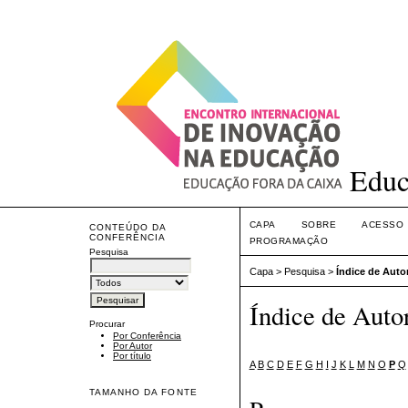
Educ
CAPA
SOBRE
ACESSO
CONTEÚDO DA
CONFERÊNCIA
PROGRAMAÇÃO
Pesquisa
Capa
>
Pesquisa
>
Índice de Auto
Índice de Auto
Procurar
Por Conferência
Por Autor
Por título
A
B
C
D
E
F
G
H
I
J
K
L
M
N
O
P
Q
TAMANHO DA FONTE